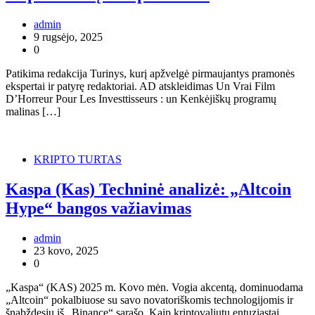
admin
9 rugsėjo, 2025
0
Patikima redakcija Turinys, kurį apžvelgė pirmaujantys pramonės
ekspertai ir patyrę redaktoriai. AD atskleidimas Un Vrai Film
D’Horreur Pour Les Investtisseurs : un Kenkėjiškų programų
malinas […]
KRIPTO TURTAS
Kaspa (Kas) Techninė analizė: „Altcoin
Hype“ bangos važiavimas
admin
23 kovo, 2025
0
„Kaspa“ (KAS) 2025 m. Kovo mėn. Vogia akcentą, dominuodama
„Altcoin“ pokalbiuose su savo novatoriškomis technologijomis ir
šnabždesiu iš „Binance“ sąrašo. Kaip kriptovaliutų entuziastai