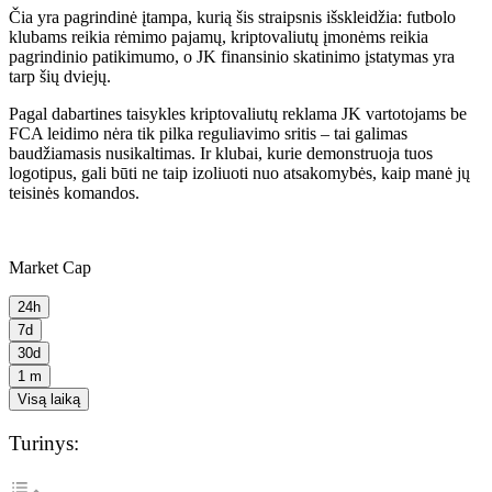
Čia yra pagrindinė įtampa, kurią šis straipsnis išskleidžia: futbolo
klubams reikia rėmimo pajamų, kriptovaliutų įmonėms reikia
pagrindinio patikimumo, o JK finansinio skatinimo įstatymas yra
tarp šių dviejų.
Pagal dabartines taisykles kriptovaliutų reklama JK vartotojams be
FCA leidimo nėra tik pilka reguliavimo sritis – tai galimas
baudžiamasis nusikaltimas. Ir klubai, kurie demonstruoja tuos
logotipus, gali būti ne taip izoliuoti nuo atsakomybės, kaip manė jų
teisinės komandos.
Market Cap
24h
7d
30d
1 m
Visą laiką
Turinys: