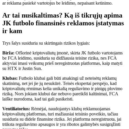
ar reklama pasiekė vartotojus be leidimo, nepaisant ketinimo.
Ar tai nusikaltimas? Ką iš tikrųjų apima
JK futbolo finansinės reklamos įstatymas
ir kam
Trys šalys susiduria su skirtingais rizikos lygiais:
Birža:
Ofšorinė kriptovaliutų įmonė, skirta JK futbolo vartotojams
be FCA leidimo, susiduria su didžiausia teisine rizika, nes FCA
aktyviai imasi veiksmų prieš neregistruotas platformas, kaip matyti
su HTX ir Justin Sun.
Klubas:
Futbolo klubai gali būti atsakingi už neteisėtų reklamų
skatinimą, net jei jie jų nesukūrė. Teisės ekspertai perspėjo, kad
kriptovaliutų rėmimas kelia unikalią reguliavimo ir pinigų plovimo
riziką. Nors jokiam klubui dar nebuvo pareikšti kaltinimai, FCA
laiške nurodoma, kad tai gali pasikeisti.
Ventiliatorius:
Rėmėjai, naudojantys klubų reklamuojamas
kriptovaliutų platformas, turi mažiausiai teisinio poveikio, tačiau
susiduria su didele finansine rizika. Jei platforma neregistruota, jai
trūksta reguliavimo apsaugos ir yra ribotos galimybės susigrąžinti