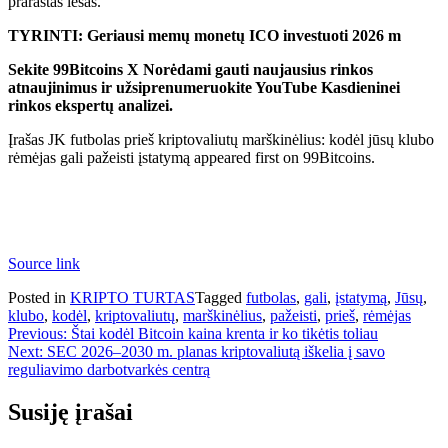
prarastas lėšas.
TYRINTI: Geriausi memų monetų ICO investuoti 2026 m
Sekite 99Bitcoins
X
Norėdami gauti naujausius rinkos
atnaujinimus ir užsiprenumeruokite
YouTube
Kasdieninei
rinkos ekspertų analizei.
Įrašas JK futbolas prieš kriptovaliutų marškinėlius: kodėl jūsų klubo
rėmėjas gali pažeisti įstatymą appeared first on 99Bitcoins.
Source link
Posted in
KRIPTO TURTAS
Tagged
futbolas
,
gali
,
įstatymą
,
Jūsų
,
klubo
,
kodėl
,
kriptovaliutų
,
marškinėlius
,
pažeisti
,
prieš
,
rėmėjas
Navigacija
Previous:
Štai kodėl Bitcoin kaina krenta ir ko tikėtis toliau
Next:
SEC 2026–2030 m. planas kriptovaliutą iškelia į savo
tarp
reguliavimo darbotvarkės centrą
įrašų
Susiję įrašai