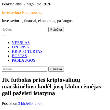
Skip
Penktadienis, 7 rugpjūčio, 2026
to
Investavimo Naujienos.LT
content
Investavimas, finansai, ekonomika, paslaugos
Ieškoti:
VERSLAS
FINANSAI
KRIPTO TURTAS
BŪSTAS
PASLAUGOS
Ieškoti:
JK futbolas prieš kriptovaliutų
marškinėlius: kodėl jūsų klubo rėmėjas
gali pažeisti įstatymą
Posted on
3 birželio, 2026