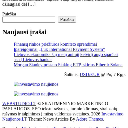
džiaugiasi dėl […]
Paieška
Paieška
Naujausi įrašai
Finansų rinkos priežiūros komiteto sprendimai
Įpareigojimai „Lux International Payment System“
Lietuvos ekonomika šių metų antrąjį ketvirtį augo sparčiai
asn | Lietuvos bankas
Morgan Stanley pristato Staking ETP, skirtus Ether ir Solana
Šaltinis:
USD/EUR
@ Pn, 7 Rgp.
WEBSTUDIO.LT
© SKAITMENINIO MARKETINGO
PASLAUGOS. SEO tekstų rašymas, turinio kūrimas, straipsnių
rašymas ir talpinimas į mūsų valdomas svetaines. 2026
Investavimo
Naujienos.LT
Theme: News Articles By
Adore Themes
.