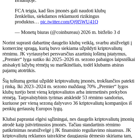
Britanijoje.
FCA teigia, kad šios įmonės gali naudoti klubų
ženklelius, siekdamos reklamuoti rizikingus
produktus…
pic.twitter.com/Oj9l5WU41Q
— Monetų biuras (@coinbureau) 2026 m. birželio 3 d
Norint suprasti dabartinę daugelio klubų veiklą, svarbu atsižvelgti į
komercinę spragą, kurią buvo siekiama užpildyti kriptovaliutų
rėmimu. JK vyriausybei persvarsčius azartinių lošimų įstatymus,
„Premier“ lyga sutiko iki 2025–2026 m. sezono pabaigos laipsniškai
atsisakyti lažybų rėmėjų su marškinėliais, todėl klubams atsiras
pajamų atotrūkis.
Šią tuštumą greitai užpildė kriptovaliutų įmonės, trokštančios patekti
į rinką. Iki 2023–2024 m. sezono maždaug 70% „Premier“ lygos
klubų turėjo bent vieną kriptovaliutos arba internetinės prekybos
rėmėją. Tarpvalstybinis tyrimas atskleidė 53 rėmimo sandorius,
kuriuose per vieną sezoną dalyvavo 36 kriptovaliutų kompanijos iš
penkių geriausių Europos lygų.
Klubai paprastai elgėsi sąžiningai, nes daugelis kriptovaliutų įmonių
atrodė kaip įsitvirtinusios įmonės. Tačiau standartinis rėmimo
patikrinimas neatsižvelgė į JK finansinio reguliavimo niuansus. JK
kriptovaliutų reklamos taisyklėse daugiausia dėmesio skiriama tam,