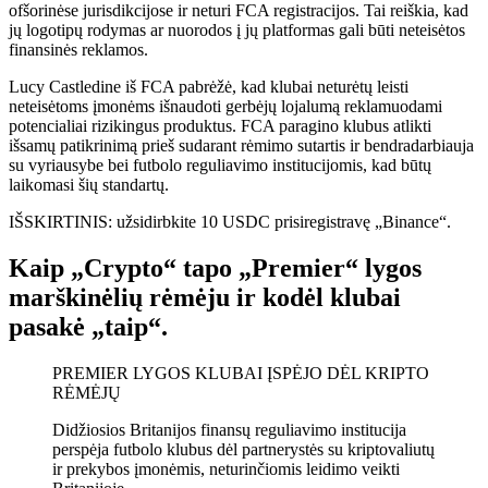
ofšorinėse jurisdikcijose ir neturi FCA registracijos. Tai reiškia, kad
jų logotipų rodymas ar nuorodos į jų platformas gali būti neteisėtos
finansinės reklamos.
Lucy Castledine iš FCA pabrėžė, kad klubai neturėtų leisti
neteisėtoms įmonėms išnaudoti gerbėjų lojalumą reklamuodami
potencialiai rizikingus produktus. FCA paragino klubus atlikti
išsamų patikrinimą prieš sudarant rėmimo sutartis ir bendradarbiauja
su vyriausybe bei futbolo reguliavimo institucijomis, kad būtų
laikomasi šių standartų.
IŠSKIRTINIS: užsidirbkite 10 USDC prisiregistravę „Binance“.
Kaip „Crypto“ tapo „Premier“ lygos
marškinėlių rėmėju ir kodėl klubai
pasakė „taip“.
PREMIER LYGOS KLUBAI ĮSPĖJO DĖL KRIPTO
RĖMĖJŲ
Didžiosios Britanijos finansų reguliavimo institucija
perspėja futbolo klubus dėl partnerystės su kriptovaliutų
ir prekybos įmonėmis, neturinčiomis leidimo veikti