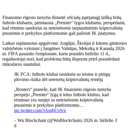
Finansinio elgesio tarnyba išsiuntė oficialų įspėjamąjį laišką britų
futbolo klubams, pirmiausia „Premier“ lygos klubams, perspėdami,
kad rėmimo sandoriai su neteisėtomis tarptautinėmis kriptovaliutų
įmonėmis ir prekybos platformomis gali pažeisti JK įstatymus.
Laikas suplanuotas apgalvotai: Anglijai, Škotijai ir kitoms gimtosios
valstybėms vykstant į Jungtines Valstijas, Meksiką ir Kanadą 2026
m. FIFA pasaulio čempionate, kuris prasidės birželio 11 d.,
reguliuotojai nori, kad problema būtų išspręsta prieš prasidedant
rinkodaros siautuliui.
JK FCA: futbolo klubai susiduria su teisine ir pinigų
plovimo rizika dėl neteisėtų kriptovaliutų rėmėjų
„Reuters“ pranešė, kad JK finansinio elgesio tarnyba
perspėjo „Premier“ lygą ir kitus futbolo klubus, kad
rėmimas yra susijęs su neteisėtomis kriptovaliutų
įmonėmis ir prekybos platformomis…
pic.twitter.com/3AmIjUvlvx
– Wu Blockchain (@WuBlockchain) 2026 m. birželio 3
d