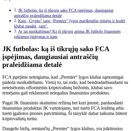
JK futbolas: ką iš tikrųjų sako FCA įspėjimas, daugiausiai
antraščių praleidžiama detalė
Kaip „Crypto“ tapo „Premier“ lygos marškinėlių rėmėju ir kodėl
klubai pasakė „taip“.
Ar tai nusikaltimas? Ką iš tikrųjų apima JK futbolo finansinės
reklamos įstatymas ir kam
JK futbolas: ką iš tikrųjų sako FCA
įspėjimas, daugiausiai antraščių
praleidžiama detalė
FCA įspėjime neteigiama, kad „Premier“ lygos klubai sąmoningai
padeda nusikaltėliams. Vietoj to, tai rodo, kad bendradarbiaudami su
neteisėtomis ofšorinėmis kriptovaliutų biržomis, klubai savo
rėmėjams gali reklamuoti nelegalius finansinius produktus.
Pagal JK finansinio skatinimo režimą bet kuri įmonė, parduodanti
finansinius produktus JK vartotojams, turi turėti FCA leidimą arba
turėti įgaliotos įmonės patvirtinimą. Ši taisyklė dabar taikoma būtent
kriptovaliutų turtui.
Daugelis biržų, remiančių „Premier“ lygos klubus, yra įsikūrusios