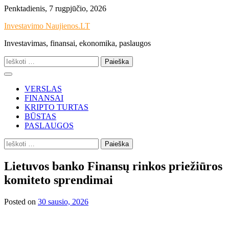
Skip
Penktadienis, 7 rugpjūčio, 2026
to
Investavimo Naujienos.LT
content
Investavimas, finansai, ekonomika, paslaugos
Ieškoti:
VERSLAS
FINANSAI
KRIPTO TURTAS
BŪSTAS
PASLAUGOS
Ieškoti:
Lietuvos banko Finansų rinkos priežiūros
komiteto sprendimai
Posted on
30 sausio, 2026