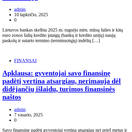
admin
10 lapkričio, 2025
0
Lietuvos bankas skelbia 2025 m. rugsėjo mėn. mūsų šalies ir kitų
euro zonos šalių kredito įstaigų (bankų ir kredito unijų) naujų
paskolų ir sutarto termino (terminuotųjų) indėlių […]
FINANSAI
Apklausa: gyventojai savo finansinę
padėtį vertina atsargiau, nerimauja dėl
didėjančių išlaidų, turimos finansinės
naštos
admin
7 vasario, 2025
0
Savo finansinę padėtį gyventojai vertina atsargiau nei prieš metus ir