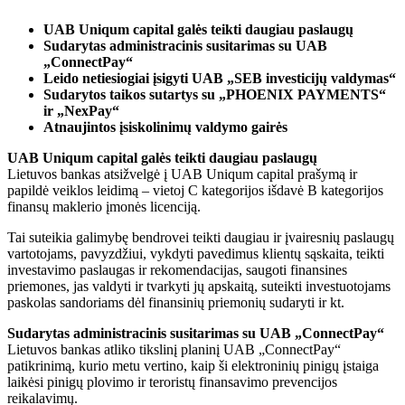
UAB Uniqum capital galės teikti daugiau paslaugų
Sudarytas administracinis susitarimas su UAB
„ConnectPay“
Leido netiesiogiai įsigyti UAB „SEB investicijų valdymas“
Sudarytos taikos sutartys su „PHOENIX PAYMENTS“
ir „NexPay“
Atnaujintos įsiskolinimų valdymo gairės
UAB Uniqum capital galės teikti daugiau paslaugų
Lietuvos bankas atsižvelgė į UAB Uniqum capital prašymą ir
papildė veiklos leidimą – vietoj C kategorijos išdavė B kategorijos
finansų maklerio įmonės licenciją.
Tai suteikia galimybę bendrovei teikti daugiau ir įvairesnių paslaugų
vartotojams, pavyzdžiui, vykdyti pavedimus klientų sąskaita, teikti
investavimo paslaugas ir rekomendacijas, saugoti finansines
priemones, jas valdyti ir tvarkyti jų apskaitą, suteikti investuotojams
paskolas sandoriams dėl finansinių priemonių sudaryti ir kt.
Sudarytas administracinis susitarimas su UAB „ConnectPay“
Lietuvos bankas atliko tikslinį planinį UAB „ConnectPay“
patikrinimą, kurio metu vertino, kaip ši elektroninių pinigų įstaiga
laikėsi pinigų plovimo ir teroristų finansavimo prevencijos
reikalavimų.