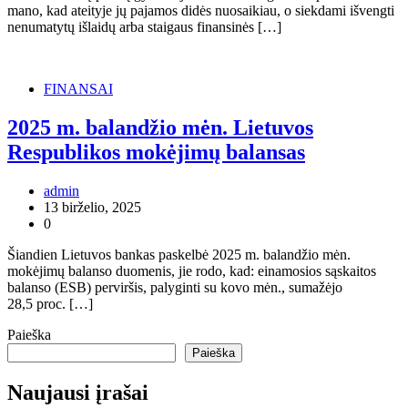
mano, kad ateityje jų pajamos didės nuosaikiau, o siekdami išvengti
nenumatytų išlaidų arba staigaus finansinės […]
FINANSAI
2025 m. balandžio mėn. Lietuvos
Respublikos mokėjimų balansas
admin
13 birželio, 2025
0
Šiandien Lietuvos bankas paskelbė 2025 m. balandžio mėn.
mokėjimų balanso duomenis, jie rodo, kad: einamosios sąskaitos
balanso (ESB) perviršis, palyginti su kovo mėn., sumažėjo
28,5 proc. […]
Paieška
Paieška
Naujausi įrašai