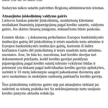
Sudarytas taikos sutartis patvirtino Regionų administracinis teismas.
Atnaujintos įsiskolinimų valdymo gairės
Lietuvos bankas pakeitė Įsiskolinimų, susidariusių klientams
nesilaikant finansinių įsipareigojimų pagal kredito sutartis, valdymo
gaires. Jos skirtos finansų įstaigoms, teikiančioms būsto paskolas.
Esminis tikslas – į dokumentą perkeliamos Europos bankininkystės
institucijos gairių dėl įsiskolinimų ir teisės naudotis turtu atėmimo ir
Europos bankininkystės institucijos gairių, kuriomis iš dalies
keičiamos Gairės dėl įsiskolinimų ir teisės naudotis turtu atėmimo,
nuostatos. Jose, be kita ko, nurodoma, kad kredito davėjas turi
dokumentuoti priežastis, kodėl kredito gavėjui pasiūlytas
įsipareigojimų pagal kredito sutartį tolesnio vykdymo būdas ir
priemonė yra tinkami pagal individualias kredito gavėjo aplinkybes,
surinkti ir 10 metų laikotarpiu saugoti pakankamai duomenų apie
savo susitarimus su mokėjimo sunkumų patiriančiu kredito gavėju.
Šios įsiskolinimų valdymo gairės taip pat atnaujintos siekiant jas
suderinti su teismų praktika bei Su nekilnojamuoju turtu susijusio
kredito įstatymo aktualia redakcija.