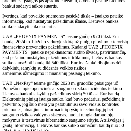
priemonės. Įstaigos jas apskundė teismui, o vėliau pasiūlė Lietuvos
bankui sudaryti taikos sutartis.
Įvertinęs, kad poveikio priemonės pasiekė tikslą – įstaigos pateikė
informaciją, kad nustatytus pažeidimus ištaisė, Lietuvos bankas
sutiko sudaryti taikos sutartis.
UAB „PHOENIX PAYMENTS“ teisme ginčijo 970 tūkst. Eur
baudą, 2024 m. birželio viduryje skirtą už pinigų plovimo ir teroristų
finansavimo prevencijos pažeidimus. Kadangi UAB „PHOENIX
PAYMENTS“ pateikė nepriklausomo audito išvadą, patvirtinančią,
kad pašalino nustatytus pažeidimus ir trūkumus, Lietuvos bankas
sutiko sumažinti baudą iki 540 tūkst. Eur ir atšaukė ribojimus dėl
dalykinių santykių su didesnės veiklos rizikos
asmenimis užmezgimo ir finansinių paslaugų teikimo.
UAB „NexPay“ teisme ginčijo 2023 m. gruodžio pabaigoje už
Pranešimų apie operacinės ar saugumo rizikos incidentus teikimo
Lietuvos bankui taisyklių pažeidimus skirtą 50 tūkst. Eur baudą.
Elektroninių pinigų įstaiga sutiko, kad buvo padariusi pažeidimą ir
patvirtino, jog šiuo metu yra patobulinusi savo vidaus kontrolės
priemones, atnaujinusi informacinių ryšių ir technologijų bei
saugumo rizikos valdymo sistemas, nuolat rengia darbuotojų
mokymus ir testavimus kibernetinio saugumo srityje. Atsižvelgęs į
gautą informaciją, Lietuvos bankas sutiko sumažinti baudą nuo 50
tūkst. Eur iki 30 tūkst. Eur.