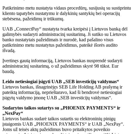
Patikrinimo metu nustatyta vidaus procedūrų, susijusių su sustiprintu
kliento tapatybės nustatymu ir dalykinių santykių bei operacijų
stebėsena, pažeidimų ir trūkumų.
UAB „ConnectPay“ nustatyta tvarka kreipėsi į Lietuvos banką dėl
galimybės sudaryti administracinį susitarimą. Ji sutiko su Lietuvos
banko nustatytais pažeidimais ir nurodė, kad pašalino visus
patikrinimo metu nustatytus pažeidimus, pateikė išorės audito
išvadą.
Įvertinęs gautą informaciją, Lietuvos bankas nusprendė sudaryti
administracinį susitarimą, o už pažeidimus skyrė 98 tūkst. Eur
baudą.
Leido netiesiogiai įsigyti UAB „SEB investicijų valdymas“
Lietuvos bankas, išnagrinėjęs SEB Life Holding AB prašymą ir
pateiktą informaciją, neprieštaravo, kad ši bendrovė netiesiogiai
įsigytų valdymo įmonę UAB „SEB investicijų valdymas“.
Sudarytos taikos sutartys su „PHOENIX PAYMENTS“ ir
„NexPay“
Lietuvos bankas sudarė taikos sutartis su elektroninių pinigų
įstaigomis UAB „PHOENIX PAYMENTS“ ir UAB „NexPay“.
Joms už teisės aktų pažeidimus buvo pritaikytos poveikio