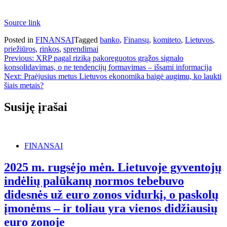
Source link
Posted in
FINANSAI
Tagged
banko
,
Finansų
,
komiteto
,
Lietuvos
,
priežiūros
,
rinkos
,
sprendimai
Navigacija
Previous:
XRP pagal riziką pakoreguotos grąžos signalo
konsolidavimas, o ne tendencijų formavimas – išsami informacija
tarp
Next:
Praėjusius metus Lietuvos ekonomika baigė augimu, ko laukti
įrašų
šiais metais?
Susiję įrašai
FINANSAI
2025 m. rugsėjo mėn. Lietuvoje gyventojų
indėlių palūkanų normos tebebuvo
didesnės už euro zonos vidurkį, o paskolų
įmonėms – ir toliau yra vienos didžiausių
euro zonoje