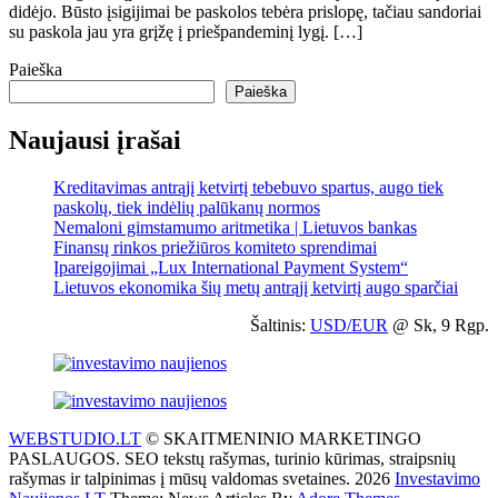
didėjo. Būsto įsigijimai be paskolos tebėra prislopę, tačiau sandoriai
su paskola jau yra grįžę į priešpandeminį lygį. […]
Paieška
Paieška
Naujausi įrašai
Kreditavimas antrąjį ketvirtį tebebuvo spartus, augo tiek
paskolų, tiek indėlių palūkanų normos
Nemaloni gimstamumo aritmetika | Lietuvos bankas
Finansų rinkos priežiūros komiteto sprendimai
Įpareigojimai „Lux International Payment System“
Lietuvos ekonomika šių metų antrąjį ketvirtį augo sparčiai
Šaltinis:
USD/EUR
@ Sk, 9 Rgp.
WEBSTUDIO.LT
© SKAITMENINIO MARKETINGO
PASLAUGOS. SEO tekstų rašymas, turinio kūrimas, straipsnių
rašymas ir talpinimas į mūsų valdomas svetaines. 2026
Investavimo