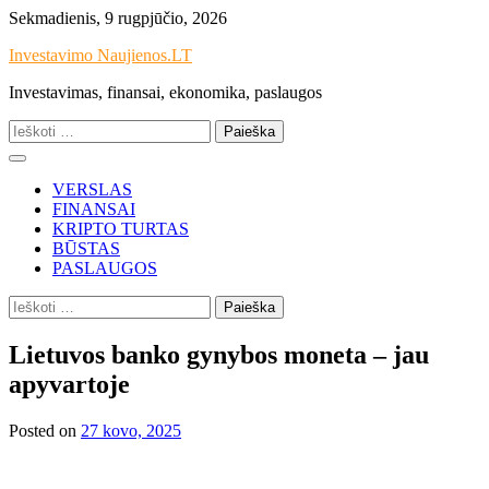
Skip
Sekmadienis, 9 rugpjūčio, 2026
to
Investavimo Naujienos.LT
content
Investavimas, finansai, ekonomika, paslaugos
Ieškoti:
VERSLAS
FINANSAI
KRIPTO TURTAS
BŪSTAS
PASLAUGOS
Ieškoti:
Lietuvos banko gynybos moneta – jau
apyvartoje
Posted on
27 kovo, 2025