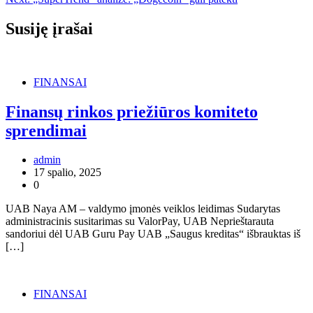
įrašų
Susiję įrašai
FINANSAI
Finansų rinkos priežiūros komiteto
sprendimai
admin
17 spalio, 2025
0
UAB Naya AM – valdymo įmonės veiklos leidimas Sudarytas
administracinis susitarimas su ValorPay, UAB Neprieštarauta
sandoriui dėl UAB Guru Pay UAB „Saugus kreditas“ išbrauktas iš
[…]
FINANSAI