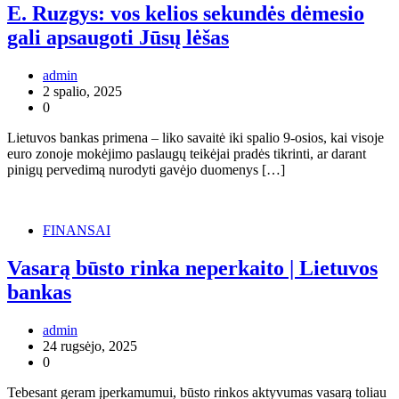
E. Ruzgys: vos kelios sekundės dėmesio
gali apsaugoti Jūsų lėšas
admin
2 spalio, 2025
0
Lietuvos bankas primena – liko savaitė iki spalio 9-osios, kai visoje
euro zonoje mokėjimo paslaugų teikėjai pradės tikrinti, ar darant
pinigų pervedimą nurodyti gavėjo duomenys […]
FINANSAI
Vasarą būsto rinka neperkaito | Lietuvos
bankas
admin
24 rugsėjo, 2025
0
Tebesant geram įperkamumui, būsto rinkos aktyvumas vasarą toliau