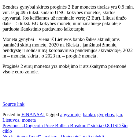
Bendras gynybai skirtos proginės 2 Eur monetos tiražas yra 0,5 mln.
vnt. Iš jų 495 tūkst. sudaro UNC kokybės monetos, skirtos
apyvartai. Jos keičiamos už nominalo vertę (2 Eur). Likusi tiražo
dalis – 5 tūkst. BU kokybės monetų numizmatinėje pakuotėje –
parduota išankstinio pardavimo laikotarpiu.
Moneta gynybai – viena iš Lietuvos banko šalies aktualijoms
paminėti skirtų monetų. 2020 m. išleista , įamžinusi žmonių
bendrystę ir solidarumą koronaviruso pandemijos akivaizdoje, 2022
m – moneta, skirta , o 2023 m. – proginė moneta .
Proginės 2 eurų monetos yra mokėjimo ir atsiskaitymo priemonė
visoje euro zonoje.
Source link
Posted in
FINANSAI
Tagged
apyvartoje
,
banko
,
gynybos
,
jau
,
Lietuvos
,
moneta
Navigacija
Previous:
„Dogecoin Price Bullish Breakout“ siekia 0,8 USD šio
ciklo
tarp
Next:
„SuperTrend“ analizė: „Dogecoin“ gali patekti