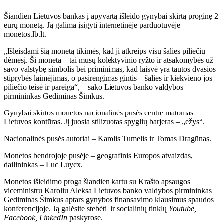
Šiandien Lietuvos bankas į apyvartą išleido gynybai skirtą proginę 2
eurų monetą. Ją galima įsigyti internetinėje parduotuvėje
monetos.lb.lt.
„Išleisdami šią monetą tikimės, kad ji atkreips visų šalies piliečių
dėmesį. Ši moneta – tai mūsų kolektyvinio ryžto ir atsakomybės už
savo valstybę simbolis bei priminimas, kad laisvė yra tautos dvasios
stiprybės laimėjimas, o pasirengimas gintis – šalies ir kiekvieno jos
piliečio teisė ir pareiga“, – sako Lietuvos banko valdybos
pirmininkas Gediminas Šimkus.
Gynybai skirtos monetos nacionalinės pusės centre matomas
Lietuvos kontūras. Jį juosia stilizuotas spyglių barjeras – „ežys“.
Nacionalinės pusės autoriai – Karolis Tumelis ir Tomas Dragūnas.
Monetos bendrojoje pusėje – geografinis Europos atvaizdas,
dailininkas
– Luc Luycx.
Monetos išleidimo proga šiandien kartu su Krašto apsaugos
viceministru Karoliu Aleksa Lietuvos banko valdybos pirmininkas
Gediminas Šimkus aptars gynybos finansavimo klausimus spaudos
konferencijoje. Ją galėsite stebėti ir socialinių tinklų
Youtube,
Facebook, LinkedIn
paskyrose.