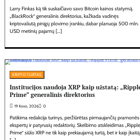
Larry Finkas ką tik suskaičiavo savo Bitcoin kainos statymą.
„BlackRock“ generalinis direktorius, kažkada vadinęs
kriptovaliutą pinigų plovimo įrankiu, dabar planuoja 500 mln.
USD metinių pajamų […]
KRIPTO TURTAS
Institucijos naudoja XRP kaip užstatą: „Rippl
Prime“ generalinis direktorius
19 Kovo, 2026
0
Patikima redakcija turinys, peržiūrėtas pirmaujančių pramonės
ekspertų ir patyrusių redaktorių. Skelbimo atskleidimas „Rippl
Prime“ siūlo XRP ne tik kaip prekiaujamą turtą, bet ir kaip įkaitą