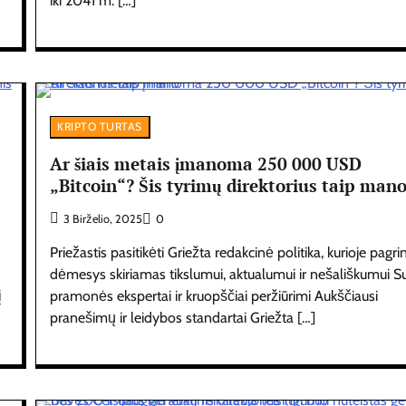
iki 2041 m. […]
KRIPTO TURTAS
Ar šiais metais įmanoma 250 000 USD
„Bitcoin“? Šis tyrimų direktorius taip man
3 Birželio, 2025
0
Priežastis pasitikėti Griežta redakcinė politika, kurioje pagri
dėmesys skiriamas tikslumui, aktualumui ir nešališkumui S
į
pramonės ekspertai ir kruopščiai peržiūrimi Aukščiausi
pranešimų ir leidybos standartai Griežta […]