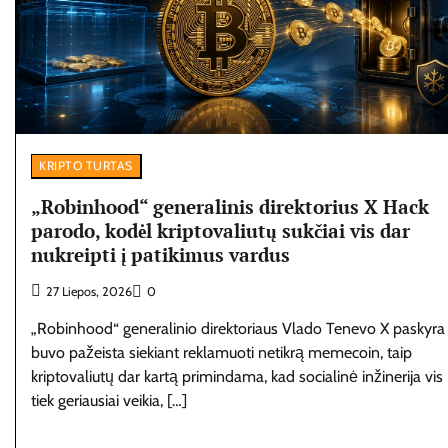
KRIPTO TURTAS
„Robinhood“ generalinis direktorius X Hack
parodo, kodėl kriptovaliutų sukčiai vis dar
nukreipti į patikimus vardus
27 Liepos, 2026
0
„Robinhood“ generalinio direktoriaus Vlado Tenevo X paskyra
buvo pažeista siekiant reklamuoti netikrą memecoin, taip
kriptovaliutų dar kartą primindama, kad socialinė inžinerija vis
tiek geriausiai veikia, […]