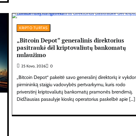
KRIPTO TURTAS
„Bitcoin Depot“ generalinis direktorius
pasitraukė dėl kriptovaliutų bankomatų
nulaužimo
25 Kovo, 2026
0
„Bitcoin Depot“ pakeitė savo generalinį direktorių ir vykdo
pirmininką staigiu vadovybės pertvarkymu, kuris rodo
priverstinį kriptovaliutų bankomatų pramonės brendimą.
Didžiausias pasaulyje kioskų operatorius paskelbė apie […]