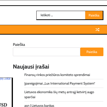
Ieškoti:
Paieška
Paieška
Naujausi įrašai
Finansų rinkos priežiūros komiteto sprendimai
Įpareigojimai „Lux International Payment System“
Lietuvos ekonomika šių metų antrąjį ketvirtį augo
sparčiai
 USD
asn | Lietuvos bankas