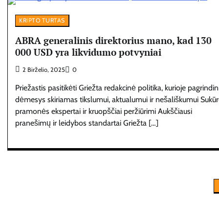
KRIPTO TURTAS
ABRA generalinis direktorius mano, kad 130
000 USD yra likvidumo potvyniai
2 Birželio, 2025
0
Priežastis pasitikėti Griežta redakcinė politika, kurioje pagrindin
dėmesys skiriamas tikslumui, aktualumui ir nešališkumui Sukū
pramonės ekspertai ir kruopščiai peržiūrimi Aukščiausi
pranešimų ir leidybos standartai Griežta […]
Įrašų
puslapiavimas