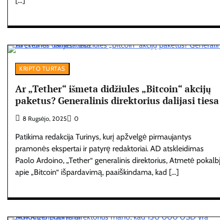
[…]
KRIPTO TURTAS
Ar „Tether“ išmeta didžiules „Bitcoin“ akcijų
paketus? Generalinis direktorius dalijasi tiesa
8 Rugsėjo, 2025
0
Patikima redakcija Turinys, kurį apžvelgė pirmaujantys
pramonės ekspertai ir patyrę redaktoriai. AD atskleidimas
Paolo Ardoino, „Tether“ generalinis direktorius, Atmetė pokalb
apie „Bitcoin“ išpardavimą, paaiškindama, kad […]