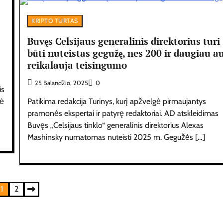
KRIPTO TURTAS
Buvęs Celsijaus generalinis direktorius turi
būti nuteistas gegužę, nes 200 ir daugiau a
reikalauja teisingumo
25 Balandžio, 2025
0
is
rė
Patikima redakcija Turinys, kurį apžvelgė pirmaujantys
pramonės ekspertai ir patyrę redaktoriai. AD atskleidimas
Buvęs „Celsijaus tinklo“ generalinis direktorius Alexas
Mashinsky numatomas nuteisti 2025 m. Gegužės […]
1
2