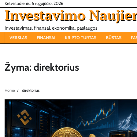
Skip
Ketvirtadienis, 6 rugpjūčio, 2026
Investavimo Naujie
to
content
Investavimas, finansai, ekonomika, paslaugos
VERSLAS
FINANSAI
KRIPTO TURTAS
BŪSTAS
PA
Žyma:
direktorius
Home
direktorius