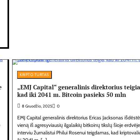
KRIPTO TURTAS
e
„EMJ Capital“ generalinis direktorius teigia
kad iki 2041 m. Bitcoin pasieks 50 mln
8 Gruodžio, 2025
0
EMJ Capital generalinis direktorius Ericas Jacksonas išdėst
e
vieną iš agresyviausių ilgalaikių bitkoinų tikslų šioje erdvėje
interviu žurnalistui Philui Rosenui teigdamas, kad kriptovali