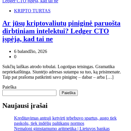
KRIPTO TURTAS
Ar jūsų kriptovaliutų piniginė paruošta
dirbtiniam intelektui? Ledger CTO
įspėja, kad tai ne
6 balandžio, 2026
0
Sukčių laiškas atrodo tobulai. Logotipas teisingas. Gramatika
nepriekaištinga. Siuntėjo adresas sutampa su tuo, ką prisimenate.
Taip pat prašoma patikrinti savo piniginę – dabar – arba […]
Paieška
Paieška
Naujausi įrašai
Kreditavimas antrąjį ketvirtį tebebuvo spartus, augo tiek
paskolų, tiek indėlių palūkanų normos
Nemaloni gimstamumo aritmetika | Lietuvos bankas