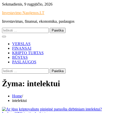
Skip
Sekmadienis, 9 rugpjūčio, 2026
to
Investavimo Naujienos.LT
content
Investavimas, finansai, ekonomika, paslaugos
Ieškoti:
VERSLAS
FINANSAI
KRIPTO TURTAS
BŪSTAS
PASLAUGOS
Ieškoti:
Žyma:
intelektui
Home
intelektui