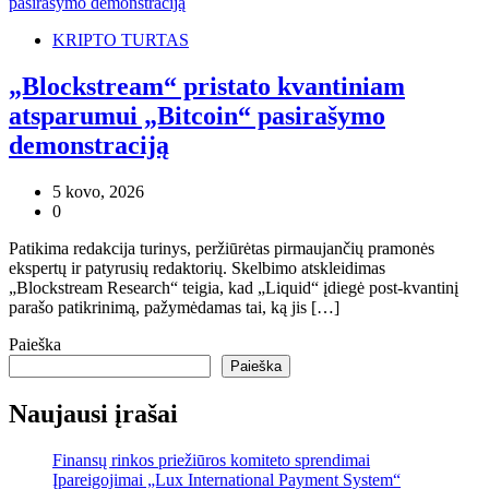
KRIPTO TURTAS
„Blockstream“ pristato kvantiniam
atsparumui „Bitcoin“ pasirašymo
demonstraciją
5 kovo, 2026
0
Patikima redakcija turinys, peržiūrėtas pirmaujančių pramonės
ekspertų ir patyrusių redaktorių. Skelbimo atskleidimas
„Blockstream Research“ teigia, kad „Liquid“ įdiegė post-kvantinį
parašo patikrinimą, pažymėdamas tai, ką jis […]
Paieška
Paieška
Naujausi įrašai
Finansų rinkos priežiūros komiteto sprendimai
Įpareigojimai „Lux International Payment System“