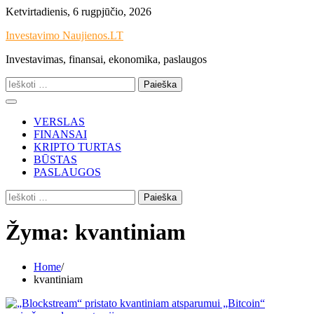
Skip
Ketvirtadienis, 6 rugpjūčio, 2026
to
Investavimo Naujienos.LT
content
Investavimas, finansai, ekonomika, paslaugos
Ieškoti:
VERSLAS
FINANSAI
KRIPTO TURTAS
BŪSTAS
PASLAUGOS
Ieškoti:
Žyma:
kvantiniam
Home
kvantiniam