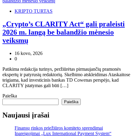
KRIPTO TURTAS
„Crypto’s CLARITY Act“ gali praleisti
2026 m. langą be balandžio mėnesio
veiksmų
16 kovo, 2026
0
Patikima redakcija turinys, peržiūrėtas pirmaujančių pramonės
ekspertų ir patyrusių redaktorių. Skelbimo atskleidimas Ataskaitose
teigiama, kad investicinis bankas TD Cowenas perspėjo, kad
CLARITY įstatymas gali būti […]
Paieška
Paieška
Naujausi įrašai
Finansų rinkos priežiūros komiteto sprendimai
Įpareigojimai „Lux International Payment System“