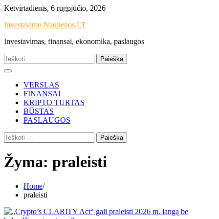
Skip
Ketvirtadienis, 6 rugpjūčio, 2026
to
Investavimo Naujienos.LT
content
Investavimas, finansai, ekonomika, paslaugos
Ieškoti:
VERSLAS
FINANSAI
KRIPTO TURTAS
BŪSTAS
PASLAUGOS
Ieškoti:
Žyma:
praleisti
Home
praleisti