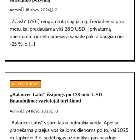
Admin
18 Kovo, 2026
0
„ZCash“ (ZEC) rengia rimtą sugrįžimą. Trečiadienio piko
metu, kai prekiaujama virš 280 USD, į privatumą
orientuota moneta praėjusią savaitę pakilo daugiau nei
+25 %, o […]
KRIPTO TURTAS
„Balancer Labs“ išsijungs po 128 mln. USD
išnaudojimo: vartotojai turi žinoti
Admin
24 Kovo, 2026
0
„Balancer Labs“ visam laikui nutraukia veiklą. Apie tai
pranešama praėjus vos kelioms dienoms po to, kai 2025
m. lapkričio 3 d. sudėtingas užpuolikas pasinaudojo