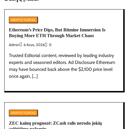
KRIPTO TURTAS
Ethereum’s Price Dips, But Bitmine Immersion Is
Buying More ETH Through Market Chaos
Admin
6 Kovo, 2026
0
Trusted Editorial content, reviewed by leading industry
experts and seasoned editors. Ad Disclosure Ethereum
may have bounced back above the $2,100 price level
once again, […]
KRIPTO TURTAS
ZEC kainų prognozė: ZCash ralis nerodo jokių
sulėtėjimo požymių