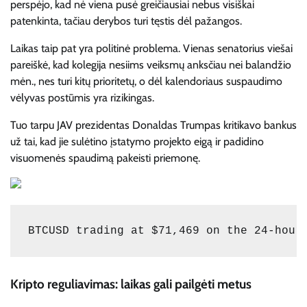
perspėjo, kad nė viena pusė greičiausiai nebus visiškai
patenkinta, tačiau derybos turi tęstis dėl pažangos.
Laikas taip pat yra politinė problema. Vienas senatorius viešai
pareiškė, kad kolegija nesiims veiksmų anksčiau nei balandžio
mėn., nes turi kitų prioritetų, o dėl kalendoriaus suspaudimo
vėlyvas postūmis yra rizikingas.
Tuo tarpu JAV prezidentas Donaldas Trumpas kritikavo bankus
už tai, kad jie sulėtino įstatymo projekto eigą ir padidino
visuomenės spaudimą pakeisti priemonę.
BTCUSD trading at $71,469 on the 24-hour
Kripto reguliavimas: laikas gali pailgėti metus