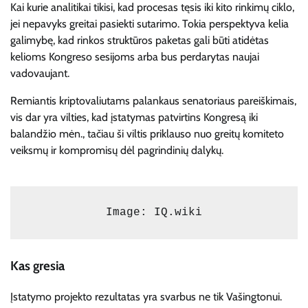
Kai kurie analitikai tikisi, kad procesas tęsis iki kito rinkimų ciklo,
jei nepavyks greitai pasiekti sutarimo. Tokia perspektyva kelia
galimybę, kad rinkos struktūros paketas gali būti atidėtas
kelioms Kongreso sesijoms arba bus perdarytas naujai
vadovaujant.
Remiantis kriptovaliutams palankaus senatoriaus pareiškimais,
vis dar yra vilties, kad įstatymas patvirtins Kongresą iki
balandžio mėn., tačiau ši viltis priklauso nuo greitų komiteto
veiksmų ir kompromisų dėl pagrindinių dalykų.
Image: IQ.wiki
Kas gresia
Įstatymo projekto rezultatas yra svarbus ne tik Vašingtonui.