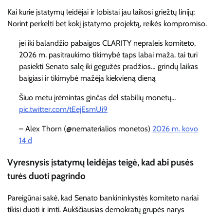
Kai kurie įstatymų leidėjai ir lobistai jau laikosi griežtų linijų;
Norint perkelti bet kokį įstatymo projektą, reikės kompromiso.
jei iki balandžio pabaigos CLARITY nepraleis komiteto,
2026 m. pasitraukimo tikimybė taps labai maža. tai turi
pasiekti Senato salę iki gegužės pradžios… grindų laikas
baigiasi ir tikimybė mažėja kiekvieną dieną
Šiuo metu įrėmintas ginčas dėl stabilių monetų…
pic.twitter.com/tEejEsmUi9
– Alex Thorn (@nematerialios monetos)
2026 m. kovo
14 d
Vyresnysis įstatymų leidėjas teigė, kad abi pusės
turės duoti pagrindo
Pareigūnai sakė, kad Senato bankininkystės komiteto nariai
tikisi duoti ir imti. Aukščiausias demokratų grupės narys