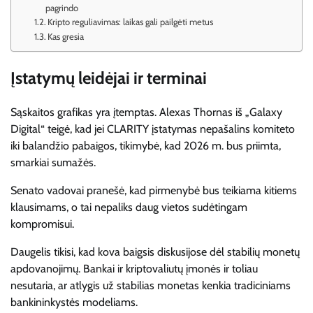
pagrindo
Kripto reguliavimas: laikas gali pailgėti metus
Kas gresia
Įstatymų leidėjai ir terminai
Sąskaitos grafikas yra įtemptas. Alexas Thornas iš „Galaxy
Digital“ teigė, kad jei CLARITY įstatymas nepašalins komiteto
iki balandžio pabaigos, tikimybė, kad 2026 m. bus priimta,
smarkiai sumažės.
Senato vadovai pranešė, kad pirmenybė bus teikiama kitiems
klausimams, o tai nepaliks daug vietos sudėtingam
kompromisui.
Daugelis tikisi, kad kova baigsis diskusijose dėl stabilių monetų
apdovanojimų. Bankai ir kriptovaliutų įmonės ir toliau
nesutaria, ar atlygis už stabilias monetas kenkia tradiciniams
bankininkystės modeliams.