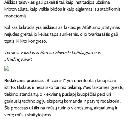
Aiškios taisyklės gali pakeisti tai, kaip institucijos užsiima
kriptovaliuta, kaip veikia biržos ir kaip elgiamasi su stabiliomis
monetomis.
Kol kas laikrodis yra aiškiausias faktas: jei AIŠKumo įstatymas
nejudės greitai, jo kelias taps sunkesnis, o jo tvarkaraštis gali
tęstis iki kito kongreso.
Teminis vaizdas iš Harriso Sliwoski LLP
diagrama iš
„TradingView“.
Redakcinis procesas
„Bitcoinist“ yra orientuota į kruopščiai
ištirto, tikslaus ir nešališko turinio teikimą. Mes laikomės griežtų
tiekimo standartų, o kiekvieną puslapį kruopščiai peržiūri
geriausių technologijų ekspertų komanda ir patyrę redaktoriai.
Šis procesas užtikrina mūsų turinio vientisumą, aktualumą ir
vertę mūsų skaitytojams.