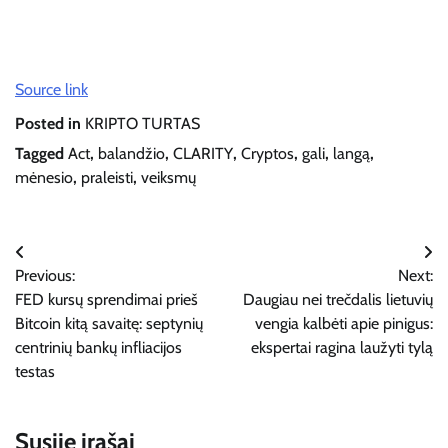
Source link
Posted in
KRIPTO TURTAS
Tagged
Act
,
balandžio
,
CLARITY
,
Cryptos
,
gali
,
langą
,
mėnesio
,
praleisti
,
veiksmų
Navigacija
Previous:
Next:
tarp
FED kursų sprendimai prieš
Daugiau nei trečdalis lietuvių
įrašų
Bitcoin kitą savaitę: septynių
vengia kalbėti apie pinigus:
centrinių bankų infliacijos
ekspertai ragina laužyti tylą
testas
Susiję įrašai