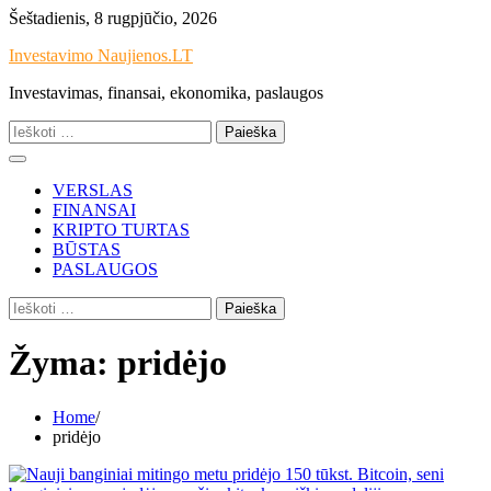
Skip
Šeštadienis, 8 rugpjūčio, 2026
to
Investavimo Naujienos.LT
content
Investavimas, finansai, ekonomika, paslaugos
Ieškoti:
VERSLAS
FINANSAI
KRIPTO TURTAS
BŪSTAS
PASLAUGOS
Ieškoti:
Žyma:
pridėjo
Home
pridėjo