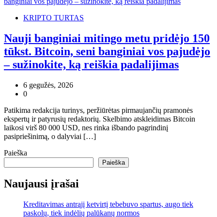
KRIPTO TURTAS
Nauji banginiai mitingo metu pridėjo 150
tūkst. Bitcoin, seni banginiai vos pajudėjo
– sužinokite, ką reiškia padalijimas
6 gegužės, 2026
0
Patikima redakcija turinys, peržiūrėtas pirmaujančių pramonės
ekspertų ir patyrusių redaktorių. Skelbimo atskleidimas Bitcoin
laikosi virš 80 000 USD, nes rinka išbando pagrindinį
pasipriešinimą, o dalyviai […]
Paieška
Paieška
Naujausi įrašai
Kreditavimas antrąjį ketvirtį tebebuvo spartus, augo tiek
paskolų, tiek indėlių palūkanų normos