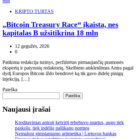
KRIPTO TURTAS
„Bitcoin Treasury Race“ įkaista, nes
kapitalas B užsitikrina 18 mln
12 gegužės, 2026
0
Patikima redakcija turinys, peržiūrėtas pirmaujančių pramonės
ekspertų ir patyrusių redaktorių. Skelbimo atskleidimas Antra pagal
dydį Europos Bitcoin iždo bendrovė ką tik gavo didelę pinigų
injekciją. […]
Paieška
Paieška
Naujausi įrašai
Kreditavimas antrąjį ketvirtį tebebuvo spartus, augo tiek
paskolų, tiek indėlių palūkanų normos
Nemaloni gimstamumo aritmetika | Lietuvos bankas