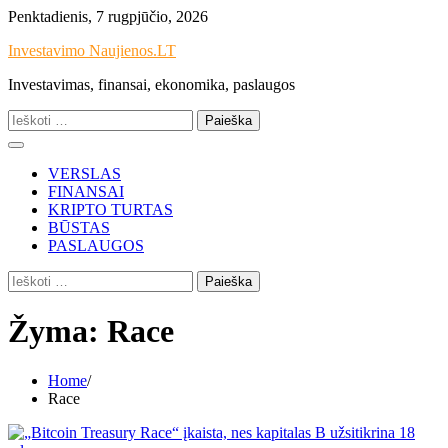
Skip
Penktadienis, 7 rugpjūčio, 2026
to
Investavimo Naujienos.LT
content
Investavimas, finansai, ekonomika, paslaugos
Ieškoti:
VERSLAS
FINANSAI
KRIPTO TURTAS
BŪSTAS
PASLAUGOS
Ieškoti:
Žyma:
Race
Home
Race