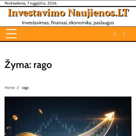
Skip
Penktadienis, 7 rugpjūčio, 2026
Investavimo Naujienos.LT
to
content
Investavimas, finansai, ekonomika, paslaugos
Žyma:
rago
Home
rago