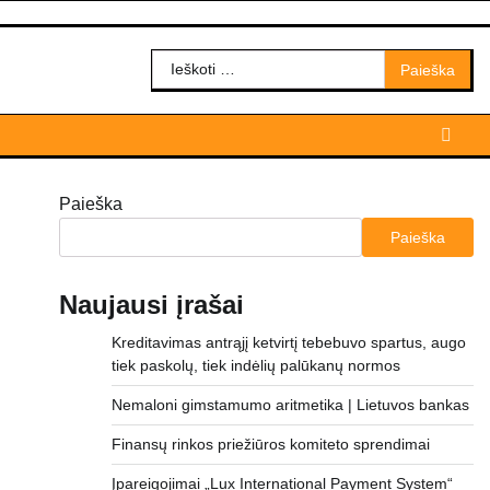
Ieškoti:
Paieška
Paieška
Naujausi įrašai
Kreditavimas antrąjį ketvirtį tebebuvo spartus, augo
tiek paskolų, tiek indėlių palūkanų normos
Nemaloni gimstamumo aritmetika | Lietuvos bankas
Finansų rinkos priežiūros komiteto sprendimai
Įpareigojimai „Lux International Payment System“