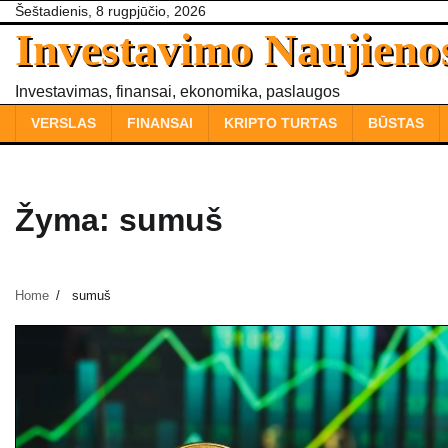
Skip
Šeštadienis, 8 rugpjūčio, 2026
Investavimo Naujieno
to
content
Investavimas, finansai, ekonomika, paslaugos
VERSLAS
FINANSAI
KRIPTO TURTAS
BŪSTAS
Žyma:
sumuš
Home
sumuš