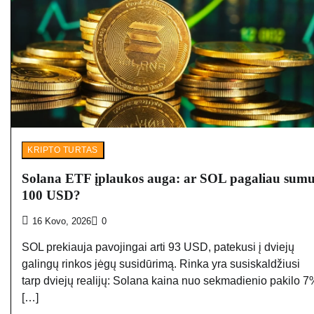
KRIPTO TURTAS
Solana ETF įplaukos auga: ar SOL pagaliau sumu
100 USD?
16 Kovo, 2026
0
SOL prekiauja pavojingai arti 93 USD, patekusi į dviejų
galingų rinkos jėgų susidūrimą. Rinka yra susiskaldžiusi
tarp dviejų realijų: Solana kaina nuo sekmadienio pakilo 7
[…]