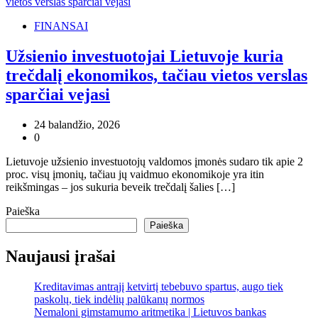
FINANSAI
Užsienio investuotojai Lietuvoje kuria
trečdalį ekonomikos, tačiau vietos verslas
sparčiai vejasi
24 balandžio, 2026
0
Lietuvoje užsienio investuotojų valdomos įmonės sudaro tik apie 2
proc. visų įmonių, tačiau jų vaidmuo ekonomikoje yra itin
reikšmingas – jos sukuria beveik trečdalį šalies […]
Paieška
Paieška
Naujausi įrašai
Kreditavimas antrąjį ketvirtį tebebuvo spartus, augo tiek
paskolų, tiek indėlių palūkanų normos
Nemaloni gimstamumo aritmetika | Lietuvos bankas