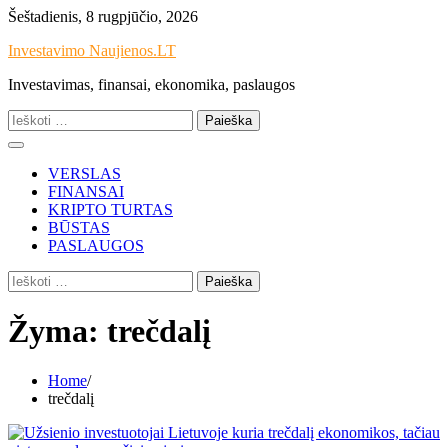
Skip
Šeštadienis, 8 rugpjūčio, 2026
to
Investavimo Naujienos.LT
content
Investavimas, finansai, ekonomika, paslaugos
Ieškoti:
VERSLAS
FINANSAI
KRIPTO TURTAS
BŪSTAS
PASLAUGOS
Ieškoti:
Žyma:
trečdalį
Home
trečdalį