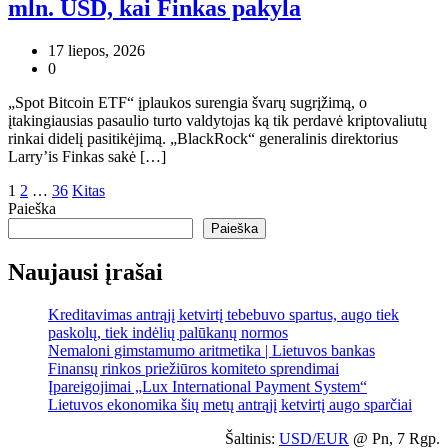
mln. USD, kai Finkas pakyla
17 liepos, 2026
0
„Spot Bitcoin ETF“ įplaukos surengia švarų sugrįžimą, o
įtakingiausias pasaulio turto valdytojas ką tik perdavė kriptovaliutų
rinkai didelį pasitikėjimą. „BlackRock“ generalinis direktorius
Larry’is Finkas sakė […]
Įrašų
1
2
…
36
Kitas
Paieška
puslapiavimas
Paieška
Naujausi įrašai
Kreditavimas antrąjį ketvirtį tebebuvo spartus, augo tiek
paskolų, tiek indėlių palūkanų normos
Nemaloni gimstamumo aritmetika | Lietuvos bankas
Finansų rinkos priežiūros komiteto sprendimai
Įpareigojimai „Lux International Payment System“
Lietuvos ekonomika šių metų antrąjį ketvirtį augo sparčiai
Šaltinis:
USD/EUR
@ Pn, 7 Rgp.