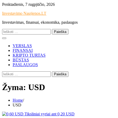
Skip
Penktadienis, 7 rugpjūčio, 2026
to
Investavimo Naujienos.LT
content
Investavimas, finansai, ekonomika, paslaugos
Ieškoti:
VERSLAS
FINANSAI
KRIPTO TURTAS
BŪSTAS
PASLAUGOS
Ieškoti:
Žyma:
USD
Home
USD