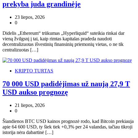
prekyba juda grandinėje
23 liepos, 2026
0
Didelis „Ethereum“ trūkumas „Hyperliquid“ suteikia rinkai dar
vieną žvilgsnį į tai, kaip rimtas kapitalas pradeda naudoti
decentralizuotas išvestinių finansinių priemonių vietas, o ne tik
centralizuotas […]
KRIPTO TURTAS
70 000 USD padidėjimas už naują 27,9 T
USD aukso prognozę
21 liepos, 2026
0
Šiandienos BTC USD kainos prognozė rodo, kad Bitcoin prekiauja
apie 64 600 USD, ty šiek tiek +0,3% per 24 valandas, tačiau tikroji
istorija nėra dabartinė […]