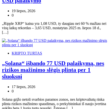
USD palaikymo
19 liepos, 2026
0
„Ripple XRP“ kaina yra 1,08 USD, ty daugiau nei 60 % mažiau nei
visų laikų rekordas – 3,65 USD, nustatytas 2025 m. liepos 18 d.,
[…]
KRIPTO TURTAS
„Solana“ išbando 77 USD palaikymą, nes
rizikos mažinimo slėgis plinta per 1
sluoksnį
17 liepos, 2026
0
Solana grįžo netoli svarbios paramos zonos, nes kriptovaliutų rinka
plinta rizikos mažinimo spaudimas, o prekybininkai iš naujo įvertina
aukšto beta 1 lygio turto poveikį. Žetonas […]