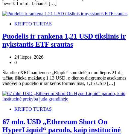
beveik 1 mlrd. Tačiau ši […]
KRIPTO TURTAS
Puodelis ir rankena 1,21 USD tikslinis ir
nykstantis ETF srautas
24 liepos, 2026
0
Šiandien XRP naujienose „Ripple“ smuktelėjo nuo liepos 21 d.,
tačiau išlieka maždaug 1,13 USD, o dienos diagramoje atsekamas
vadovėlio puodelio ir rankenos formavimas, 1,15 USD […]
KRIPTO TURTAS
67 mln. USD „Ethereum Short On
HyperLiquid“ parodo, kaip institucinė