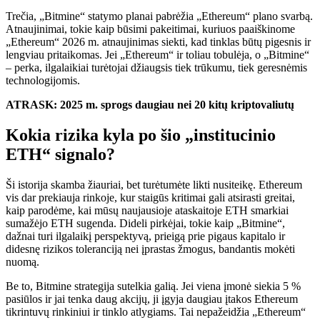
Trečia, „Bitmine“ statymo planai pabrėžia „Ethereum“ plano svarbą.
Atnaujinimai, tokie kaip būsimi pakeitimai, kuriuos paaiškinome
„Ethereum“ 2026 m. atnaujinimas
siekti, kad tinklas būtų pigesnis ir
lengviau pritaikomas. Jei „Ethereum“ ir toliau tobulėja, o „Bitmine“
– perka, ilgalaikiai turėtojai džiaugsis tiek trūkumu, tiek geresnėmis
technologijomis.
ATRASK: 2025 m. sprogs daugiau nei 20 kitų kriptovaliutų
Kokia rizika kyla po šio „institucinio
ETH“ signalo?
Ši istorija skamba žiauriai, bet turėtumėte likti nusiteikę. Ethereum
vis dar prekiauja rinkoje, kur staigūs kritimai
gali atsirasti greitai,
kaip parodėme, kai mūsų naujausioje ataskaitoje ETH smarkiai
sumažėjo
ETH sugenda
. Dideli pirkėjai, tokie kaip „Bitmine“,
dažnai turi ilgalaikį perspektyvą, prieigą prie pigaus kapitalo ir
didesnę rizikos toleranciją nei įprastas žmogus, bandantis mokėti
nuomą.
Be to, Bitmine strategija sutelkia galią. Jei viena įmonė siekia 5 %
pasiūlos ir jai tenka daug akcijų, ji įgyja daugiau įtakos Ethereum
tikrintuvų rinkiniui ir tinklo atlygiams. Tai nepažeidžia „Ethereum“