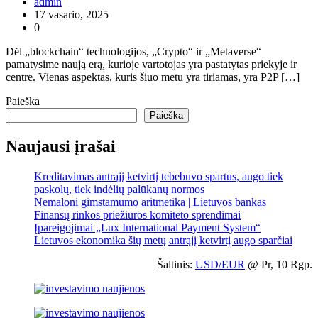
admin
17 vasario, 2025
0
Dėl „blockchain“ technologijos, „Crypto“ ir „Metaverse“
pamatysime naują erą, kurioje vartotojas yra pastatytas priekyje ir
centre. Vienas aspektas, kuris šiuo metu yra tiriamas, yra P2P […]
Paieška
Paieška
Naujausi įrašai
Kreditavimas antrąjį ketvirtį tebebuvo spartus, augo tiek
paskolų, tiek indėlių palūkanų normos
Nemaloni gimstamumo aritmetika | Lietuvos bankas
Finansų rinkos priežiūros komiteto sprendimai
Įpareigojimai „Lux International Payment System“
Lietuvos ekonomika šių metų antrąjį ketvirtį augo sparčiai
Šaltinis:
USD/EUR
@ Pr, 10 Rgp.