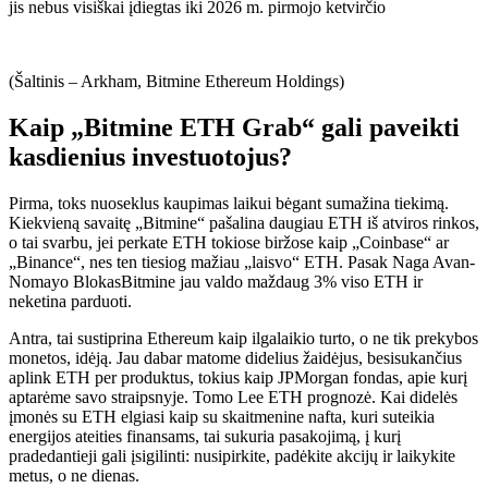
jis nebus visiškai įdiegtas iki 2026 m. pirmojo ketvirčio
(Šaltinis – Arkham, Bitmine Ethereum Holdings)
Kaip „Bitmine ETH Grab“ gali paveikti
kasdienius investuotojus?
Pirma, toks nuoseklus kaupimas laikui bėgant sumažina tiekimą.
Kiekvieną savaitę „Bitmine“ pašalina daugiau ETH iš atviros rinkos,
o tai svarbu, jei perkate ETH tokiose biržose kaip „Coinbase“ ar
„Binance“, nes ten tiesiog mažiau „laisvo“ ETH. Pasak Naga Avan-
Nomayo
Blokas
Bitmine jau valdo maždaug 3% viso ETH ir
neketina parduoti.
Antra, tai sustiprina Ethereum kaip ilgalaikio turto, o ne tik prekybos
monetos, idėją. Jau dabar matome didelius žaidėjus, besisukančius
aplink ETH per produktus, tokius kaip JPMorgan fondas, apie kurį
aptarėme savo straipsnyje.
Tomo Lee ETH prognozė
. Kai didelės
įmonės su ETH elgiasi kaip su skaitmenine nafta, kuri suteikia
energijos ateities finansams, tai sukuria pasakojimą, į kurį
pradedantieji gali įsigilinti: nusipirkite, padėkite akcijų ir laikykite
metus, o ne dienas.