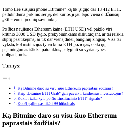
Tomo Lee susijusi įmonė „Bitmine“ ką tik įsigijo dar 13 412 ETH,
padidindama pirkimo seriją, dėl kurios ji jau tapo viena didžiausių
„Ethereum“ įmonių savininkų.
Po šios naujienos Ethereum kaina (ETH USD) vėl pakilo virš
kritinio 3000 USD lygio, prekybininkams diskutuojant, ar tai reiškia
stiprų pasitikėjimą, ar tik dar vieną didelį banginių žingsnį. Visa tai
vyksta, kol institucijos tyliai kuria ETH pozicijas, o akcijų
pajamingumas išlieka patrauklus, palyginti su vyriausybės
obligacijomis.
Turinys:
Ką Bitmine daro su visu šiuo Ethereum paprastais žodžiais?
Kaip „Bitmine ETH Grab“ gali paveikti kasdienius investuotojus?
Kokia rizika kyla po šio „institucinio ETH“ signalo?
Kodėl galite pasitikėti 99 bitkoinais
Ką Bitmine daro su visu šiuo Ethereum
paprastais žodžiais?