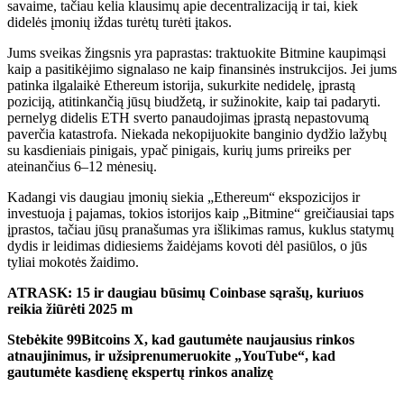
savaime, tačiau kelia klausimų apie decentralizaciją ir tai, kiek
didelės įmonių iždas turėtų turėti įtakos.
Jums sveikas žingsnis yra paprastas: traktuokite Bitmine kaupimąsi
kaip a
pasitikėjimo signalas
o ne kaip finansinės instrukcijos. Jei jums
patinka ilgalaikė Ethereum istorija, sukurkite nedidelę, įprastą
poziciją, atitinkančią jūsų biudžetą, ir sužinokite, kaip tai padaryti.
pernelyg didelis ETH sverto panaudojimas
įprastą nepastovumą
paverčia katastrofa. Niekada nekopijuokite banginio dydžio lažybų
su kasdieniais pinigais, ypač pinigais, kurių jums prireiks per
ateinančius 6–12 mėnesių.
Kadangi vis daugiau įmonių siekia „Ethereum“ ekspozicijos ir
investuoja į pajamas, tokios istorijos kaip „Bitmine“ greičiausiai taps
įprastos, tačiau jūsų pranašumas yra išlikimas ramus, kuklus statymų
dydis ir leidimas didiesiems žaidėjams kovoti dėl pasiūlos, o jūs
tyliai mokotės žaidimo.
ATRASK: 15 ir daugiau būsimų Coinbase sąrašų, kuriuos
reikia žiūrėti 2025 m
Stebėkite 99Bitcoins X, kad gautumėte naujausius rinkos
atnaujinimus, ir užsiprenumeruokite „YouTube“, kad
gautumėte kasdienę ekspertų rinkos analizę