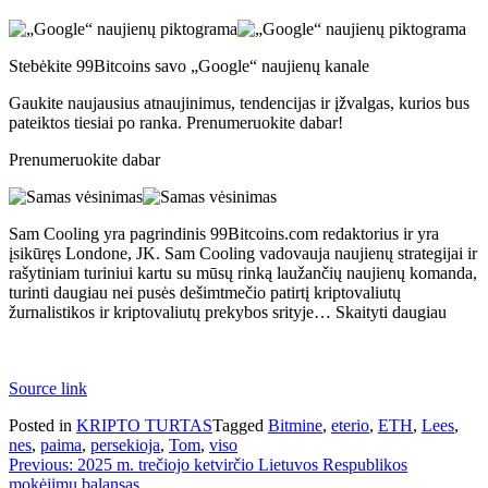
Stebėkite 99Bitcoins savo „Google“ naujienų kanale
Gaukite naujausius atnaujinimus, tendencijas ir įžvalgas, kurios bus
pateiktos tiesiai po ranka. Prenumeruokite dabar!
Prenumeruokite dabar
Sam Cooling yra pagrindinis 99Bitcoins.com redaktorius ir yra
įsikūręs Londone, JK. Sam Cooling vadovauja naujienų strategijai ir
rašytiniam turiniui kartu su mūsų rinką laužančių naujienų komanda,
turinti daugiau nei pusės dešimtmečio patirtį kriptovaliutų
žurnalistikos ir kriptovaliutų prekybos srityje… Skaityti daugiau
Source link
Posted in
KRIPTO TURTAS
Tagged
Bitmine
,
eterio
,
ETH
,
Lees
,
nes
,
paima
,
persekioja
,
Tom
,
viso
Navigacija
Previous:
2025 m. trečiojo ketvirčio Lietuvos Respublikos
mokėjimų balansas