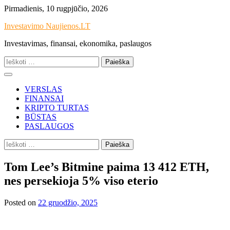
Skip
Pirmadienis, 10 rugpjūčio, 2026
to
Investavimo Naujienos.LT
content
Investavimas, finansai, ekonomika, paslaugos
Ieškoti:
VERSLAS
FINANSAI
KRIPTO TURTAS
BŪSTAS
PASLAUGOS
Ieškoti:
Tom Lee’s Bitmine paima 13 412 ETH,
nes persekioja 5% viso eterio
Posted on
22 gruodžio, 2025