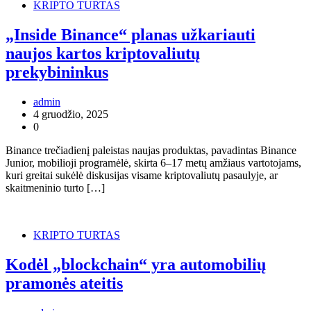
KRIPTO TURTAS
„Inside Binance“ planas užkariauti
naujos kartos kriptovaliutų
prekybininkus
admin
4 gruodžio, 2025
0
Binance trečiadienį paleistas naujas produktas, pavadintas Binance
Junior, mobilioji programėlė, skirta 6–17 metų amžiaus vartotojams,
kuri greitai sukėlė diskusijas visame kriptovaliutų pasaulyje, ar
skaitmeninio turto […]
KRIPTO TURTAS
Kodėl „blockchain“ yra automobilių
pramonės ateitis