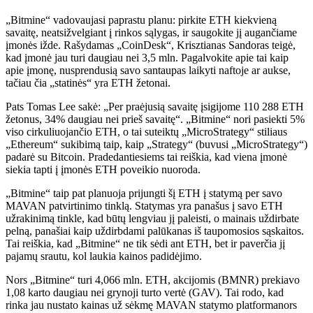
„Bitmine“ vadovaujasi paprastu planu: pirkite ETH kiekvieną
savaitę, neatsižvelgiant į rinkos sąlygas, ir saugokite jį augančiame
įmonės ižde.
Rašydamas „CoinDesk“, Krisztianas Sandoras teigė,
kad įmonė jau turi daugiau nei 3,5 mln.
Pagalvokite apie tai kaip
apie įmonę, nusprendusią savo santaupas laikyti naftoje ar aukse,
tačiau čia „statinės“ yra ETH žetonai.
Pats Tomas Lee sakė: „Per praėjusią savaitę įsigijome 110 288 ETH
žetonus, 34% daugiau nei prieš savaitę“.
„Bitmine“ nori pasiekti 5%
viso cirkuliuojančio ETH, o tai suteiktų „MicroStrategy“ stiliaus
„Ethereum“ sukibimą taip, kaip „Strategy“ (buvusi „MicroStrategy“)
padarė su Bitcoin. Pradedantiesiems tai reiškia, kad viena įmonė
siekia tapti
į
įmonės ETH poveikio nuoroda.
„Bitmine“ taip pat planuoja prijungti šį ETH į statymą per savo
MAVAN patvirtinimo tinklą. Statymas yra panašus į savo ETH
užrakinimą tinkle, kad būtų lengviau jį paleisti, o mainais uždirbate
pelną, panašiai kaip uždirbdami palūkanas iš taupomosios sąskaitos.
Tai reiškia, kad „Bitmine“ ne tik sėdi ant ETH, bet ir paverčia jį
pajamų srautu, kol laukia kainos padidėjimo.
Nors „Bitmine“ turi 4,066 mln. ETH, akcijomis (BMNR) prekiavo
1,08 karto daugiau nei grynoji turto vertė (GAV)
. Tai rodo, kad
rinka jau nustato kainas už sėkmę
MAVAN statymo platforma
nors