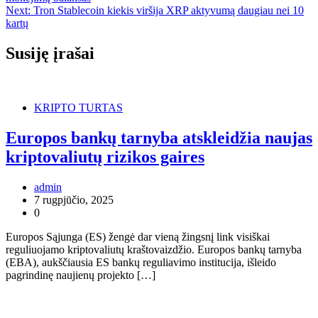
tarp
Next:
Tron Stablecoin kiekis viršija XRP aktyvumą daugiau nei 10
įrašų
kartų
Susiję įrašai
KRIPTO TURTAS
Europos bankų tarnyba atskleidžia naujas
kriptovaliutų rizikos gaires
admin
7 rugpjūčio, 2025
0
Europos Sąjunga (ES) žengė dar vieną žingsnį link visiškai
reguliuojamo kriptovaliutų kraštovaizdžio. Europos bankų tarnyba
(EBA), aukščiausia ES bankų reguliavimo institucija, išleido
pagrindinę naujienų projekto […]