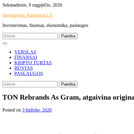
Skip
Sekmadienis, 9 rugpjūčio, 2026
to
Investavimo Naujienos.LT
content
Investavimas, finansai, ekonomika, paslaugos
Ieškoti:
VERSLAS
FINANSAI
KRIPTO TURTAS
BŪSTAS
PASLAUGOS
Ieškoti:
TON Rebrands As Gram, atgaivina origina
Posted on
3 birželio, 2026