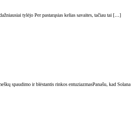
niausiai tylėjo Per pastarąsias kelias savaites, tačiau tai […]
 meškų spaudimo ir blėstantis rinkos entuziazmasPanašu, kad Solana