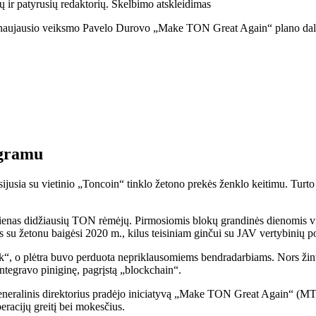
ų ir patyrusių redaktorių. Skelbimo atskleidimas
p naujausio veiksmo Pavelo Durovo „Make TON Great Again“ plano dal
 gramu
jusia su vietinio „Toncoin“ tinklo žetono prekės ženklo keitimu. Turto
ei vienas didžiausių TON rėmėjų. Pirmosiomis blokų grandinės dienomis
su žetonu baigėsi 2020 m., kilus teisiniam ginčui su JAV vertybinių po
, o plėtra buvo perduota nepriklausomiems bendradarbiams. Nors žinuč
ntegravo piniginę, pagrįstą „blockchain“.
 generalinis direktorius pradėjo iniciatyvą „Make TON Great Again“ (MT
eracijų greitį bei mokesčius.