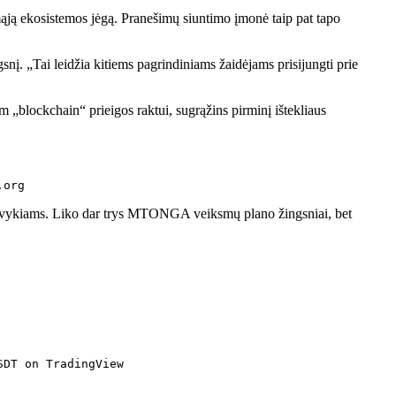
omąją ekosistemos jėgą. Pranešimų siuntimo įmonė taip pat tapo
nį. „Tai leidžia kitiems pagrindiniams žaidėjams prisijungti prie
„blockchain“ prieigos raktui, sugrąžins pirminį ištekliaus
.org
s įvykiams. Liko dar trys MTONGA veiksmų plano žingsniai, bet
SDT on TradingView