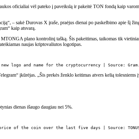
traukos oficialiai vėl pateko į paveikslą ir pakeitė TON fondą kaip var
iją“, – sakė Durovas X įraše, praėjus dienai po paskelbimo apie šį žings
gram“ kaip atsvarą.
 MTONGA plano kontrolinį tašką. Šis pakeitimas, taikomas tik vietiniam 
teikiamas naujas kriptovaliutos logotipas.
 new logo and name for the cryptocurrency | Source: Gram
elegram“ įkūrėjas. „Šis prekės ženklo keitimas atvers kelią tolesniem
tynias dienas išaugo daugiau nei 5%.
price of the coin over the last five days | Source: TONU