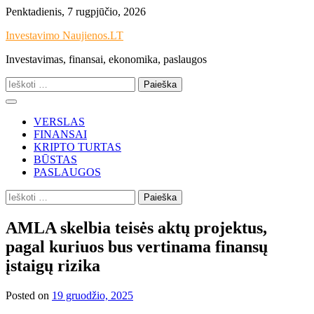
Skip
Penktadienis, 7 rugpjūčio, 2026
to
Investavimo Naujienos.LT
content
Investavimas, finansai, ekonomika, paslaugos
Ieškoti:
VERSLAS
FINANSAI
KRIPTO TURTAS
BŪSTAS
PASLAUGOS
Ieškoti:
AMLA skelbia teisės aktų projektus,
pagal kuriuos bus vertinama finansų
įstaigų rizika
Posted on
19 gruodžio, 2025