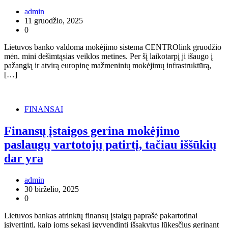
admin
11 gruodžio, 2025
0
Lietuvos banko valdoma mokėjimo sistema CENTROlink gruodžio
mėn. mini dešimtąsias veiklos metines. Per šį laikotarpį ji išaugo į
pažangią ir atvirą europinę mažmeninių mokėjimų infrastruktūrą,
[…]
FINANSAI
Finansų įstaigos gerina mokėjimo
paslaugų vartotojų patirtį, tačiau iššūkių
dar yra
admin
30 birželio, 2025
0
Lietuvos bankas atrinktų finansų įstaigų paprašė pakartotinai
įsivertinti, kaip joms sekasi įgyvendinti išsakytus lūkesčius gerinant