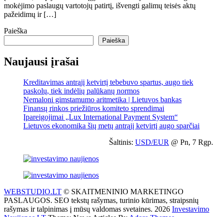
mokėjimo paslaugų vartotojų patirtį, išvengti galimų teisės aktų
pažeidimų ir […]
Paieška
Paieška
Naujausi įrašai
Kreditavimas antrąjį ketvirtį tebebuvo spartus, augo tiek
paskolų, tiek indėlių palūkanų normos
Nemaloni gimstamumo aritmetika | Lietuvos bankas
Finansų rinkos priežiūros komiteto sprendimai
Įpareigojimai „Lux International Payment System“
Lietuvos ekonomika šių metų antrąjį ketvirtį augo sparčiai
Šaltinis:
USD/EUR
@ Pn, 7 Rgp.
WEBSTUDIO.LT
© SKAITMENINIO MARKETINGO
PASLAUGOS. SEO tekstų rašymas, turinio kūrimas, straipsnių
rašymas ir talpinimas į mūsų valdomas svetaines. 2026
Investavimo