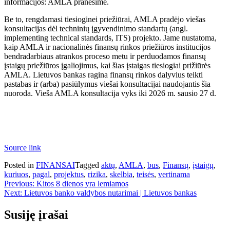
informacijos: AMLA pranešime.
Be to, rengdamasi tiesioginei priežiūrai, AMLA pradėjo viešas
konsultacijas dėl techninių įgyvendinimo standartų (angl.
implementing technical standards, ITS) projekto. Jame nustatoma,
kaip AMLA ir nacionalinės finansų rinkos priežiūros institucijos
bendradarbiaus atrankos proceso metu ir perduodamos finansų
įstaigų priežiūros įgaliojimus, kai šias įstaigas tiesiogiai prižiūrės
AMLA. Lietuvos bankas ragina finansų rinkos dalyvius teikti
pastabas ir (arba) pasiūlymus viešai konsultacijai naudojantis šia
nuoroda. Vieša AMLA konsultacija vyks iki 2026 m. sausio 27 d.
Source link
Posted in
FINANSAI
Tagged
aktų
,
AMLA
,
bus
,
Finansų
,
įstaigų
,
kuriuos
,
pagal
,
projektus
,
rizika
,
skelbia
,
teisės
,
vertinama
Navigacija
Previous:
Kitos 8 dienos yra lemiamos
Next:
Lietuvos banko valdybos nutarimai | Lietuvos bankas
tarp
įrašų
Susiję įrašai