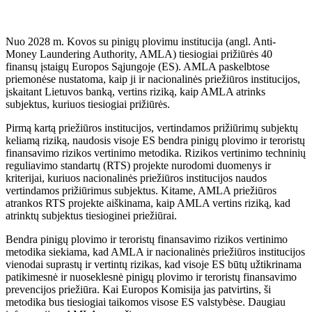
Nuo 2028 m. Kovos su pinigų plovimu institucija (angl. Anti-
Money Laundering Authority, AMLA) tiesiogiai prižiūrės 40
finansų įstaigų Europos Sąjungoje (ES). AMLA paskelbtose
priemonėse nustatoma, kaip ji ir nacionalinės priežiūros institucijos,
įskaitant Lietuvos banką, vertins riziką, kaip AMLA atrinks
subjektus, kuriuos tiesiogiai prižiūrės.
Pirmą kartą priežiūros institucijos, vertindamos prižiūrimų subjektų
keliamą riziką, naudosis visoje ES bendra pinigų plovimo ir teroristų
finansavimo rizikos vertinimo metodika. Rizikos vertinimo techninių
reguliavimo standartų (RTS) projekte nurodomi duomenys ir
kriterijai, kuriuos nacionalinės priežiūros institucijos naudos
vertindamos prižiūrimus subjektus. Kitame, AMLA priežiūros
atrankos RTS projekte aiškinama, kaip AMLA vertins riziką, kad
atrinktų subjektus tiesioginei priežiūrai.
Bendra pinigų plovimo ir teroristų finansavimo rizikos vertinimo
metodika siekiama, kad AMLA ir nacionalinės priežiūros institucijos
vienodai suprastų ir vertintų rizikas, kad visoje ES būtų užtikrinama
patikimesnė ir nuoseklesnė pinigų plovimo ir teroristų finansavimo
prevencijos priežiūra. Kai Europos Komisija jas patvirtins, ši
metodika bus tiesiogiai taikomos visose ES valstybėse. Daugiau