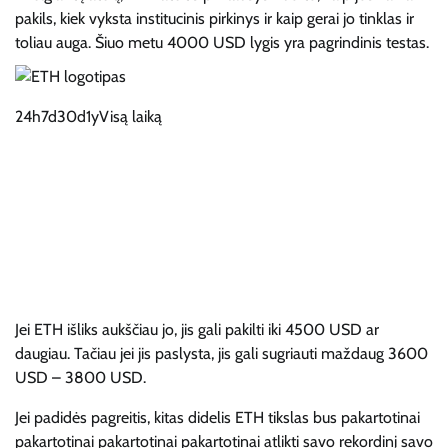
pakils, kiek vyksta institucinis pirkinys ir kaip gerai jo tinklas ir
toliau auga. Šiuo metu 4000 USD lygis yra pagrindinis testas.
24h
7d
30d
1y
Visą laiką
Jei ETH išliks aukščiau jo, jis gali pakilti iki 4500 USD ar
daugiau. Tačiau jei jis paslysta, jis gali sugriauti maždaug 3600
USD – 3800 USD.
Jei padidės pagreitis, kitas didelis ETH tikslas bus pakartotinai
pakartotinai pakartotinai pakartotinai atlikti savo rekordinį savo