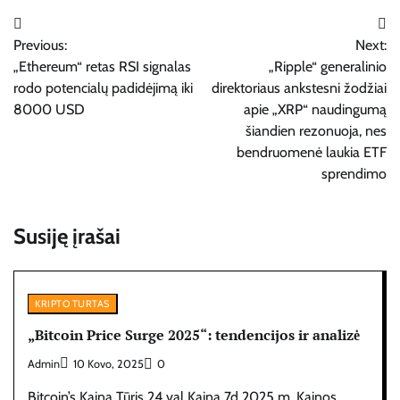
Navigacija
Previous:
Next:
tarp
„Ethereum“ retas RSI signalas
„Ripple“ generalinio
įrašų
rodo potencialų padidėjimą iki
direktoriaus ankstesni žodžiai
8000 USD
apie „XRP“ naudingumą
šiandien rezonuoja, nes
bendruomenė laukia ETF
sprendimo
Susiję įrašai
KRIPTO TURTAS
„Bitcoin Price Surge 2025“: tendencijos ir analizė
Admin
10 Kovo, 2025
0
Bitcoin’s Kaina Tūris 24 val Kaina 7d 2025 m. Kainos