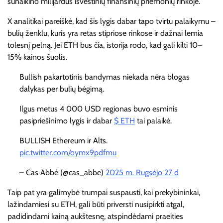
sunaikino milijardus išvestinių finansinių priemonių rinkoje.
X analitikai pareiškė, kad šis lygis dabar tapo tvirtu palaikymu –
bulių ženklu, kuris yra retas stipriose rinkose ir dažnai lemia
tolesnį pelną. Jei ETH bus čia, istorija rodo, kad gali kilti 10–
15% kainos šuolis.
Bullish pakartotinis bandymas niekada nėra blogas
dalykas per bulių bėgimą.
Ilgus metus 4 000 USD regionas buvo esminis
pasipriešinimo lygis ir dabar
$ ETH
tai palaikė.
BULLISH Ethereum ir Alts.
pic.twitter.com/oymx9pdfmu
– Cas Abbé (@cas_abbe)
2025 m. Rugsėjo 27 d
Taip pat yra galimybė trumpai suspausti, kai prekybininkai,
lažindamiesi su ETH, gali būti priversti nusipirkti atgal,
padidindami kainą aukštesnę, atspindėdami praeities