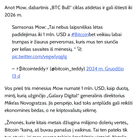
Anot Mow, dabartinis „BTC Bull“ ciklas atidėtas ir gali ištiesti iki
2026 m.
Samsonas Mow: „Tai nebus laipsniškas lėtas
padidėjimas iki 1 mln. USD a
#Bitcoin
bet veikiau labai
trumpas ir žiaurus perversmas, kuris mus ten siunčia
per kelias savaites iš mėnesių. “ 🚀
pic.twitter.com/vegwlyqglg
– ⚡₿itcointeddy⚡ (@bitcoin_teddy)
2024 m. Gruodžio
13 d
Vos prieš tris mėnesius Mow numatė 1 mln. USD, kaip duotą,
mintį, kurią užginčijo „Galaxy Digital“ generalinis direktorius
Mike’as Novogratzas. Jis perspėjo, kad toks antplūdis gali reikšti
ekonomines bėdas, o ne kriptovaliutų sėkmę.
„Žmonės, kurie kitais metais džiugina milijono dolerių vertės„
Bitcoin “kainą, aš buvau panašus į vaikinus. Tai ten pateks tik