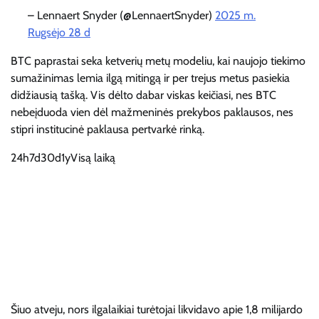
– Lennaert Snyder (@LennaertSnyder)
2025 m.
Rugsėjo 28 d
BTC paprastai seka ketverių metų modeliu, kai naujojo tiekimo
sumažinimas lemia ilgą mitingą ir per trejus metus pasiekia
didžiausią tašką. Vis dėlto dabar viskas keičiasi, nes BTC
nebeįduoda vien dėl mažmeninės prekybos paklausos, nes
stipri institucinė paklausa pertvarkė rinką.
24h
7d
30d
1y
Visą laiką
Šiuo atveju, nors ilgalaikiai turėtojai likvidavo apie 1,8 milijardo