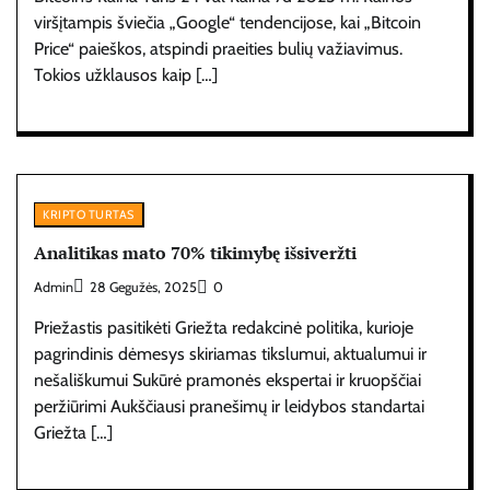
viršįtampis šviečia „Google“ tendencijose, kai „Bitcoin
Price“ paieškos, atspindi praeities bulių važiavimus.
Tokios užklausos kaip […]
KRIPTO TURTAS
Analitikas mato 70% tikimybę išsiveržti
Admin
28 Gegužės, 2025
0
Priežastis pasitikėti Griežta redakcinė politika, kurioje
pagrindinis dėmesys skiriamas tikslumui, aktualumui ir
nešališkumui Sukūrė pramonės ekspertai ir kruopščiai
peržiūrimi Aukščiausi pranešimų ir leidybos standartai
Griežta […]