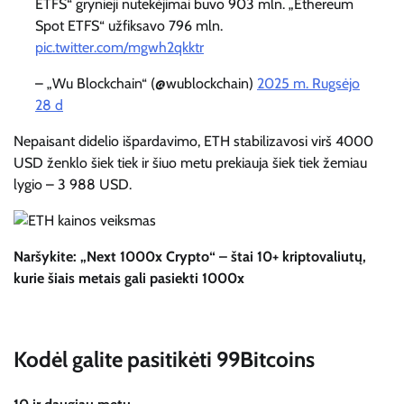
ETFS“ grynieji nutekėjimai buvo 903 mln. „Ethereum
Spot ETFS“ užfiksavo 796 mln.
pic.twitter.com/mgwh2qkktr
– „Wu Blockchain“ (@wublockchain)
2025 m. Rugsėjo
28 d
Nepaisant didelio išpardavimo, ETH stabilizavosi virš 4000
USD ženklo šiek tiek ir šiuo metu prekiauja šiek tiek žemiau
lygio – 3 988 USD.
Naršykite: „Next 1000x Crypto“ – štai 10+ kriptovaliutų,
kurie šiais metais gali pasiekti 1000x
Kodėl galite pasitikėti 99Bitcoins