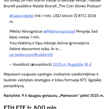
tuo atveju, jei mes esame tokioje šmaikštėje vietoje“,-Natalie
Brunell paaiškino Natalie Brunell „The Coin Stories Podcast“.
@Galaxydigital
Imk: 1 mln. USD bitcoin ($ BTC) 2026
m.
Mike’as Novogratzas
@Mikenovogratzgd
Perspėja, kad
kitais metais 1 mln.
Visų triukšmų ir hipų viduryje dažnai ignoruojama
faktinė ekonominė rizika. Ar tu …
pic.twitter.com/8cokbtnt0i
– Vaasblock (@vaasblock)
2025 m. Rugpjūčio 18 d
Nepaisant naujausio sąstingio, institucinis susidomėjimas ir
tautinės valstybės strategijos ir toliau formuoja BTC ilgalaikę
perspektyvą.
Naršykite: 9 ir daugiau geriausių „Memecoin“ pirkti 2025 m.
ETH ETF žr. 800 mln