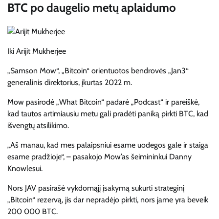
BTC po daugelio metų aplaidumo
Iki
Arijit Mukherjee
„Samson Mow“, „Bitcoin“ orientuotos bendrovės „Jan3“
generalinis direktorius, įkurtas 2022 m.
Mow pasirodė „What Bitcoin“ padarė „Podcast“ ir pareiškė,
kad tautos artimiausiu metu gali pradėti paniką pirkti BTC, kad
išvengtų atsilikimo.
„Aš manau, kad mes palaipsniui esame uodegos gale ir staiga
esame pradžioje“, – pasakojo Mow’as šeimininkui Danny
Knowlesui.
Nors JAV pasirašė vykdomąjį įsakymą sukurti strateginį
„Bitcoin“ rezervą, jis dar nepradėjo pirkti, nors jame yra beveik
200 000 BTC.