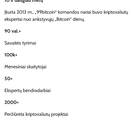
10 ir daugiau metų
Įkurta 2013 m., „99bitcoin“ komandos nariai buvo kriptovaliutų
ekspertai nuo ankstyvųjų „Bitcoin“ dienų.
90 val.+
Savaitės tyrimai
100k+
Mėnesiniai skaitytojai
50+
Ekspertų bendradarbiai
2000+
Peržiūrėta kriptovaliutų projektai