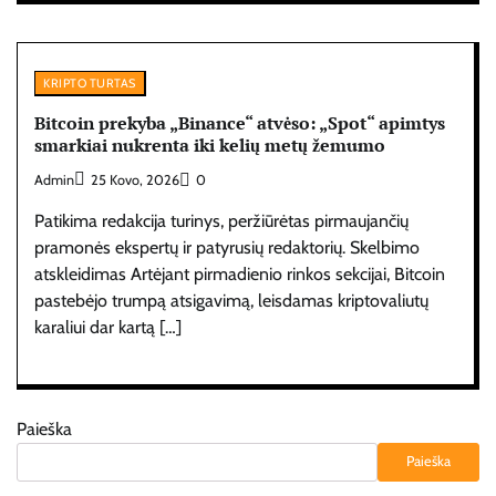
KRIPTO TURTAS
Bitcoin prekyba „Binance“ atvėso: „Spot“ apimtys
smarkiai nukrenta iki kelių metų žemumo
Admin
25 Kovo, 2026
0
Patikima redakcija turinys, peržiūrėtas pirmaujančių
pramonės ekspertų ir patyrusių redaktorių. Skelbimo
atskleidimas Artėjant pirmadienio rinkos sekcijai, Bitcoin
pastebėjo trumpą atsigavimą, leisdamas kriptovaliutų
karaliui dar kartą […]
Paieška
Paieška