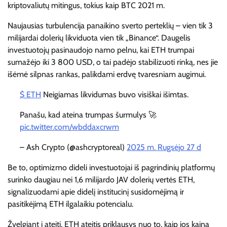
kriptovaliutų mitingus, tokius kaip BTC 2021 m.
Naujausias turbulencija panaikino sverto perteklių – vien tik 3
milijardai dolerių likviduota vien tik „Binance“. Daugelis
investuotojų pasinaudojo namo pelnu, kai ETH trumpai
sumažėjo iki 3 800 USD, o tai padėjo stabilizuoti rinką, nes jie
išėmė silpnas rankas, palikdami erdvę tvaresniam augimui.
$ ETH
Neigiamas likvidumas buvo visiškai išimtas.
Panašu, kad ateina trumpas šurmulys 🚀
pic.twitter.com/wbddaxcrwm
– Ash Crypto (@ashcryptoreal)
2025 m. Rugsėjo 27 d
Be to, optimizmo dideli investuotojai iš pagrindinių platformų
surinko daugiau nei 1,6 milijardo JAV dolerių vertės ETH,
signalizuodami apie didelį institucinį susidomėjimą ir
pasitikėjimą ETH ilgalaikiu potencialu.
Žvelgiant į ateitį, ETH ateitis priklausys nuo to, kaip jos kaina