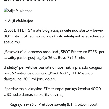
Iki
Arijit Mukherjee
„Spot ETH ETFS“ matė blogiausią savaitę nuo starto – beveik
800 mln. USD sumažėjo, nes kriptovaliutų rinkos susidūrė su
spaudimu.
„Sosovalue“ duomenys rodo, kad „SPOT Ethereum ETFS“ per
savaitę, pasibaigusį rugsėjo 26 d., Buvo 795,6 mln.
„Fidelity“ penketukas paskatino nuosmukį ir prarado daugiau
nei 362 milijonus dolerių, o „BlackRock“ „ETHA“ išleido
daugiau nei 200 milijonų dolerių.
Išpardavimą suaktyvino ETH trumpai paniręs žemiau 4000
USD, sukeldamas sunkų likvidavimą.
Rugsėjo 22–26 d. Prekybos savaitę (ET) („Bitcoin Spot