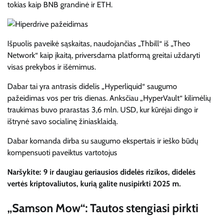
tokias kaip BNB grandinė ir ETH.
Išpuolis paveikė sąskaitas, naudojančias „Thbill“ iš „Theo
Network“ kaip įkaitą, priversdama platformą greitai uždaryti
visas prekybos ir išėmimus.
Dabar tai yra antrasis didelis „Hyperliquid“ saugumo
pažeidimas vos per tris dienas. Anksčiau „HyperVault“ kilimėlių
traukimas buvo prarastas 3,6 mln. USD, kur kūrėjai dingo ir
ištrynė savo socialinę žiniasklaidą.
Dabar komanda dirba su saugumo ekspertais ir ieško būdų
kompensuoti paveiktus vartotojus
Naršykite: 9 ir daugiau geriausios didelės rizikos, didelės
vertės kriptovaliutos, kurią galite nusipirkti 2025 m.
„Samson Mow“: Tautos stengiasi pirkti