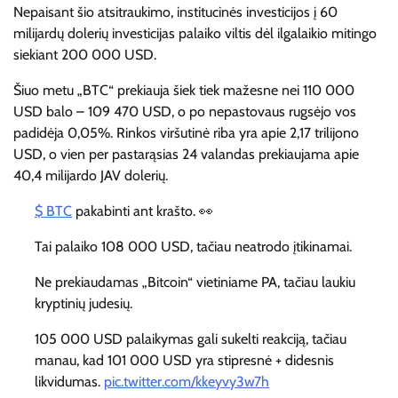
Nepaisant šio atsitraukimo, institucinės investicijos į 60
milijardų dolerių investicijas palaiko viltis dėl ilgalaikio mitingo
siekiant 200 000 USD.
Šiuo metu „BTC“ prekiauja šiek tiek mažesne nei 110 000
USD balo – 109 470 USD, o po nepastovaus rugsėjo vos
padidėja 0,05%. Rinkos viršutinė riba yra apie 2,17 trilijono
USD, o vien per pastarąsias 24 valandas prekiaujama apie
40,4 milijardo JAV dolerių.
$ BTC
pakabinti ant krašto. 👀
Tai palaiko 108 000 USD, tačiau neatrodo įtikinamai.
Ne prekiaudamas „Bitcoin“ vietiniame PA, tačiau laukiu
kryptinių judesių.
105 000 USD palaikymas gali sukelti reakciją, tačiau
manau, kad 101 000 USD yra stipresnė + didesnis
likvidumas.
pic.twitter.com/kkeyvy3w7h