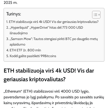
2025 m.
Turinys:
ETH stabilizuoja virš 4k USD! Vis dar geriausias kriptovaliutas?
„Hyperliquid“ „HyperDrive“ hitas dėl 773 000 USD
išnaudojimo
„Samson Mow“: Tautos stengiasi pirkti BTC po daugelio metų
aplaidumo
ETH ETF žr. 800 mln
Kodėl galite pasitikėti 99Bitcoins
ETH stabilizuoja virš 4k USD! Vis dar
geriausias kriptovaliutas?
„Ethereum“ (ETH) stabilizavosi virš 4000 USD lygio,
paversdamas jo lygį palaikymu. Po savaitės po savaitės sunkių
kainų svyravimų, išpardavimų ir priverstinių likvidacijų jis