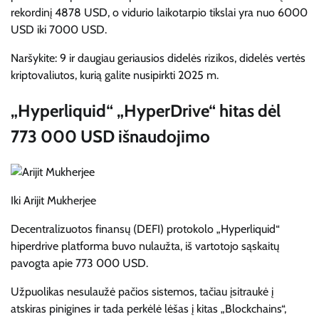
rekordinį 4878 USD, o vidurio laikotarpio tikslai yra nuo 6000
USD iki 7000 USD.
Naršykite: 9 ir daugiau geriausios didelės rizikos, didelės vertės
kriptovaliutos, kurią galite nusipirkti 2025 m.
„Hyperliquid“ „HyperDrive“ hitas dėl
773 000 USD išnaudojimo
Iki
Arijit Mukherjee
Decentralizuotos finansų (DEFI) protokolo „Hyperliquid“
hiperdrive platforma buvo nulaužta, iš vartotojo sąskaitų
pavogta apie 773 000 USD.
Užpuolikas nesulaužė pačios sistemos, tačiau įsitraukė į
atskiras pinigines ir tada perkėlė lėšas į kitas „Blockchains“,