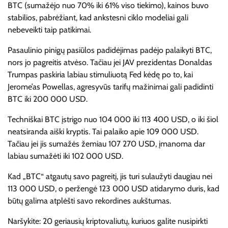
BTC (sumažėjo nuo 70% iki 61% viso tiekimo), kainos buvo
stabilios, pabrėžiant, kad ankstesni ciklo modeliai gali
nebeveikti taip patikimai.
Pasaulinio pinigų pasiūlos padidėjimas padėjo palaikyti BTC,
nors jo pagreitis atvėso. Tačiau jei JAV prezidentas Donaldas
Trumpas paskiria labiau stimuliuotą Fed kėdę po to, kai
Jerome’as Powellas, agresyvūs tarifų mažinimai gali padidinti
BTC iki 200 000 USD.
Techniškai BTC įstrigo nuo 104 000 iki 113 400 USD, o iki šiol
neatsiranda aiški kryptis. Tai palaiko apie 109 000 USD.
Tačiau jei jis sumažės žemiau 107 270 USD, įmanoma dar
labiau sumažėti iki 102 000 USD.
Kad „BTC“ atgautų savo pagreitį, jis turi sulaužyti daugiau nei
113 000 USD, o peržengė 123 000 USD atidarymo duris, kad
būtų galima atplėšti savo rekordines aukštumas.
Naršykite: 20 geriausių kriptovaliutų, kuriuos galite nusipirkti