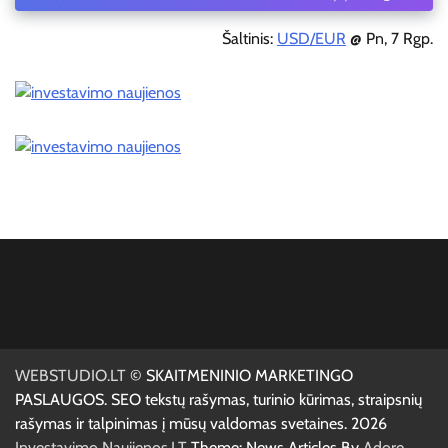
Šaltinis:
USD/EUR
@ Pn, 7 Rgp.
WEBSTUDIO.LT
© SKAITMENINIO MARKETINGO
PASLAUGOS. SEO tekstų rašymas, turinio kūrimas, straipsnių
rašymas ir talpinimas į mūsų valdomas svetaines. 2026
Investavimo Naujienos.LT
Theme: News Articles By
Adore