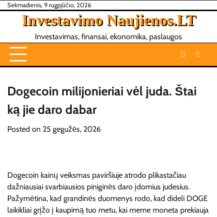
Skip
Sekmadienis, 9 rugpjūčio, 2026
Investavimo Naujienos.LT
to
content
Investavimas, finansai, ekonomika, paslaugos
Dogecoin milijonieriai vėl juda. Štai
ką jie daro dabar
Posted on
25 gegužės, 2026
Dogecoin kainų veiksmas
paviršiuje atrodo plikas
tačiau
dažniausiai svarbiausios piniginės daro įdomius judesius.
Pažymėtina, kad grandinės duomenys rodo, kad dideli DOGE
laikikliai grįžo į kaupimą tuo metu, kai meme moneta prekiauja