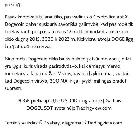
poziciją.
Pasak kriptovaliutų analitiko, pasivadinusio Cryptollica ant X,
Dogecoin dabar susiduria
savotiška galimybė, kad
pasirodė tik
keletas
kartų per pastaruosius 12 metų, nurodant ankstesnio
ciklo dugną 2015, 2020 ir 2022 m. Kiekvienu atveju DOGE ilgą
laiką atrodė neaktyvus.
Šiuo metu Dogecoin ciklo balas nukrito į atkūrimo zoną, o tai
yra lygis, kuris visada pasirodydavo, kai dėmesys memo
monetai yra labai mažas. Viskas, kas turi įvykti dabar, yra tai,
kad Dogecoin viršytų 200 MA, ir gali įvykti mitingas
pradėti
suprasti.
DOGE prekiauja 0,10 USD 1D diagramoje | Šaltinis:
DOGEUSDT svetainėje Tradingview.com
Teminis vaizdas iš Pixabay, diagrama iš Tradingview.com