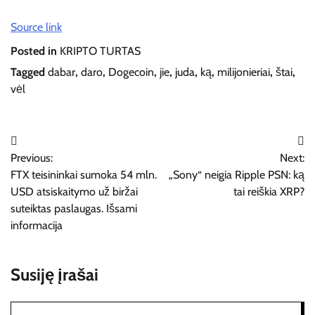
Source link
Posted in
KRIPTO TURTAS
Tagged
dabar
,
daro
,
Dogecoin
,
jie
,
juda
,
ką
,
milijonieriai
,
štai
,
vėl
Navigacija
Previous:
Next:
tarp
FTX teisininkai sumoka 54 mln.
„Sony“ neigia Ripple PSN: ką
įrašų
USD atsiskaitymo už biržai
tai reiškia XRP?
suteiktas paslaugas. Išsami
informacija
Susiję įrašai