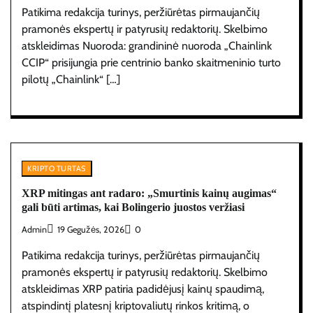
Patikima redakcija turinys, peržiūrėtas pirmaujančių
pramonės ekspertų ir patyrusių redaktorių. Skelbimo
atskleidimas Nuoroda: grandininė nuoroda „Chainlink
CCIP“ prisijungia prie centrinio banko skaitmeninio turto
pilotų „Chainlink“ […]
KRIPTO TURTAS
XRP mitingas ant radaro: „Smurtinis kainų augimas“
gali būti artimas, kai Bolingerio juostos veržiasi
Admin
19 Gegužės, 2026
0
Patikima redakcija turinys, peržiūrėtas pirmaujančių
pramonės ekspertų ir patyrusių redaktorių. Skelbimo
atskleidimas XRP patiria padidėjusį kainų spaudimą,
atspindintį platesnį kriptovaliutų rinkos kritimą, o