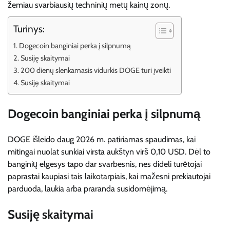
žemiau svarbiausių techninių metų kainų zonų.
Turinys:
Dogecoin banginiai perka į silpnumą
Susiję skaitymai
200 dienų slenkamasis vidurkis DOGE turi įveikti
Susiję skaitymai
Dogecoin banginiai perka į silpnumą
DOGE
išleido daug
2026 m. patiriamas spaudimas, kai
mitingai nuolat sunkiai virsta
aukštyn virš 0,10 USD.
Dėl to
banginių elgesys tapo dar svarbesnis, nes dideli turėtojai
paprastai kaupiasi tais laikotarpiais, kai mažesni prekiautojai
parduoda, laukia arba praranda susidomėjimą.
Susiję skaitymai