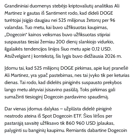
Grandininiai duomenys
stebėjo kriptovaliutų analitikas
Ali
Martinez ir gautas iš Santiment rodo, kad dideli DOGE
turėtojai įsigijo daugiau nei 525 milijonus žetonų per 96
valandas. Tuo metu, kai buvo užfiksuotas kaupimas,
„Dogecoin“ kainos veiksmas buvo užfiksuotas stipriai
suspaustas tiesiai žemiau 200 dienų slankiojo vidurkio,
ilgalaikės tendencijos linijos šiuo metu apie 0,12 USD.
Atsižvelgiant į kontekstą, šis lygis buvo didžiausia 2026 m.
Įdomu tai, kad 525 milijonų DOGE pirkimas, apie kurį pranešė
Ali Martinez, yra ypač pastebimas, nes tai įvyko tik per keturias
dienas. Tai rodo, kad didelės piniginės suspausto prekybos
lango metu aktyviai įsisavino pasiūlą. Toks pirkimas gali
sumažinti tiesioginį Dogecoin pardavimo spaudimą.
Dar vienas įdomus dalykas – užplūsta didelė piniginė
neatrodo
ateina iš Spot Dogecoin ETF. Šios lėšos per
pastarąją savaitę užfiksavo tik 860 960 USD įplaukas,
palyginti su banginių kaupimu. Remiantis dabartine Dogecoin