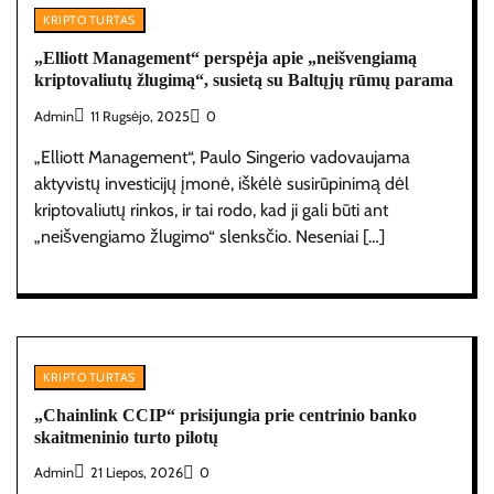
KRIPTO TURTAS
„Elliott Management“ perspėja apie „neišvengiamą
kriptovaliutų žlugimą“, susietą su Baltųjų rūmų parama
Admin
11 Rugsėjo, 2025
0
„Elliott Management“, Paulo Singerio vadovaujama
aktyvistų investicijų įmonė, iškėlė susirūpinimą dėl
kriptovaliutų rinkos, ir tai rodo, kad ji gali būti ant
„neišvengiamo žlugimo“ slenksčio. Neseniai […]
KRIPTO TURTAS
„Chainlink CCIP“ prisijungia prie centrinio banko
skaitmeninio turto pilotų
Admin
21 Liepos, 2026
0