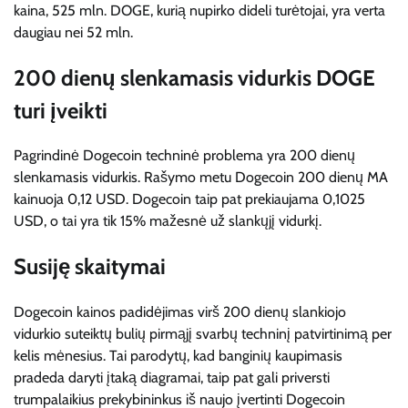
kaina, 525 mln. DOGE, kurią nupirko dideli turėtojai, yra verta
daugiau nei 52 mln.
200 dienų slenkamasis vidurkis DOGE
turi įveikti
Pagrindinė Dogecoin techninė problema yra 200 dienų
slenkamasis vidurkis. Rašymo metu Dogecoin 200 dienų
MA
kainuoja 0,12 USD.
Dogecoin taip pat prekiaujama 0,1025
USD, o tai yra tik 15% mažesnė už slankųjį vidurkį.
Susiję skaitymai
Dogecoin kainos padidėjimas virš 200 dienų slankiojo
vidurkio suteiktų bulių pirmąjį svarbų techninį patvirtinimą per
kelis mėnesius. Tai parodytų, kad banginių kaupimasis
pradeda daryti įtaką diagramai, taip pat gali priversti
trumpalaikius prekybininkus iš naujo įvertinti Dogecoin