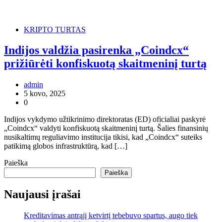
KRIPTO TURTAS
Indijos valdžia pasirenka „Coindcx“
prižiūrėti konfiskuotą skaitmeninį turtą
admin
5 kovo, 2025
0
Indijos vykdymo užtikrinimo direktoratas (ED) oficialiai paskyrė
„Coindcx“ valdyti konfiskuotą skaitmeninį turtą. Šalies finansinių
nusikaltimų reguliavimo institucija tikisi, kad „Coindcx“ suteiks
patikimą globos infrastruktūrą, kad […]
Paieška
Paieška
Naujausi įrašai
Kreditavimas antrąjį ketvirtį tebebuvo spartus, augo tiek