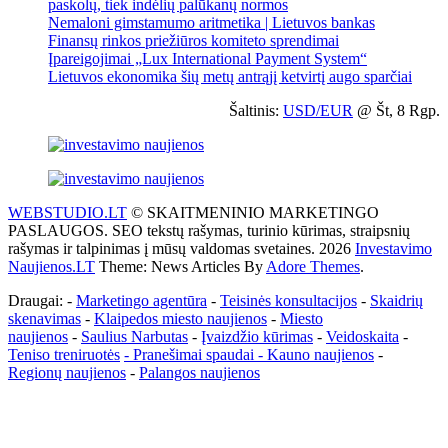
paskolų, tiek indėlių palūkanų normos
Nemaloni gimstamumo aritmetika | Lietuvos bankas
Finansų rinkos priežiūros komiteto sprendimai
Įpareigojimai „Lux International Payment System“
Lietuvos ekonomika šių metų antrąjį ketvirtį augo sparčiai
Šaltinis:
USD/EUR
@ Št, 8 Rgp.
WEBSTUDIO.LT
© SKAITMENINIO MARKETINGO
PASLAUGOS. SEO tekstų rašymas, turinio kūrimas, straipsnių
rašymas ir talpinimas į mūsų valdomas svetaines. 2026
Investavimo
Naujienos.LT
Theme: News Articles By
Adore Themes
.
Draugai: -
Marketingo agentūra
-
Teisinės konsultacijos
-
Skaidrių
skenavimas
-
Klaipedos miesto naujienos
-
Miesto
naujienos
-
Saulius Narbutas
-
Įvaizdžio kūrimas
-
Veidoskaita
-
Teniso treniruotės
- Pranešimai spaudai -
Kauno naujienos
-
Regionų naujienos
-
Palangos naujienos