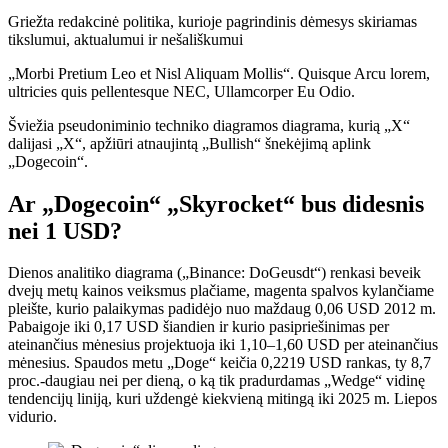
Griežta redakcinė politika, kurioje pagrindinis dėmesys skiriamas
tikslumui, aktualumui ir nešališkumui
„Morbi Pretium Leo et Nisl Aliquam Mollis“. Quisque Arcu lorem,
ultricies quis pellentesque NEC, Ullamcorper Eu Odio.
Šviežia pseudoniminio techniko diagramos diagrama, kurią „X“
dalijasi „X“, apžiūri atnaujintą „Bullish“ šnekėjimą aplink
„Dogecoin“.
Ar „Dogecoin“ „Skyrocket“ bus didesnis
nei 1 USD?
Dienos analitiko diagrama („Binance: DoGeusdt“) renkasi beveik
dvejų metų kainos veiksmus plačiame, magenta spalvos kylančiame
pleište, kurio palaikymas padidėjo nuo maždaug 0,06 USD 2012 m.
Pabaigoje iki 0,17 USD šiandien ir kurio pasipriešinimas per
ateinančius mėnesius projektuoja iki 1,10–1,60 USD per ateinančius
mėnesius. Spaudos metu „Doge“ keičia 0,2219 USD rankas, ty 8,7
proc.-daugiau nei per dieną, o ką tik pradurdamas „Wedge“ vidinę
tendencijų liniją, kuri uždengė kiekvieną mitingą iki 2025 m. Liepos
vidurio.