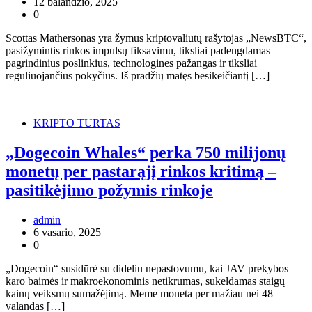
12 balandžio, 2025
0
Scottas Mathersonas yra žymus kriptovaliutų rašytojas „NewsBTC“,
pasižymintis rinkos impulsų fiksavimu, tiksliai padengdamas
pagrindinius poslinkius, technologines pažangas ir tiksliai
reguliuojančius pokyčius. Iš pradžių matęs besikeičiantį […]
KRIPTO TURTAS
„Dogecoin Whales“ perka 750 milijonų
monetų per pastarąjį rinkos kritimą –
pasitikėjimo požymis rinkoje
admin
6 vasario, 2025
0
„Dogecoin“ susidūrė su dideliu nepastovumu, kai JAV prekybos
karo baimės ir makroekonominis netikrumas, sukeldamas staigų
kainų veiksmų sumažėjimą. Meme moneta per mažiau nei 48
valandas […]