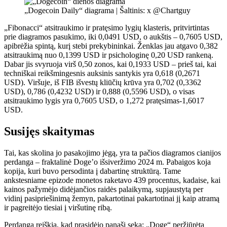
„Dogecoin Daily“ diagrama | Šaltinis: x @Chartguy
„Fibonacci“ atsitraukimo ir pratęsimo lygių klasteris, pritvirtintas
prie diagramos pasukimo, iki 0,0491 USD, o aukštis – 0,7605 USD,
apibrėžia spintą, kurį stebi prekybininkai. Ženklas jau atgavo 0,382
atsitraukimą nuo 0,1399 USD ir psichologinę 0,20 USD rankeną.
Dabar jis svyruoja virš 0,50 zonos, kai 0,1933 USD – prieš tai, kai
techniškai reikšmingesnis auksinis santykis yra 0,618 (0,2671
USD). Viršuje, iš FIB išvestų kliūčių krūva yra 0,702 (0,3362
USD), 0,786 (0,4232 USD) ir 0,888 (0,5596 USD), o visas
atsitraukimo lygis yra 0,7605 USD, o 1,272 pratęsimas-1,6017
USD.
Susijęs skaitymas
Tai, kas skolina jo pasakojimo jėgą, yra ta pačios diagramos cianijos
perdanga – fraktalinė Doge’o išsiveržimo 2024 m. Pabaigos koja
kopija, kuri buvo persodinta į dabartinę struktūrą. Tame
ankstesniame epizode monetos raketavo 439 procentus, kadaise, kai
kainos pažymėjo didėjančios raidės palaikymą, supjaustytą per
vidinį pasipriešinimą žemyn, pakartotinai pakartotinai jį kaip atramą
ir pagreitėjo tiesiai į viršutinę ribą.
Perdanga reiškia, kad prasidėjo panaši seka: „Doge“ peržiūrėta