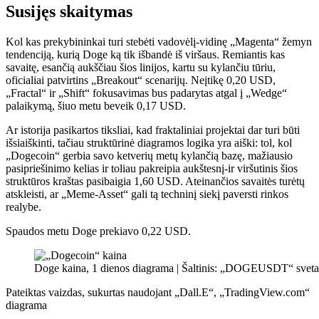
Susijęs skaitymas
Kol kas prekybininkai turi stebėti vadovėlį-vidinę „Magenta“ žemyn
tendenciją, kurią Doge ką tik išbandė iš viršaus. Remiantis kas
savaitę, esančią aukščiau šios linijos, kartu su kylančiu tūriu,
oficialiai patvirtins „Breakout“ scenarijų. Neįtikę 0,20 USD,
„Fractal“ ir „Shift“ fokusavimas bus padarytas atgal į „Wedge“
palaikymą, šiuo metu beveik 0,17 USD.
Ar istorija pasikartos tiksliai, kad fraktaliniai projektai dar turi būti
išsiaiškinti, tačiau struktūrinė diagramos logika yra aiški: tol, kol
„Dogecoin“ gerbia savo ketverių metų kylančią bazę, mažiausio
pasipriešinimo kelias ir toliau pakreipia aukštesnį-ir viršutinis šios
struktūros kraštas pasibaigia 1,60 USD. Ateinančios savaitės turėtų
atskleisti, ar „Meme-Asset“ gali tą techninį siekį paversti rinkos
realybe.
Spaudos metu Doge prekiavo 0,22 USD.
Doge kaina, 1 dienos diagrama | Šaltinis: „DOGEUSDT“ sveta
Pateiktas vaizdas, sukurtas naudojant „Dall.E“, „TradingView.com“
diagrama