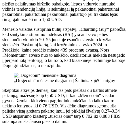
pleišto palaikymas birželio pabaigoje, liepos viduryje nutraukė
vidinės tendencijų liniją, ir sėkmingai ją pakartotinai pakartotinai
pakartotinai pakartotinai pakartotinai pakartojo-jei fraktalas tęsis
rimą, gali pradėti nuo 1,60 USD.
Mėnesio vaizdas sustiprina bulių atspalvį. „Chartting Guy“ pabrėžia,
kad santykinis stiprumo indeksas (RSI) yra ant savo paties
slenkančio vidurkio 50–55 juostoje esančio skersinio kryžiaus
slenksčio. Paskutinį kartą, kai kryžminimas įvyko 2024 m.
Pradžioje, kaina pradėjo minėtą 439 procentų avansą. Nors
„Momentum“ atvėso nuo to aukščio, osciliatorius niekada nesugedo
į perparduotą teritoriją, o tai rodo, kad klasikinėje techninėje kalboje
Doge grindžiamas, o ne užpildo.
„Dogecoin“ mėnesinė diagrama | Šaltinis: x @Chartguy
Skeptikai atkreips dėmesį, kad tas pats pleištas du kartus atmetė
pažangą, mažesnę kaip 0,50 USD, ir kad „Memecoin“ vis dar
gyvena žemiau kiekvieno pagrindinio aukščiausio laiko kadro
tiekimo lentynos iki 0,76 USD. Vis dėlto diagramos geometrija
palieka vietą greitam pakartojimui, jei pirkėjai išvalytų 0,27–0,34
USD atsparumo klasterį: „tuščias oras“ tarp 0,702 iki 0,888 FIBS
sutampa su stačiausia pleišto dalimi.