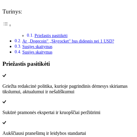
Turinys:
Priežastis pasitikėti
Ar „Dogecoin“ „Skyrocket“ bus didesnis nei 1 USD?
Susijęs skaitymas
Susijęs skaitymas
Priežastis pasitikėti
Griežta redakcinė politika, kurioje pagrindinis dėmesys skiriamas
tikslumui, aktualumui ir nešališkumui
Sukūrė pramonės ekspertai ir kruopščiai peržiūrimi
Aukščiausi pranešimų ir leidybos standartai