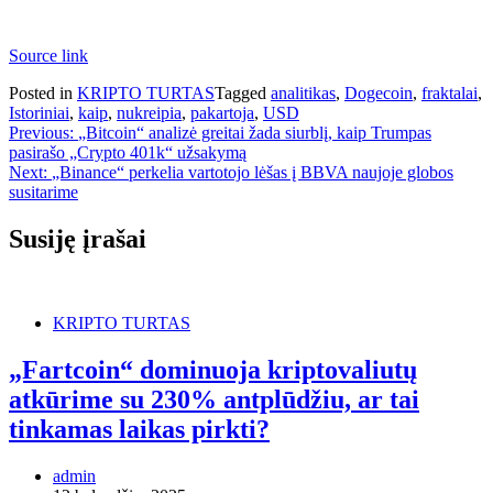
Source link
Posted in
KRIPTO TURTAS
Tagged
analitikas
,
Dogecoin
,
fraktalai
,
Istoriniai
,
kaip
,
nukreipia
,
pakartoja
,
USD
Navigacija
Previous:
„Bitcoin“ analizė greitai žada siurblį, kaip Trumpas
pasirašo „Crypto 401k“ užsakymą
tarp
Next:
„Binance“ perkelia vartotojo lėšas į BBVA naujoje globos
įrašų
susitarime
Susiję įrašai
KRIPTO TURTAS
„Fartcoin“ dominuoja kriptovaliutų
atkūrime su 230% antplūdžiu, ar tai
tinkamas laikas pirkti?
admin