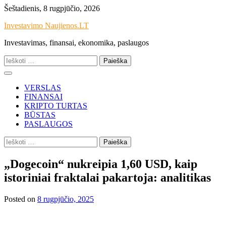
Skip
Šeštadienis, 8 rugpjūčio, 2026
to
Investavimo Naujienos.LT
content
Investavimas, finansai, ekonomika, paslaugos
Ieškoti:
VERSLAS
FINANSAI
KRIPTO TURTAS
BŪSTAS
PASLAUGOS
Ieškoti:
„Dogecoin“ nukreipia 1,60 USD, kaip
istoriniai fraktalai pakartoja: analitikas
Posted on
8 rugpjūčio, 2025