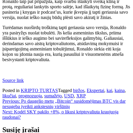
Ronaldo taip pat pripažįsta, kaip svarbu išlaikyti sveiką kūną ir
protą, reguliariai lankytis sporto salėje, kad išlaikytų fizinę formą. Jis
pasineria į knygas ir podcast’us, kurie įkvepia jį tapti geriausia savo
versija, nuolat ieško naujų būdų plėsti savo akiratį ir žinias.
Turėdamas nuoširdų troškimą tapti geriausia savo versija, Ronaldo
yra pasiryžęs nuolat tobulėti. Jis kelia asmeninius tikslus, priima
iššūkius ir ieško augimo bei savirefleksijos galimybių. Galiausiai,
derindamas savo aistrą kriptovaliutoms, atsidavimą mokymuisi ir
įsipareigojimą asmeniniam tobulėjimui, Ronaldo siekia eiti koja
kojon su įdomia nauja era, kurią pasauliui ir visuomenėms atneša
besivystanti kriptovaliuta.
Source link
Posted in
KRIPTO TURTAS
Tagged
biržos
,
Ekspertai
,
kai
,
kaina
,
likučiai
,
prognozuoja
,
sumažėjo
,
USD
,
XRP
Navigacija
Previous:
Po daugelio metų „Bitcoin“ susidomėjimas BTC vis dar
nesugeba įveikti ankstesnių viršūnių
tarp
Next:
Kodėl SKY pakilo +8%, o likusi kriptovaliuta kraujuoja
įrašų
raudonai?
Susiję įrašai