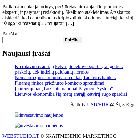
Patikima redakcija turinys, peržiūrėtas pirmaujančių pramonės
ekspertų ir patyrusių redaktorių. Skelbimo atskleidimas Ataskaitos
atskleidė, kad centralizuotas kriptovaliutų skolinimas trečiąjį ketvirtį
išaugo iki maždaug 25 milijardų […]
Paieška
Paieška
Naujausi įrašai
Kreditavimas antrąjį ketvirtį tebebuvo spartus, augo tiek
paskolų, tiek indėlių palūkanų normos
Nemaloni gimstamumo aritmetika | Lietuvos bankas
Finansų rinkos priežiūros komiteto sprendimai
Įpareigojimai „Lux International Payment System“
Lietuvos ekonomika šių metų antrąjį ketvirtį augo sparčiai
Šaltinis:
USD/EUR
@ Št, 8 Rgp.
WEBSTUDIO.LT
© SKAITMENINIO MARKETINGO