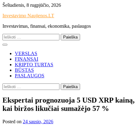
Skip
Šeštadienis, 8 rugpjūčio, 2026
to
Investavimo Naujienos.LT
content
Investavimas, finansai, ekonomika, paslaugos
Ieškoti:
VERSLAS
FINANSAI
KRIPTO TURTAS
BŪSTAS
PASLAUGOS
Ieškoti:
Ekspertai prognozuoja 5 USD XRP kainą,
kai biržos likučiai sumažėjo 57 %
Posted on
24 sausio, 2026