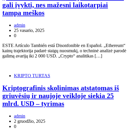
gali įvykti, nes mažesni laikotarpiai
tampa meškos
admin
25 vasario, 2025
0
ESTE Artículo También está Disonfonible en Español. „Ethereum“
kainų trajektorija padarė staigų nuosmukį, o techninė analizė parodė
galimą avariją iki 2 000 USD. „Crypto“ analitikas […]
KRIPTO TURTAS
Kriptografinis skolinimas atstatomas iš
griuvėsių ir naujoje veikloje siekia 25
mlrd. USD – tyrimas
admin
2 gruodžio, 2025
0