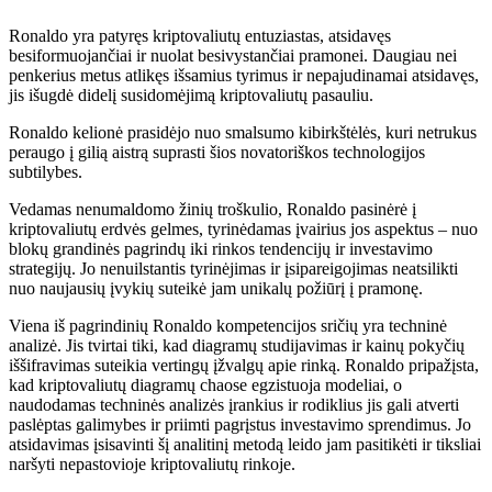
Ronaldo yra patyręs kriptovaliutų entuziastas, atsidavęs
besiformuojančiai ir nuolat besivystančiai pramonei. Daugiau nei
penkerius metus atlikęs išsamius tyrimus ir nepajudinamai atsidavęs,
jis išugdė didelį susidomėjimą kriptovaliutų pasauliu.
Ronaldo kelionė prasidėjo nuo smalsumo kibirkštėlės, kuri netrukus
peraugo į gilią aistrą suprasti šios novatoriškos technologijos
subtilybes.
Vedamas nenumaldomo žinių troškulio, Ronaldo pasinėrė į
kriptovaliutų erdvės gelmes, tyrinėdamas įvairius jos aspektus – nuo ​​
blokų grandinės pagrindų iki rinkos tendencijų ir investavimo
strategijų. Jo nenuilstantis tyrinėjimas ir įsipareigojimas neatsilikti
nuo naujausių įvykių suteikė jam unikalų požiūrį į pramonę.
Viena iš pagrindinių Ronaldo kompetencijos sričių yra techninė
analizė. Jis tvirtai tiki, kad diagramų studijavimas ir kainų pokyčių
iššifravimas suteikia vertingų įžvalgų apie rinką. Ronaldo pripažįsta,
kad kriptovaliutų diagramų chaose egzistuoja modeliai, o
naudodamas techninės analizės įrankius ir rodiklius jis gali atverti
paslėptas galimybes ir priimti pagrįstus investavimo sprendimus. Jo
atsidavimas įsisavinti šį analitinį metodą leido jam pasitikėti ir tiksliai
naršyti nepastovioje kriptovaliutų rinkoje.