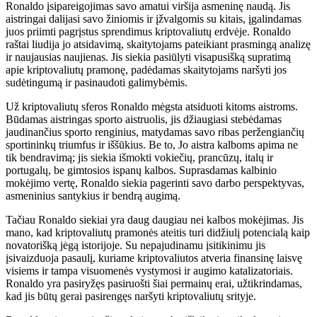
Ronaldo įsipareigojimas savo amatui viršija asmeninę naudą. Jis
aistringai dalijasi savo žiniomis ir įžvalgomis su kitais, įgalindamas
juos priimti pagrįstus sprendimus kriptovaliutų erdvėje. Ronaldo
raštai liudija jo atsidavimą, skaitytojams pateikiant prasmingą analizę
ir naujausias naujienas. Jis siekia pasiūlyti visapusišką supratimą
apie kriptovaliutų pramonę, padėdamas skaitytojams naršyti jos
sudėtingumą ir pasinaudoti galimybėmis.
Už kriptovaliutų sferos Ronaldo mėgsta atsiduoti kitoms aistroms.
Būdamas aistringas sporto aistruolis, jis džiaugiasi stebėdamas
jaudinančius sporto renginius, matydamas savo ribas peržengiančių
sportininkų triumfus ir iššūkius. Be to, Jo aistra kalboms apima ne
tik bendravimą; jis siekia išmokti vokiečių, prancūzų, italų ir
portugalų, be gimtosios ispanų kalbos. Suprasdamas kalbinio
mokėjimo vertę, Ronaldo siekia pagerinti savo darbo perspektyvas,
asmeninius santykius ir bendrą augimą.
Tačiau Ronaldo siekiai yra daug daugiau nei kalbos mokėjimas. Jis
mano, kad kriptovaliutų pramonės ateitis turi didžiulį potencialą kaip
novatorišką jėgą istorijoje. Su nepajudinamu įsitikinimu jis
įsivaizduoja pasaulį, kuriame kriptovaliutos atveria finansinę laisvę
visiems ir tampa visuomenės vystymosi ir augimo katalizatoriais.
Ronaldo yra pasiryžęs pasiruošti šiai permainų erai, užtikrindamas,
kad jis būtų gerai pasirengęs naršyti kriptovaliutų srityje.