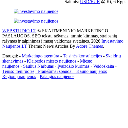
Šaltinis:
USD/EUR
@ Kt, 6 Rgp.
WEBSTUDIO.LT
© SKAITMENINIO MARKETINGO
PASLAUGOS. SEO tekstų rašymas, turinio kūrimas, straipsnių
rašymas ir talpinimas į mūsų valdomas svetaines. 2026
Investavimo
Naujienos.LT
Theme: News Articles By
Adore Themes
.
Draugai: -
Marketingo agentūra
-
Teisinės konsultacijos
-
Skaidrių
skenavimas
-
Klaipedos miesto naujienos
-
Miesto
naujienos
-
Saulius Narbutas
-
Įvaizdžio kūrimas
-
Veidoskaita
-
Teniso treniruotės
- Pranešimai spaudai -
Kauno naujienos
-
Regionų naujienos
-
Palangos naujienos