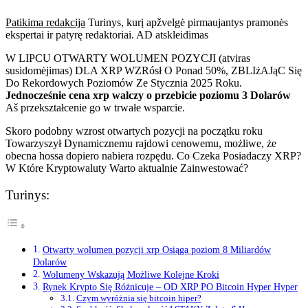
Patikima redakcija
Turinys, kurį apžvelgė pirmaujantys pramonės
ekspertai ir patyrę redaktoriai. AD atskleidimas
W LIPCU OTWARTY WOLUMEN POZYCJI (atviras
susidomėjimas) DLA XRP WZRósł O Ponad 50%, ZBLIżAJąC Się
Do Rekordowych Poziomów Ze Stycznia 2025 Roku.
Jednocześnie cena xrp walczy o przebicie poziomu 3 Dolarów
Aš przekształcenie go w trwałe wsparcie.
Skoro podobny wzrost otwartych pozycji na początku roku
Towarzyszył Dynamicznemu rajdowi cenowemu, możliwe, że
obecna hossa dopiero nabiera rozpędu. Co Czeka Posiadaczy XRP?
W Które Kryptowaluty Warto aktualnie Zainwestować?
Turinys:
Otwarty wolumen pozycji xrp Osiąga poziom 8 Miliardów
Dolarów
Wolumeny Wskazują Możliwe Kolejne Kroki
Rynek Krypto Się Różnicuje – OD XRP PO Bitcoin Hyper Hyper
Czym wyróżnia się bitcoin hiper?