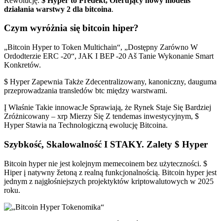
Rewolucję.
$ Hyper to Predekt, Oferujący nowy modelis
działania warstwy 2 dla bitcoina
.
Czym wyróżnia się bitcoin hiper?
„Bitcoin Hyper to Token Multichain“, „Dostępny Zarówno W
Ordodterzie ERC -20“, JAK I BEP -20 Aš Tanie Wykonanie Smart
Konkretów.
$ Hyper Zapewnia Także Zdecentralizowany, kanoniczny, dauguma
przeprowadzania transledów btc między warstwami.
Į Właśnie Takie innowacJe Sprawiają, że Rynek Staje Się Bardziej
Zróżnicowany – xrp Mierzy Się Z tendemas inwestycyjnym, $
Hyper Stawia na Technologiczną ewolucję Bitcoina.
Szybkość, Skalowalność I STAKY. Zalety $ Hyper
Bitcoin hyper nie jest kolejnym memecoinem bez użyteczności. $
Hiper į natywny žetoną z realną funkcjonalnością. Bitcoin hyper jest
jednym z najgłośniejszych projektyktów kriptowalutowych w 2025
roku.