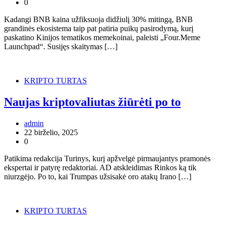
0
Kadangi BNB kaina užfiksuoja didžiulį 30% mitingą, BNB
grandinės ekosistema taip pat patiria puikų pasirodymą, kurį
paskatino Kinijos tematikos memekoinai, paleisti „Four.Meme
Launchpad“. Susijęs skaitymas […]
KRIPTO TURTAS
Naujas kriptovaliutas žiūrėti po to
admin
22 birželio, 2025
0
Patikima redakcija Turinys, kurį apžvelgė pirmaujantys pramonės
ekspertai ir patyrę redaktoriai. AD atskleidimas Rinkos ką tik
niurzgėjo. Po to, kai Trumpas užsisakė oro atakų Irano […]
KRIPTO TURTAS