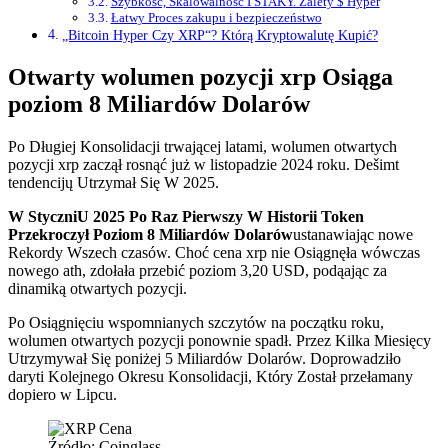
Szybkość, Skalowalność I STAKY. Zalety $ Hyper
Łatwy Proces zakupu i bezpieczeństwo
„Bitcoin Hyper Czy XRP“? Którą Kryptowalutę Kupić?
Otwarty wolumen pozycji xrp Osiąga
poziom 8 Miliardów Dolarów
Po Długiej Konsolidacji trwającej latami, wolumen otwartych
pozycji xrp zaczął rosnąć już w listopadzie 2024 roku. Dešimt
tendencijų Utrzymał Się W 2025.
W StyczniU 2025 Po Raz Pierwszy W Historii Token
Przekroczył Poziom 8 Miliardów Dolarów
ustanawiając nowe
Rekordy Wszech czasów. Choć cena xrp nie Osiągnęła wówczas
nowego ath, zdołała przebić poziom 3,20 USD, podąając za
dinamiką otwartych pozycji.
Po Osiągnięciu wspomnianych szczytów na początku roku,
wolumen otwartych pozycji ponownie spadł. Przez Kilka Miesięcy
Utrzymywał Się poniżej 5 Miliardów Dolarów. Doprowadziło
daryti Kolejnego Okresu Konsolidacji, Który Został przełamany
dopiero w Lipcu.
Źródło: Coinglass