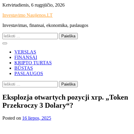
Skip
Ketvirtadienis, 6 rugpjūčio, 2026
to
Investavimo Naujienos.LT
content
Investavimas, finansai, ekonomika, paslaugos
Ieškoti:
VERSLAS
FINANSAI
KRIPTO TURTAS
BŪSTAS
PASLAUGOS
Ieškoti:
Eksplozja otwartych pozycji xrp. „Token
Przekroczy 3 Dolary“?
Posted on
16 liepos, 2025