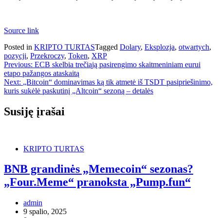
Source link
Posted in
KRIPTO TURTAS
Tagged
Dolary
,
Eksplozja
,
otwartych
,
pozycji
,
Przekroczy
,
Token
,
XRP
Navigacija
Previous:
ECB skelbia trečiąją pasirengimo skaitmeniniam eurui
etapo pažangos ataskaitą
tarp
Next:
„Bitcoin“ dominavimas ką tik atmetė iš TSDT pasipriešinimo,
įrašų
kuris sukėlė paskutinį „Altcoin“ sezoną – detalės
Susiję įrašai
KRIPTO TURTAS
BNB grandinės „Memecoin“ sezonas?
„Four.Meme“ pranoksta „Pump.fun“
admin
9 spalio, 2025