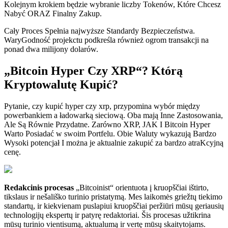
Kolejnym krokiem będzie wybranie liczby Tokenów, Które Chcesz
Nabyć ORAZ Finalny Zakup.
Cały Proces Spełnia najwyższe Standardy Bezpieczeństwa.
WaryGodność projekctu podkreśla również ogrom transakcji na
ponad dwa milijony dolarów.
„Bitcoin Hyper Czy XRP“? Którą
Kryptowalutę Kupić?
Pytanie, czy kupić hyper czy xrp, przypomina wybór między
powerbankiem a ładowarką sieciową. Oba mają Inne Zastosowania,
Ale Są Równie Przydatne. Zarówno XRP, JAK I Bitcoin Hyper
Warto Posiadać w swoim Portfelu. Obie Waluty wykazują Bardzo
Wysoki potencjał I można je aktualnie zakupić za bardzo atraKcyjną
cenę.
Redakcinis procesas
„Bitcoinist“ orientuota į kruopščiai ištirto,
tikslaus ir nešališko turinio pristatymą. Mes laikomės griežtų tiekimo
standartų, ir kiekvienam puslapiui kruopščiai peržiūri mūsų geriausių
technologijų ekspertų ir patyrę redaktoriai. Šis procesas užtikrina
mūsų turinio vientisumą, aktualumą ir vertę mūsų skaitytojams.