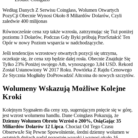
Według Danych Z Serwisu Coinglass, Wolumen Otwartych
PozyCji Obecnie Wynosi Około 8 Miliardów Dolarów, Czyli
zaledwie 400 milijonas
Równocześnie cena xrp także wzrosła, zatrzymując się Tuż poniżej
poziomu 3 Dolarów, Podczas Gdy Byki próbują PrzeSztałcić Ten
Opór w nowy Poziom wsparcia w nadchodzącyche.
Jeśli tendencijos wzrostowy otwartych pozycji się utrzyma,
oczekuje się, że cena xrp będzie dalej rosła. Obecnie Znajduje Się
Tylko 23% Poniżej swojego Ath, wynoszącego 3,84 USD. Rekord
Został Ustanowiony W 2017 Roku. Powtórka Z Rajdu Cenowego
Ze Stycznia Mogłłaby DoProwadzić Altcoina do nowych szczytów.
Wolumeny Wskazują Możliwe Kolejne
Kroki
Kolejnym Sygnałem dla ceny xrp, sugerującym pnięcie się w górę,
jest wzrost wolumenu handlu. Dane Coinglass Pokazują, że
Dzienny Wolumen Obrotu Wzrósł o 200%, OsiąGając 35
Miliardów Dolarów 12 Lipca
. Chociaż Od Tego Czasu
ObserwuJe Się Pewne Spowolnienie, średni dzienny wolumen w
ostatnich dniiach nadal pozostaje wysoki i wynosi około 16