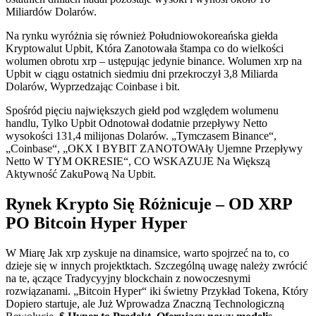
Miliardów Dolarów.
Na rynku wyróżnia się również Południowokoreańska giełda
Kryptowalut Upbit, Która Zanotowała štampa co do wielkości
wolumen obrotu xrp – ustępując jedynie binance. Wolumen xrp na
Upbit w ciągu ostatnich siedmiu dni przekroczył 3,8 Miliarda
Dolarów, Wyprzedzając Coinbase i bit.
Spośród pięciu największych giełd pod względem wolumenu
handlu, Tylko Upbit Odnotował dodatnie przepływy Netto
wysokości 131,4 milijonas Dolarów. „Tymczasem Binance“,
„Coinbase“, „OKX I BYBIT ZANOTOWAły Ujemne Przepływy
Netto W TYM OKRESIE“, CO WSKAZUJE Na Większą
Aktywność ZakuPową Na Upbit.
Rynek Krypto Się Różnicuje – OD XRP
PO Bitcoin Hyper Hyper
W Miarę Jak xrp zyskuje na dinamsice, warto spojrzeć na to, co
dzieje się w innych projektktach. Szczególną uwagę należy zwrócić
na te, ączące Tradycyyjny blockchain z nowoczesnymi
rozwiązanami. „Bitcoin Hyper“ iki świetny Przykład Tokena, Który
Dopiero startuje, ale Już Wprowadza Znaczną Technologiczną