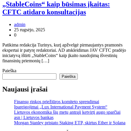
„StableCoins“ kaip būsimas įkaitas:
CFTC atidaro konsultacijas
admin
25 rugsėjo, 2025
0
Patikima redakcija Turinys, kurį apžvelgė pirmaujantys pramonės
ekspertai ir patyrę redaktoriai. AD atskleidimas JAV CFTC pradėjo
iniciatyvą ištirti „StableCoins“ kaip įkaito naudojimą išvestinių
finansinių priemonių […]
Paieška
Paieška
Naujausi įrašai
Finansų rinkos priežiūros komiteto sprendimai
Įpareigojimai „Lux International Payment System“
Lietuvos ekonomika šių metų antrąjį ketvirtį augo sparčiai
asn | Lietuvos bankas
Morgan Stanley pristato Staking ETP, skirtus Ether ir Solana