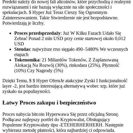
Predekt należy do nowej fali altcoinów, które przychodzą z realnymi
rozwiązanami i nie bazują wyłącznie na sile społeczności i
spekulacjach. $ Hyper Już Teraz Cieszy Się Ogromnym
Zainteresowaniem. Takie Stwierdzenie nie jest bezpodstawne.
Potwierdzają je liczby.
Proces przedsprzedaży
: Już W Kilku Fazach Udało Się
Zebrać Ponad 2 mln USD przy cenie startowej około 0,012
USD
Stendas
: najwyższe rrso sięgało 490–5480% We wczesnych
etapach
Tokenomika
: 21 Miliardów Tokenów, Z Zaplanowaną
Alokacją Na Rozwój (30%), rinkodara (25%), Płynność
(10%) Czy Nagrody (5%)
Dzięki Temu, $ $ Hyper OferuJe atakcyjne Zyski I funkcjonalność
layer -2, jest bardzo interesującą alternatywą wobec xrp, które już
zyskało na populiayności.
Łatwy Proces zakupu i bezpieczeństwo
Proces nabycia bitcoin Hyperwawa Się przez oficjalną Stronę.
Podłącasz najlepszy portfel do Kryptowalut, Obsługujący
Populenne Kryptowaluty tipu -ETEHERHERHERH. Następnie
wybierasz metodę płatności, która najbardziej ci odpowiada.