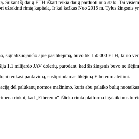
taką. Sukant šį daug ETH iškart reikia daug parduoti nuo stalo. Tai visi
ori užrakinti rimtą kapitalą. Ir kai kažkas
Nuo 2015 m. Tylus žingsnis yra 
, signalizuojančio apie pasitikėjimą, buvo tik 150 000 ETH, kurio ve
ija 1,1 milijardo JAV dolerių, parodant, kad šis žingsnis buvo ne išėjima
ėtojai renkasi pardavimą, sustiprindamas tikėjimą Ethereum ateitimi.
liaciją dėl palūkanų normos mažinimo, kuris abu palaiko bulių nuotaikas
imena rinkai, kad „Ethereum“ išlieka rimta platforma ilgalaikiams turė