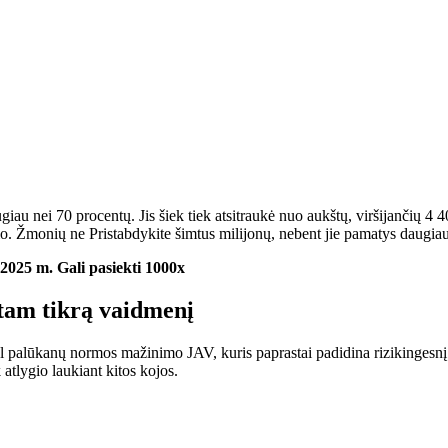
ugiau nei 70 procentų. Jis šiek tiek atsitraukė nuo aukštų, viršijančių 
orio. Žmonių
ne
Pristabdykite šimtus milijonų, nebent jie pamatys daugia
2025 m. Gali pasiekti 1000x
 tam tikrą vaidmenį
palūkanų normos mažinimo JAV, kuris paprastai padidina rizikingesnį tur
 atlygio laukiant kitos kojos.