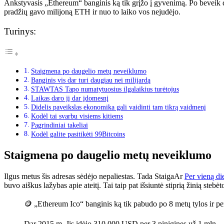
Ankstyvasis „Ethereum“ banginis ką tik grįžo į gyvenimą. Po beveik 
pradžių gavo milijoną ETH ir nuo to laiko vos nejudėjo.
Turinys:
Staigmena po daugelio metų neveiklumo
Banginis vis dar turi daugiau nei milijardą
STAWTAS Tapo numatytuosius ilgalaikius turėtojus
Laikas daro jį dar įdomesnį
Didelis paveikslas ekonomika gali vaidinti tam tikrą vaidmenį
Kodėl tai svarbu visiems kitiems
Pagrindiniai takeliai
Kodėl galite pasitikėti 99Bitcoins
Staigmena po daugelio metų neveiklumo
Ilgus metus šis adresas sėdėjo nepaliestas.
Tada
Staiga
Ar
Per vieną di
buvo aiškus lažybas apie ateitį. Tai taip pat išsiuntė stiprią žinią stebėt
🪙 „Ethereum Ico“ banginis ką tik pabudo po 8 metų tylos ir
Dar 2015 m. Jis įdėjo 310 000 USD per 3 pinigines už 1 mln.