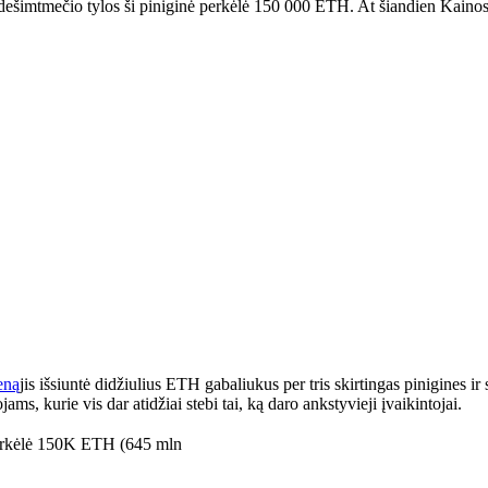
dešimtmečio tylos ši piniginė perkėlė 150 000 ETH. At
šiandien
Kainos,
eną
jis išsiuntė didžiulius ETH gabaliukus per tris skirtingas pinigines ir
ojams, kurie vis dar atidžiai stebi tai, ką daro ankstyvieji įvaikintojai.
 perkėlė 150K ETH (645 mln