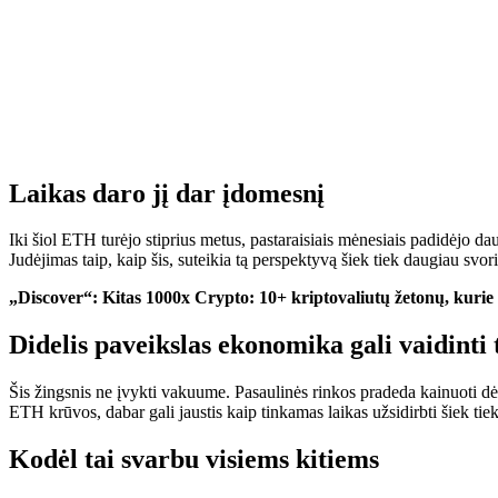
Laikas daro jį dar įdomesnį
Iki šiol ETH turėjo stiprius metus, pastaraisiais mėnesiais padidėjo da
Judėjimas taip, kaip šis, suteikia tą perspektyvą šiek tiek daugiau sv
„Discover“: Kitas 1000x Crypto: 10+ kriptovaliutų žetonų, kurie 
Didelis paveikslas ekonomika gali vaidinti
Šis žingsnis
ne
įvykti vakuume. Pasaulinės rinkos pradeda kainuoti dėl 
ETH krūvos, dabar gali jaustis kaip tinkamas laikas užsidirbti šiek tiek
Kodėl tai svarbu visiems kitiems