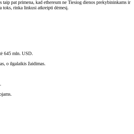
ems taip pat primena, kad ethereum
ne
Tiesiog dienos prekybininkams ir
toks, rinka linkusi atkreipti dėmesį.
rtė 645 mln. USD.
s, o ilgalaikis žaidimas.
.
tojams.