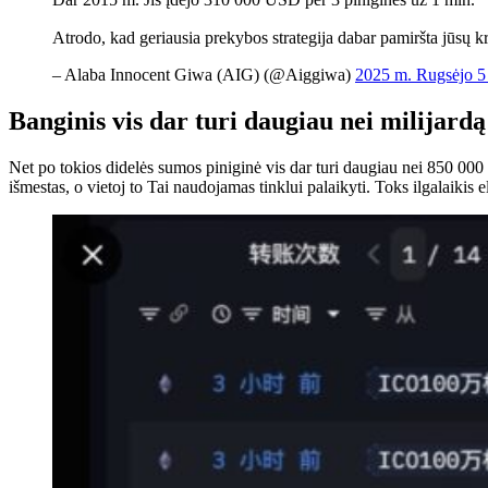
Atrodo, kad geriausia prekybos strategija dabar pamiršta jūsų 
– Alaba Innocent Giwa (AIG) (@Aiggiwa)
2025 m. Rugsėjo 5
Banginis vis dar turi daugiau nei milijardą
Net po tokios didelės sumos piniginė vis dar turi daugiau nei 850 0
išmestas, o vietoj to
Tai
naudojamas tinklui palaikyti. Toks ilgalaikis elg