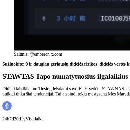
Šaltinis: @embercn x.com
Sužinokite: 9 ir daugiau geriausių didelės rizikos, didelės vertės 
STAWTAS Tapo numatytuosius ilgalaikius 
Didieji laikikliai
ne
Tiesiog leisdami savo ETH sėdėti. STAWNAS tapo pa
puikiai tinka šiai tendencijai. Tai atspindi tokią mąstyseną
Mes
Matydam
24h
7d
30d
1y
Visą laiką