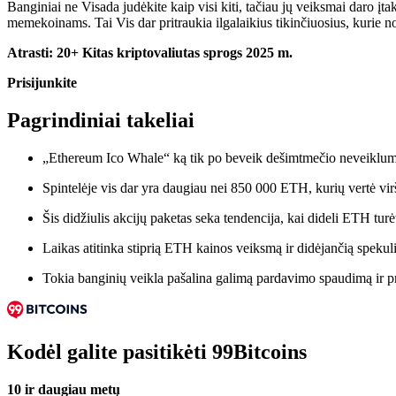
Banginiai
ne
Visada judėkite kaip visi kiti, tačiau jų veiksmai daro į
memekoinams.
Tai
Vis dar pritraukia ilgalaikius tikinčiuosius, kurie n
Atrasti:
20+ Kitas kriptovaliutas sprogs 2025 m.
Prisijunkite
Pagrindiniai takeliai
„Ethereum Ico Whale“ ką tik po beveik dešimtmečio neveiklumo
Spintelėje vis dar yra daugiau nei 850 000 ETH, kurių vertė virš
Šis didžiulis akcijų paketas seka tendencija, kai dideli ETH tur
Laikas atitinka stiprią ETH kainos veiksmą ir didėjančią speku
Tokia banginių veikla pašalina galimą pardavimo spaudimą ir pr
Kodėl galite pasitikėti 99Bitcoins
10 ir daugiau metų