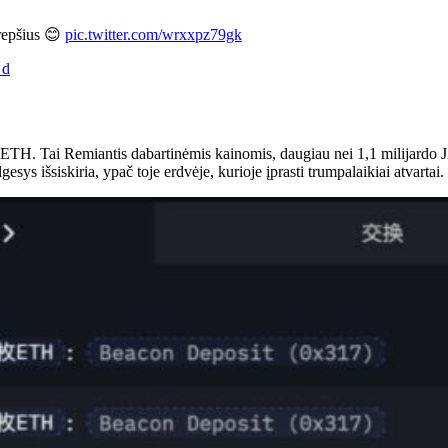
krepšius 😊
pic.twitter.com/wrxxpz79gk
 d
00 ETH.
Tai
Remiantis dabartinėmis kainomis, daugiau nei 1,1 milijardo 
esys išsiskiria, ypač toje erdvėje, kurioje įprasti trumpalaikiai atvartai.