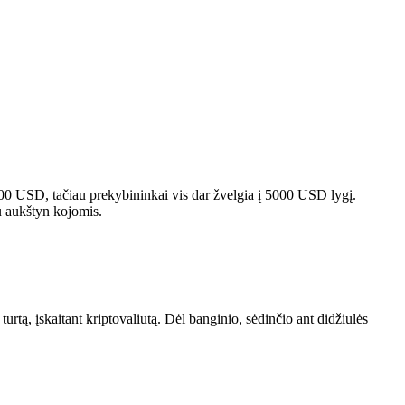
4 400 USD, tačiau prekybininkai vis dar žvelgia į 5000 USD lygį.
u aukštyn kojomis.
tą, įskaitant kriptovaliutą. Dėl banginio, sėdinčio ant didžiulės