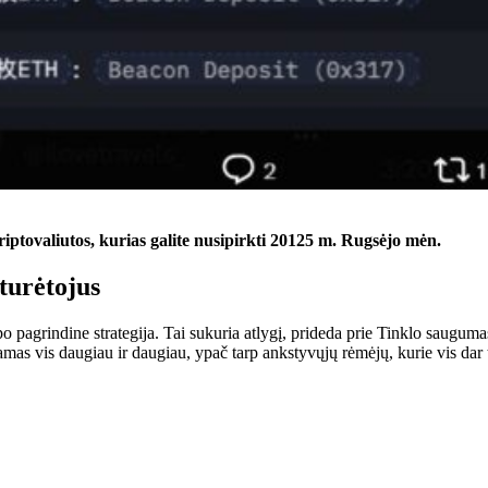
kriptovaliutos, kurias galite nusipirkti 20125 m. Rugsėjo mėn.
turėtojus
grindine strategija. Tai sukuria atlygį, prideda prie
Tinklo
saugumas 
as vis daugiau ir daugiau, ypač tarp ankstyvųjų rėmėjų, kurie vis dar 