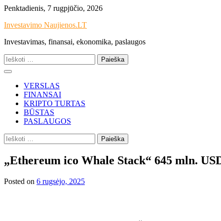
Skip
Penktadienis, 7 rugpjūčio, 2026
to
Investavimo Naujienos.LT
content
Investavimas, finansai, ekonomika, paslaugos
Ieškoti:
VERSLAS
FINANSAI
KRIPTO TURTAS
BŪSTAS
PASLAUGOS
Ieškoti:
„Ethereum ico Whale Stack“ 645 mln. USD
Posted on
6 rugsėjo, 2025