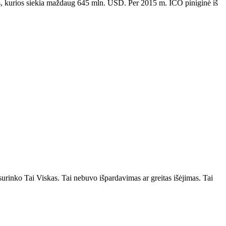
 kurios siekia maždaug 645 mln. USD. Per 2015 m. ICO piniginė iš
 surinko
Tai
Viskas.
Tai
nebuvo
išpardavimas ar greitas išėjimas. Tai