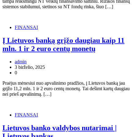
tampa reikšmingu NT veiklų finansavimo šaltiniu. Rizikos finansų
sistemos stabilumui, sietinos su NT fondų rinka, šiuo […]
FINANSAI
Į Lietuvos banką grįžo daugiau kaip 11
mln. 1 ir 2 euro centų monetų
admin
3 birželio, 2025
0
Praėjus mėnesiui nuo apvalinimo pradžios, į Lietuvos banką jau
grįžo 11,2 mln. 1 ir 2 euro centų monetų. Tai dešimt kartų daugiau
nei prieš apvalinimą. […]
FINANSAI
Lietuvos banko valdybos nutarimai |
Lietuvos bankas