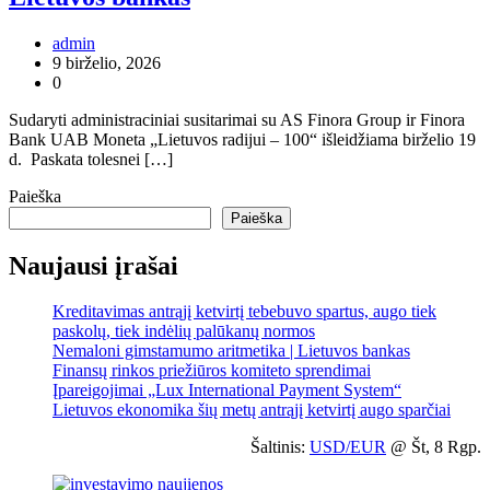
admin
9 birželio, 2026
0
Sudaryti administraciniai susitarimai su AS Finora Group ir Finora
Bank UAB Moneta „Lietuvos radijui – 100“ išleidžiama birželio 19
d. Paskata tolesnei […]
Paieška
Paieška
Naujausi įrašai
Kreditavimas antrąjį ketvirtį tebebuvo spartus, augo tiek
paskolų, tiek indėlių palūkanų normos
Nemaloni gimstamumo aritmetika | Lietuvos bankas
Finansų rinkos priežiūros komiteto sprendimai
Įpareigojimai „Lux International Payment System“
Lietuvos ekonomika šių metų antrąjį ketvirtį augo sparčiai
Šaltinis:
USD/EUR
@ Št, 8 Rgp.