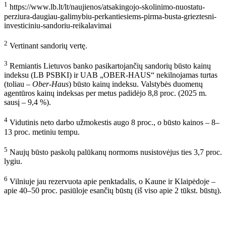
1
https://www.lb.lt/lt/naujienos/atsakingojo-skolinimo-nuostatu-
perziura-daugiau-galimybiu-perkantiesiems-pirma-busta-grieztesni-
investiciniu-sandoriu-reikalavimai
2
Vertinant sandorių vertę.
3
Remiantis Lietuvos banko pasikartojančių sandorių būsto kainų
indeksu (LB PSBKI) ir UAB „OBER-HAUS“ nekilnojamas turtas
(toliau –
Ober-Haus
) būsto kainų indeksu. Valstybės duomenų
agentūros kainų indeksas per metus padidėjo 8,8 proc. (2025 m.
sausį – 9,4 %).
4
Vidutinis neto darbo užmokestis augo 8 proc., o būsto kainos – 8–
13 proc. metiniu tempu.
5
Naujų būsto paskolų palūkanų normoms nusistovėjus ties 3,7 proc.
lygiu.
6
Vilniuje jau rezervuota apie penktadalis, o Kaune ir Klaipėdoje –
apie 40–50 proc. pasiūloje esančių būstų (iš viso apie 2 tūkst. būstų).