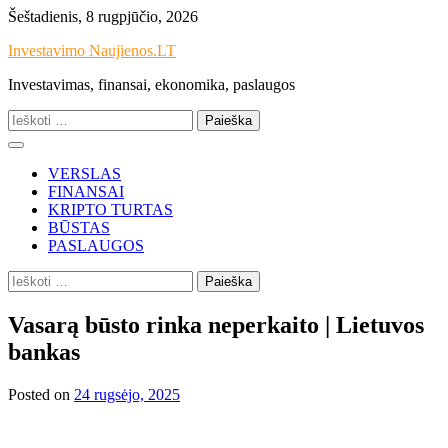
Skip
Šeštadienis, 8 rugpjūčio, 2026
to
Investavimo Naujienos.LT
content
Investavimas, finansai, ekonomika, paslaugos
Ieškoti:
VERSLAS
FINANSAI
KRIPTO TURTAS
BŪSTAS
PASLAUGOS
Ieškoti:
Vasarą būsto rinka neperkaito | Lietuvos
bankas
Posted on
24 rugsėjo, 2025