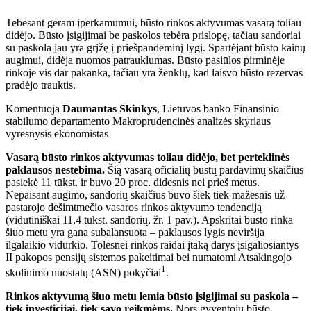
Tebesant geram įperkamumui, būsto rinkos aktyvumas vasarą toliau
didėjo. Būsto įsigijimai be paskolos tebėra prislopę, tačiau sandoriai
su paskola jau yra grįžę į priešpandeminį lygį. Spartėjant būsto kainų
augimui, didėja nuomos patrauklumas. Būsto pasiūlos pirminėje
rinkoje vis dar pakanka, tačiau yra ženklų, kad laisvo būsto rezervas
pradėjo trauktis.
Komentuoja
Daumantas Skinkys
, Lietuvos banko Finansinio
stabilumo departamento Makroprudencinės analizės skyriaus
vyresnysis ekonomistas
Vasarą būsto rinkos aktyvumas toliau didėjo, bet perteklinės
paklausos nestebima.
Šią vasarą oficialių būstų pardavimų skaičius
pasiekė 11 tūkst. ir buvo 20 proc. didesnis nei prieš metus.
Nepaisant augimo, sandorių skaičius buvo šiek tiek mažesnis už
pastarojo dešimtmečio vasaros rinkos aktyvumo tendenciją
(vidutiniškai 11,4 tūkst. sandorių, žr. 1 pav.). Apskritai būsto rinka
šiuo metu yra gana subalansuota – paklausos lygis neviršija
ilgalaikio vidurkio. Tolesnei rinkos raidai įtaką darys įsigaliosiantys
II pakopos pensijų sistemos pakeitimai bei numatomi Atsakingojo
1
skolinimo nuostatų (ASN) pokyčiai
.
Rinkos aktyvumą šiuo metu lemia būsto įsigijimai su paskola –
tiek investicijai, tiek savo reikmėms.
Nors gyventojų būsto