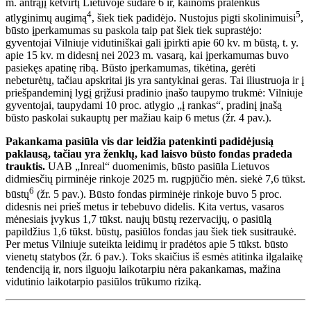
m. antrąjį ketvirtį Lietuvoje sudarė 6 ir, kainoms pralenkus
4
5
atlyginimų augimą
, šiek tiek padidėjo. Nustojus pigti skolinimuisi
,
būsto įperkamumas su paskola taip pat šiek tiek suprastėjo:
gyventojai Vilniuje vidutiniškai gali įpirkti apie 60 kv. m būstą, t. y.
apie 15 kv. m didesnį nei 2023 m. vasarą, kai įperkamumas buvo
pasiekęs apatinę ribą. Būsto įperkamumas, tikėtina, gerėti
nebeturėtų, tačiau apskritai jis yra santykinai geras. Tai iliustruoja ir į
priešpandeminį lygį grįžusi pradinio įnašo taupymo trukmė: Vilniuje
gyventojai, taupydami 10 proc. atlygio „į rankas“, pradinį įnašą
būsto paskolai sukauptų per mažiau kaip 6 metus (žr. 4 pav.).
Pakankama pasiūla vis dar leidžia patenkinti padidėjusią
paklausą, tačiau yra ženklų, kad laisvo būsto fondas pradeda
trauktis.
UAB „Inreal“ duomenimis, būsto pasiūla Lietuvos
didmiesčių pirminėje rinkoje 2025 m. rugpjūčio mėn. siekė 7,6 tūkst.
6
būstų
(žr. 5 pav.). Būsto fondas pirminėje rinkoje buvo 5 proc.
didesnis nei prieš metus ir tebebuvo didelis. Kita vertus, vasaros
mėnesiais įvykus 1,7 tūkst. naujų būstų rezervacijų, o pasiūlą
papildžius 1,6 tūkst. būstų, pasiūlos fondas jau šiek tiek susitraukė.
Per metus Vilniuje suteikta leidimų ir pradėtos apie 5 tūkst. būsto
vienetų statybos (žr. 6 pav.). Toks skaičius iš esmės atitinka ilgalaikę
tendenciją ir, nors ilguoju laikotarpiu nėra pakankamas, mažina
vidutinio laikotarpio pasiūlos trūkumo riziką.