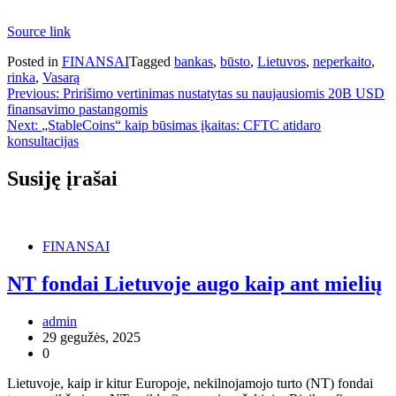
Source link
Posted in
FINANSAI
Tagged
bankas
,
būsto
,
Lietuvos
,
neperkaito
,
rinka
,
Vasarą
Navigacija
Previous:
Pririšimo vertinimas nustatytas su naujausiomis 20B USD
finansavimo pastangomis
tarp
Next:
„StableCoins“ kaip būsimas įkaitas: CFTC atidaro
įrašų
konsultacijas
Susiję įrašai
FINANSAI
NT fondai Lietuvoje augo kaip ant mielių
admin
29 gegužės, 2025
0
Lietuvoje, kaip ir kitur Europoje, nekilnojamojo turto (NT) fondai