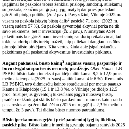
įsigijimai be paskolos tebėra ženkliai prislopę, sandorių, atliekamų
su paskola, skaičius jau grįžo į lygį, matytą dar prieš pradedant
griežtinti pinigų politiką (žr. 2 pav.). Pavyzdžiui, Vilniuje 2025 m.
2
vasarą su paskola įsigytų būstų dalis
pasiekė 71 proc. (2023 m.
vasarą sudarė 57 %). Su paskola gyventojai aktyviai perka ne tik
savo reikmėms, bet ir investicijai (žr. 2 pav.). Numatytais ASN
pakeitimais bus griežtinami investicinių sandorių reikalavimai, tad
tokių sandorių dalis turėtų mažėti, taip paliekant daugiau pasiūlos
pirmojo būsto pirkėjams. Kita vertus, žinia apie įsigaliosiančius
pakeitimus gali paskatinti aktyvesnius investicinius pirkimus.
3
Augant paklausai, būsto kainų
augimas vasarą paspartėjo ir
buvo dvigubai spartesnis nei metų pradžioje.
Ober-Haus
ir LB
PSBKI būsto kainų indeksai padidėjo atitinkamai 8,2 ir 12,9 proc.
metiniais tempais (2025 m. sausį – atitinkamai 4 ir 6 %). Remiantis
LB PSBKI, tarp didmiesčių kainos sparčiausiai per metus paaugo
Kaune ir Klaipėdoje (15,1 ir 13,8 %), o Vilniuje jos didėjo 12,5
proc. Sustiprėjus gyventojų lūkesčiams įsigyti nuosavą būstą,
pradėjo reikšmingai skirtis būsto pardavimo ir nuomos kainų raida –
pastarosios auga ženkliai lėčiau (2025 m. rugpjūtį – 2,3 % metiniu
tempu, žr. 3 pav.). Tai didina būsto nuomos patrauklumą.
Būsto įperkamumas grįžo į priešpandeminį lygį ir, tikėtina,
pasiekė piką.
Būsto kainų ir metinių grynųjų pajamų santykis 2025