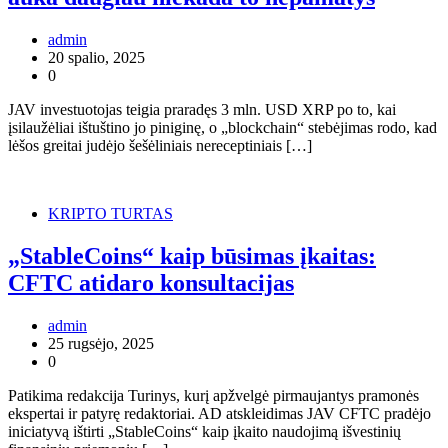
admin
20 spalio, 2025
0
JAV investuotojas teigia praradęs 3 mln. USD XRP po to, kai
įsilaužėliai ištuštino jo piniginę, o „blockchain“ stebėjimas rodo, kad
lėšos greitai judėjo šešėliniais nereceptiniais […]
KRIPTO TURTAS
„StableCoins“ kaip būsimas įkaitas:
CFTC atidaro konsultacijas
admin
25 rugsėjo, 2025
0
Patikima redakcija Turinys, kurį apžvelgė pirmaujantys pramonės
ekspertai ir patyrę redaktoriai. AD atskleidimas JAV CFTC pradėjo
iniciatyvą ištirti „StableCoins“ kaip įkaito naudojimą išvestinių