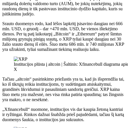
milijardą dolerių valdomo turto (AUM), be jokių nutekėjimų, jokių
raudonų dienų ir tik pastovaus institucinio dydžio kapitalo, kuris su
įsitikinimu judėjo.
Srauto duomenys rodo, kad lėšos lapkritį įsisavino daugiau nei 666
mln. USD, o gruodį – dar +470 mln. USD, be vienos ištekėjimo
dienos. Per tą patį laikotarpį „Bitcoin“ ir „Ethereum“ patyrė šimtus
milijonų grynųjų pinigų srautų, o XRP tyliai kaupė daugiau nei 30
žalio srauto dienų iš eilės. Šiuo metu 686 mln. ir 740
milijonas
XRP
yra užrakinti, tyliai sumažinant tiekimą realiuoju laiku.
Institucijos plūsta į altcoin | Šaltinis: Xfinancebull diagrama api
X
Tačiau „altcoin“ pasirinkimo priežastis yra ta, kad jis išsprendžia tai,
ko iš tikrųjų reikia institucijoms, ty sudėtingam atsiskaitymui,
grandinės likvidumui ir pasauliniam sandorių greičiui. XRP kaina
šiuo metu yra mažesnė, nes visa
rinka
patiria spaudimą; tas žingsnis
yra makro, o ne nesėkmė.
„Xfinancebull“ nuomone, institucijos vis dar kaupia žetoną kantriai
ir ryžtingai. Rinkos dažnai šnabžda prieš pajudėdami, tačiau šį kartą
duomenys šaukia, o institucijos jau sukrautos.