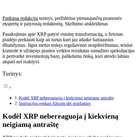
Patikima redakcija
turinys, peržiūrėtas pirmaujančių pramonės
ekspertų ir patyrusių redaktorių. Skelbimo atskleidimas
Pasakojimas apie XRP patyrė esminę transformaciją, o žetonas
pradėjo prekiauti kaip an
turtas
kuri jau atlaikė baisiausius
išbandymus. Ilgus metus trukęs reguliavimo neapibrėžtumas, teisinė
kontrolė ir užsitęsęs prastos veiklos rezultatas sumažino spekuliacijas
ir pertvarkė investuotojų bazę, palikdama rinką, kuri atrodo labiau
atspari nei reaktyvi.
Turinys:
Kodėl XRP nebereaguoja į kiekvieną neigiamą antraštę
Institucijos renkasi Altcoin dėl priežasties
Kodėl XRP nebereaguoja į kiekvieną
neigiamą antraštę