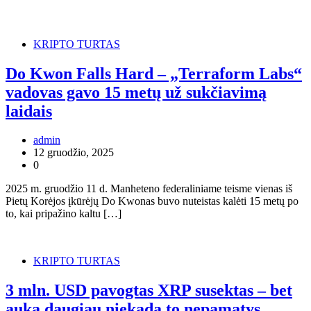
KRIPTO TURTAS
Do Kwon Falls Hard – „Terraform Labs“
vadovas gavo 15 metų už sukčiavimą
laidais
admin
12 gruodžio, 2025
0
2025 m. gruodžio 11 d. Manheteno federaliniame teisme vienas iš
Pietų Korėjos įkūrėjų Do Kwonas buvo nuteistas kalėti 15 metų po
to, kai pripažino kaltu […]
KRIPTO TURTAS
3 mln. USD pavogtas XRP susektas – bet
auka daugiau niekada to nepamatys