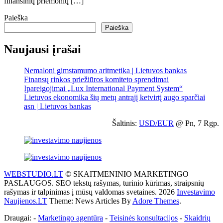
finansinių priemonių […]
Paieška
Paieška
Naujausi įrašai
Nemaloni gimstamumo aritmetika | Lietuvos bankas
Finansų rinkos priežiūros komiteto sprendimai
Įpareigojimai „Lux International Payment System“
Lietuvos ekonomika šių metų antrąjį ketvirtį augo sparčiai
asn | Lietuvos bankas
Šaltinis:
USD/EUR
@ Pn, 7 Rgp.
WEBSTUDIO.LT
© SKAITMENINIO MARKETINGO
PASLAUGOS. SEO tekstų rašymas, turinio kūrimas, straipsnių
rašymas ir talpinimas į mūsų valdomas svetaines. 2026
Investavimo
Naujienos.LT
Theme: News Articles By
Adore Themes
.
Draugai: -
Marketingo agentūra
-
Teisinės konsultacijos
-
Skaidrių