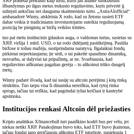
XRP pradeda prekiauti kaip turtu, kuris jau atlaikė sunkiausius
išbandymus po ilgus metus trukusio reguliavimo, kuris privertė jį
subręsti anksčiau nei dauguma skaitmeninio turto. „AstraAIofficial“
ambasadorė Winny,
atskleista
X rodo, kad su žetonu susieti ETF
dabar veikia ir tradiciniams investuotojams suteikia reguliuojamą
poziciją be piniginių ar biržų veiklos trinties.
tuo pat metu
institucinis
įplaukos auga, o valdomas turtas, susietas su
XRP, viršija 1 mlrd. USD, o tai rodo didėjantį pasitikėjimą. Pasiūla
biržose ir toliau mažėja, sustiprindama naratyvą. Ilgalaikiai fondų
pirkimai neprekiaujama; jie sėdi, o tai pakeitė spaudimo dinamiką,
nesvarbu, ar dalyviai tai pripažintų, ar ne. Svarbiausia, kad
reguliavimo aiškumas pagaliau gerėja – to altkoinui trūko daugelį
metų.
Winny padarė išvadą, kad tai susiję su altcoin perėjimu į kitą rinką
struktūra
. Tuo tarpu visa ši dinamika nereiškia, kad rytoj rinka
sprogs, tačiau tai reiškia, kad pagrindai tyliai keičiasi ir kantrybė
apsimoka.
Institucijos renkasi Altcoin dėl priežasties
Kripto analitikas Xfinancebull turi
paaiškino
kodėl bus per vėlu, jei
niekas netiki XRP. Pasakojimas buvo toks, kad ETF buvo įkainotas,
tačiau fondai tapo greičiausiu altkoinų ETF istorijoje, pasiekusiu 1