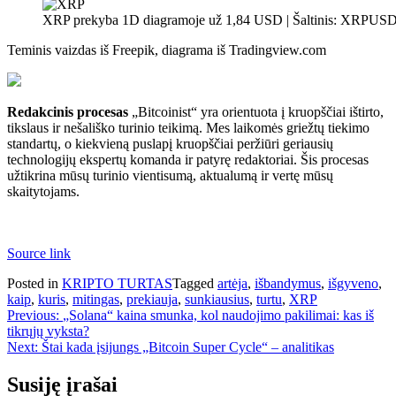
XRP prekyba 1D diagramoje už 1,84 USD | Šaltinis: XRPUSD
Teminis vaizdas iš Freepik, diagrama iš Tradingview.com
Redakcinis procesas
„Bitcoinist“ yra orientuota į kruopščiai ištirto,
tikslaus ir nešališko turinio teikimą. Mes laikomės griežtų tiekimo
standartų, o kiekvieną puslapį kruopščiai peržiūri geriausių
technologijų ekspertų komanda ir patyrę redaktoriai. Šis procesas
užtikrina mūsų turinio vientisumą, aktualumą ir vertę mūsų
skaitytojams.
Source link
Posted in
KRIPTO TURTAS
Tagged
artėja
,
išbandymus
,
išgyveno
,
kaip
,
kuris
,
mitingas
,
prekiauja
,
sunkiausius
,
turtu
,
XRP
Navigacija
Previous:
„Solana“ kaina smunka, kol naudojimo pakilimai: kas iš
tikrųjų vyksta?
tarp
Next:
Štai kada įsijungs „Bitcoin Super Cycle“ – analitikas
įrašų
Susiję įrašai