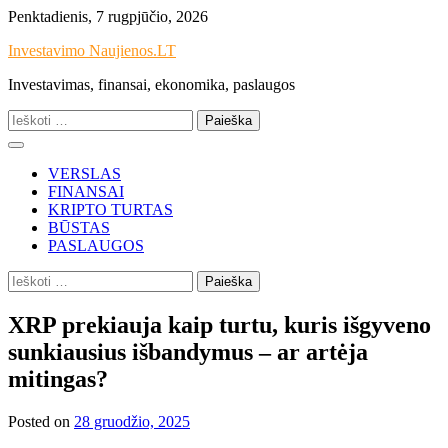
Skip
Penktadienis, 7 rugpjūčio, 2026
to
Investavimo Naujienos.LT
content
Investavimas, finansai, ekonomika, paslaugos
Ieškoti:
VERSLAS
FINANSAI
KRIPTO TURTAS
BŪSTAS
PASLAUGOS
Ieškoti:
XRP prekiauja kaip turtu, kuris išgyveno
sunkiausius išbandymus – ar artėja
mitingas?
Posted on
28 gruodžio, 2025