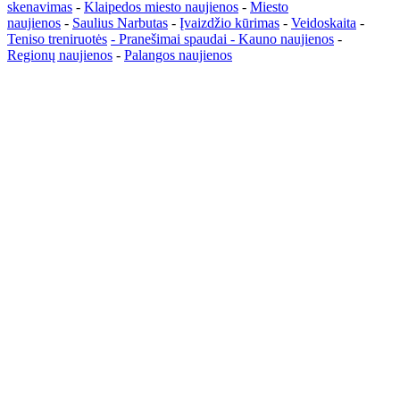
skenavimas
-
Klaipedos miesto naujienos
-
Miesto
naujienos
-
Saulius Narbutas
-
Įvaizdžio kūrimas
-
Veidoskaita
-
Teniso treniruotės
- Pranešimai spaudai -
Kauno naujienos
-
Regionų naujienos
-
Palangos naujienos