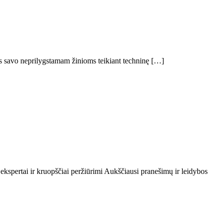
sus savo neprilygstamam žinioms teikiant techninę […]
 ekspertai ir kruopščiai peržiūrimi Aukščiausi pranešimų ir leidybos