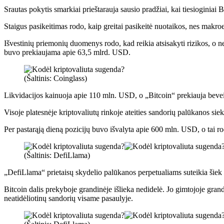
Srautas pokytis smarkiai prieštarauja sausio pradžiai, kai tiesioginia
Staigus pasikeitimas rodo, kaip greitai pasikeitė nuotaikos, nes mak
Išvestinių priemonių duomenys rodo, kad reikia atsisakyti rizikos, o n
buvo prekiaujama apie 63,5 mlrd. USD.
(Šaltinis: Coinglass)
Likvidacijos kainuoja apie 110 mln. USD, o „Bitcoin“ prekiauja bev
Visoje platesnėje kriptovaliutų rinkoje ateities sandorių palūkanos s
Per pastarąją dieną pozicijų buvo išvalyta apie 600 mln. USD, o tai ro
(Šaltinis: DefiLlama)
„DefiLlama“ prietaisų skydelio palūkanos perpetualiams suteikia šiek 
Bitcoin dalis prekyboje grandinėje išlieka nedidelė. Jo gimtojoje gr
neatidėliotinų sandorių visame pasaulyje.