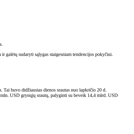
s.
n ir galėtų sudaryti sąlygas staigesniam tendencijos pokyčiui.
 Tai buvo didžiausias dienos srautas nuo lapkričio 20 d.
5 mln. USD grynųjų srautų, palyginti su beveik 14,4 mlrd. USD