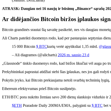
(Šaltinis: DefiLlama)
ATRASK:
Daugiau nei 16 naujų ir būsimų „Binance“ sąrašų 20
Ar didėjančios Bitcoin biržos įplaukos si
Bitcoin grandinės srautai šią savaitę pasikeitė, nes vis daugiau monet
Ali Charts pateikti duomenys rodo, kad per pastarąsias septynias die
15 000 Bitcoin
$ BTC
kurių vertė apytiksliai 1,35 mlrd.
@glass
– Ali diagramos (@alicharts)
2026 m. sausio 23 d
„Glassnode“ tinklo duomenys rodo, kad biržos likučiai vėl auga po t
Prekybininkai paprastai atidžiai stebi šias įplaukas, nes jos gali rod
Pokytis įvyko, kai Bitcoin prekiaujama netoli svarbių techninių lygių, 
Ethereum efektyvumas prieš Bitcoin susilpnėjo.
ETH/BTC pora nukrito žemiau savo 200 dienų slankiojo vidurkio ir 20
$ETH
Praradote Daily 200MA/EMA, palyginti su
$ BTC
bet v