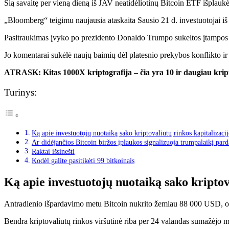
Šią savaitę per vieną dieną iš JAV neatidėliotinų Bitcoin ETF išplauk
„Bloomberg“ teigimu
naujausia ataskaita
Sausio 21 d. investuotojai i
Pasitraukimas įvyko po prezidento Donaldo Trumpo sukeltos įtampos
Jo komentarai sukėlė naujų baimių dėl platesnio prekybos konflikto ir i
ATRASK:
Kitas 1000X kriptografija – čia yra 10 ir daugiau kript
Turinys:
Ką apie investuotojų nuotaiką sako kriptovaliutų rinkos kapitalizac
Ar didėjančios Bitcoin biržos įplaukos signalizuoja trumpalaikį pa
Raktai išsinešti
Kodėl galite pasitikėti 99 bitkoinais
Ką apie investuotojų nuotaiką sako kriptov
Antradienio išpardavimo metu Bitcoin nukrito žemiau 88 000 USD, o 
Bendra kriptovaliutų rinkos viršutinė riba per 24 valandas sumažėjo m