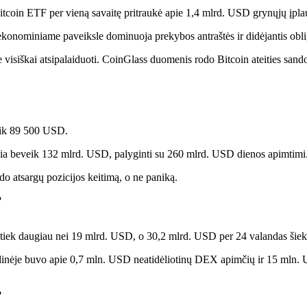
i Bitcoin ETF per vieną savaitę pritraukė apie 1,4 mlrd. USD grynųjų įpl
roekonominiame paveiksle dominuoja prekybos antraštės ir didėjantis ob
e visiškai atsipalaiduoti. CoinGlass
duomenis
rodo Bitcoin ateities sand
eik 89 500 USD.
iekia beveik 132 mlrd. USD, palyginti su 260 mlrd. USD dienos apimtimi
do atsargų pozicijos keitimą, o ne paniką.
tiek daugiau nei 19 mlrd. USD, o 30,2 mlrd. USD per 24 valandas šiek t
andinėje buvo apie 0,7 mln. USD neatidėliotinų DEX apimčių ir 15 mln.