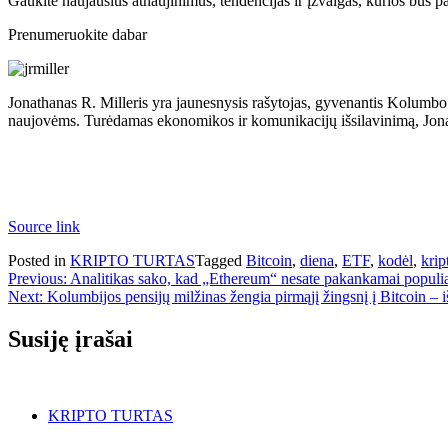
Gaukite naujausius atnaujinimus, tendencijas ir įžvalgas, kurios bus p
Prenumeruokite dabar
Jonathanas R. Milleris yra jaunesnysis rašytojas, gyvenantis Kolumbo v
naujovėms. Turėdamas ekonomikos ir komunikacijų išsilavinimą, Jona
Source link
Posted in
KRIPTO TURTAS
Tagged
Bitcoin
,
diena
,
ETF
,
kodėl
,
krip
Navigacija
Previous:
Analitikas sako, kad „Ethereum“ nesate pakankamai populiar
Next:
Kolumbijos pensijų milžinas žengia pirmąjį žingsnį į Bitcoin – 
tarp
įrašų
Susiję įrašai
KRIPTO TURTAS