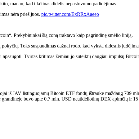
ito, manau, kad tikėtinas didelis nepastovumo padidėjimas.
ėjimas nėra prieš juos.
pic.twitter.com/ExRRxAaeeo
tcoin“. Prekybininkai šią zoną traktavo kaip pagrindinę smėlio liniją.
inų pokyčių. Toks suspaudimas dažnai rodo, kad vyksta didesnis judėjima
turi apsaugoti. Tvirtas kritimas žemiau jo suteiktų daugiau impulsų Bitcoi
ojai iš JAV listinguojamų Bitcoin ETF fondų ištraukė maždaug 709 mln.
joje grandinėje buvo apie 0,7 mln. USD neatidėliotinų DEX apimčių ir 1