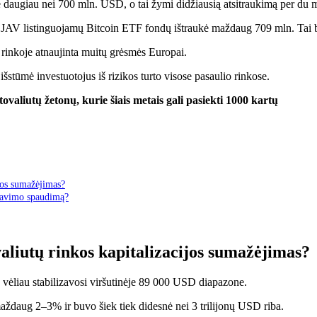
ė daugiau nei 700 mln. USD, o tai žymi didžiausią atsitraukimą per du m
š JAV listinguojamų Bitcoin ETF fondų ištraukė maždaug 709 mln. Tai b
 rinkoje
atnaujinta
muitų grėsmės Europai.
šstūmė investuotojus iš rizikos turto visose pasaulio rinkose.
ovaliutų žetonų, kurie šiais metais gali pasiekti 1000 kartų
ijos sumažėjimas?
rdavimo spaudimą?
aliutų rinkos kapitalizacijos sumažėjimas?
vėliau stabilizavosi viršutinėje 89 000 USD diapazone.
aždaug 2–3% ir buvo šiek tiek didesnė nei 3 trilijonų USD riba.