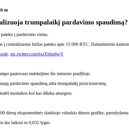
26 m
gnalizuoja trumpalaikį pardavimo spaudimą?
ų pateko į pardavimo vietas.
nas į centralizuotas biržas pateko apie 15 000 BTC. Dabartinėmis kaino
node
.
pic.twitter.com/hxiXb6q8wY
rumpo pastovaus nutekėjimo šio mėnesio pradžioje.
yti naują pardavimo spaudimą arba trumpalaikį pozicionavimą.
todėl nuotaikos kol kas išlieka atsargios.
0 dienų eksponentinės slankiojo vidurkio dienos grafike, parodydama ai
is dar laikosi to 0,032 lygio.