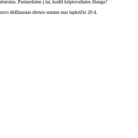
ėnesius. Pasinerkime į tai, kodėl kriptovaliutos žlunga?
uvo didžiausias dienos srautas nuo lapkričio 20 d.