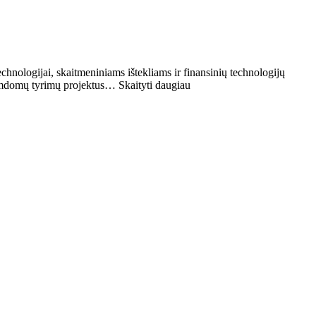
echnologijai, skaitmeniniams ištekliams ir finansinių technologijų
amdomų tyrimų projektus… Skaityti daugiau