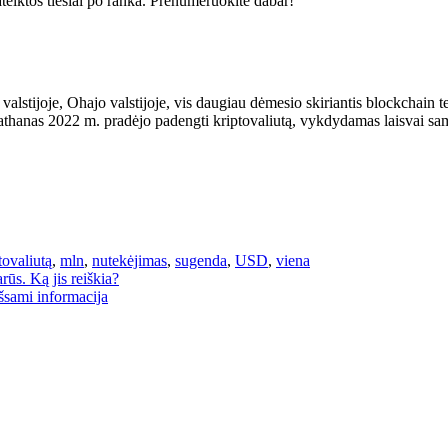
ateiktos tiesiai po ranka. Prenumeruokite dabar!
alstijoje, Ohajo valstijoje, vis daugiau dėmesio skiriantis blockchain t
thanas 2022 m. pradėjo padengti kriptovaliutą, vykdydamas laisvai s
tovaliutą
,
mln
,
nutekėjimas
,
sugenda
,
USD
,
viena
ūs. Ką jis reiškia?
išsami informacija