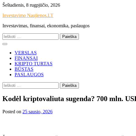
Skip
Šeštadienis, 8 rugpjūčio, 2026
to
Investavimo Naujienos.LT
content
Investavimas, finansai, ekonomika, paslaugos
Ieškoti:
VERSLAS
FINANSAI
KRIPTO TURTAS
BŪSTAS
PASLAUGOS
Ieškoti:
Kodėl kriptovaliuta sugenda? 700 mln. US
Posted on
25 sausio, 2026