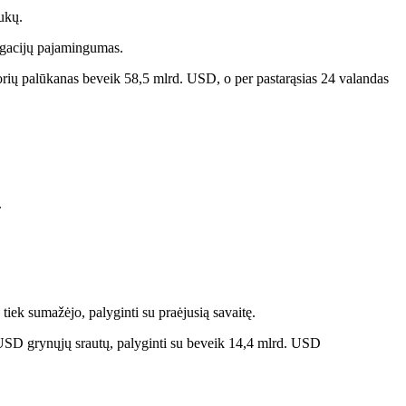
aukų.
ligacijų pajamingumas.
orių palūkanas beveik 58,5 mlrd. USD, o per pastarąsias 24 valandas
.
iek sumažėjo, palyginti su praėjusią savaitę.
 USD grynųjų srautų, palyginti su beveik 14,4 mlrd. USD