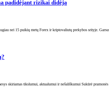
 padidėjant rizikai didėja
daugiau nei 15 puikių metų Forex ir kriptovaliutų prekybos srityje. Gar
ą?
dėmesys skiriamas tikslumui, aktualumui ir nešališkumui Sukūrė pramonės