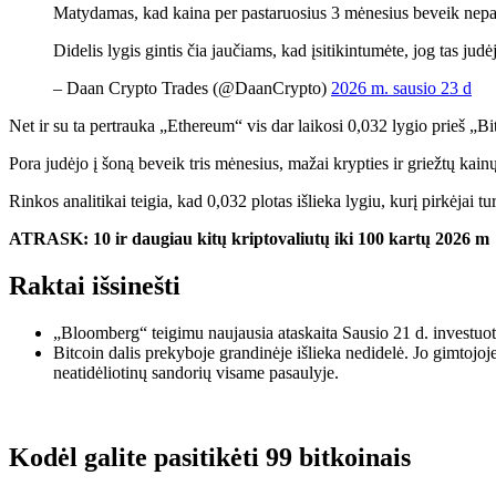
Matydamas, kad kaina per pastaruosius 3 mėnesius beveik nepak
Didelis lygis gintis čia jaučiams, kad įsitikintumėte, jog tas jud
– Daan Crypto Trades (@DaanCrypto)
2026 m. sausio 23 d
Net ir su ta pertrauka „Ethereum“ vis dar laikosi 0,032 lygio prieš „Bi
Pora judėjo į šoną beveik tris mėnesius, mažai krypties ir griežtų ka
Rinkos analitikai teigia, kad 0,032 plotas išlieka lygiu, kurį pirkėjai 
ATRASK:
10 ir daugiau kitų kriptovaliutų iki 100 kartų 2026 m
Raktai išsinešti
„Bloomberg“ teigimu
naujausia ataskaita
Sausio 21 d. investuot
Bitcoin dalis prekyboje grandinėje išlieka nedidelė. Jo gimto
neatidėliotinų sandorių visame pasaulyje.
Kodėl galite pasitikėti 99 bitkoinais