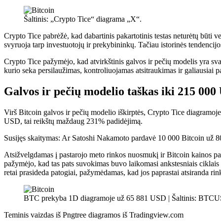
Šaltinis: „Crypto Tice“ diagrama „X“.
Crypto Tice pabrėžė, kad dabartinis pakartotinis testas neturėtų būti 
svyruoja tarp investuotojų ir prekybininkų. Tačiau istorinės tendencij
Crypto Tice pažymėjo, kad atvirkštinis galvos ir pečių modelis yra sva
kurio seka persilaužimas, kontroliuojamas atsitraukimas ir galiausiai 
Galvos ir pečių modelio taškas iki 215 000
Virš Bitcoin galvos ir pečių modelio iškirptės, Crypto Tice diagramoje
USD, tai reikštų maždaug 231% padidėjimą.
Susijęs skaitymas: Ar Satoshi Nakamoto pardavė 10 000 Bitcoin už 80
Atsižvelgdamas į pastarojo meto rinkos nuosmukį ir Bitcoin kainos p
pažymėjo, kad tas pats suvokimas buvo laikomasi ankstesniais ciklais
retai prasideda patogiai, pažymėdamas, kad jos paprastai atsiranda
rin
BTC prekyba 1D diagramoje už 65 881 USD | Šaltinis: BTCU
Teminis vaizdas iš Pngtree diagramos iš Tradingview.com