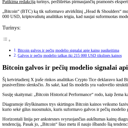
Patikima redakcija
turinys, peržiūrėtas pirmaujančių pramonės ekspert
„Bitcoin“ (BTC) ką tik suformavo atvirkštinį „Head & Shoulders“ mode
000 USD, kriptovaliutų analitikas teigia, kad naujai suformuotas modeli
Turinys:
Bitcoin galvos ir pečių modelio signalai apie kainų pasikeitimą
Galvos ir pečių modelio taškas iki 215 000 USD tikslinės kainos
Bitcoin galvos ir pečių modelio signalai ap
Šį ketvirtadienį X įraše rinkos analitikas Crypto Tice
deklaravo
kad Bi
prasiveržimo slenksčio. Jis sakė, kad šis modelis yra vadovėlio struktūr
Susiję skaitymai: „Bitcoin Historical Performance“ rodo, kaip žema ka
Diagramoje išryškinamos trys skirtingos Bitcoin kainos veiksmo fazės,
kurio sekė gilus nuosmukis, kuris suformavo galvos ir pečių modelio gal
Horizontali linija per ankstesnes svyruojančias aukštumas kainų diagra
tendenciją. Pasak jo, „Bitcoin“ šiuo metu iš naujo išbando šią tendencij