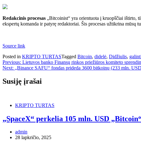
Redakcinis procesas
„Bitcoinist“ yra orientuota į kruopščiai ištirto,
ekspertų komanda ir patyrę redaktoriai. Šis procesas užtikrina mūsų t
Source link
Posted in
KRIPTO TURTAS
Tagged
Bitcoin
,
didelė
,
Didžiulis
,
galint
Navigacija
Previous:
Lietuvos banko Finansų rinkos priežiūros komiteto sprendi
Next:
„Binance SAFU“ fondas prideda 3600 bitkoinų (233 mln. USD),
tarp
įrašų
Susiję įrašai
KRIPTO TURTAS
„SpaceX“ perkelia 105 mln. USD „Bitcoin“,
admin
28 lapkričio, 2025