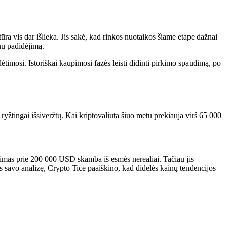
ūra vis dar išlieka
. Jis sakė, kad rinkos nuotaikos šiame etape dažnai
inų padidėjimą.
ėtimosi. Istoriškai
kaupimosi fazės
leisti didinti pirkimo spaudimą, po
ryžtingai išsiveržtų. Kai kriptovaliuta šiuo metu prekiauja virš 65 000
ėjimas prie 200 000 USD
skamba iš esmės nerealiai. Tačiau jis
 savo analizę, Crypto Tice paaiškino, kad didelės kainų tendencijos