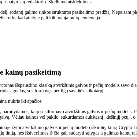
ų ir patyrusių redaktorių. Skelbimo atskleidimas
lį, rodantį galimo rinkos struktūros pasikeitimo pradžią. Nepaisant
pl
s rodo, kad ateityje gali kilti nauja bulių tendencija.
ie kainų pasikeitimą
tcoinas išspausdino klasiką
atvirkštinis galvos ir pečių modelis
savo diag
inis signalas, susiformavęs per ilgą savaitės laikotarpį.
ina nukris iki apačios
 parodydamos, kaip susiformavo atvirkštinis galvos ir pečių modelis. P
vą. Vėliau kainos vėl pakilo, sukurdamos aukštesnį „dešinįjį petį“, o ta
moje žymi atvirkštinio galvos ir pečių modelio iškirptę, kurią Crypto Ti
ų liniją, nes išsiveržimas iš čia gali sudaryti sąlygas a
galimas kainų ral