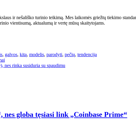
 tikslaus ir nešališko turinio teikimą. Mes laikomės griežtų tiekimo stand
urinio vientisumą, aktualumą ir vertę mūsų skaitytojams.
is
,
galvos
,
kitą
,
modelis
,
parodyti
,
pečių
,
tendencija
mai
 nes rinka susiduria su spaudimu
 nes globa tęsiasi link „Coinbase Prime“