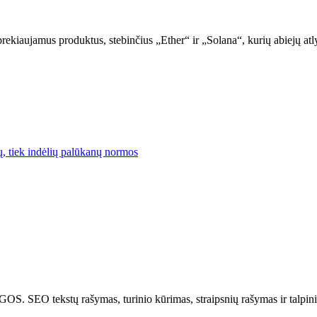
kiaujamus produktus, stebinčius „Ether“ ir „Solana“, kurių abiejų atly
lų, tiek indėlių palūkanų normos
kstų rašymas, turinio kūrimas, straipsnių rašymas ir talpinima