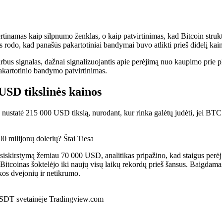
vertinamas kaip silpnumo ženklas, o kaip patvirtinimas, kad
Bitcoin strukt
os rodo, kad panašūs pakartotiniai bandymai buvo atlikti prieš didelį ka
rbus signalas, dažnai signalizuojantis apie perėjimą nuo kaupimo prie pl
pakartotinio bandymo patvirtinimas.
 USD tikslinės kainos
 nustatė 215 000 USD tikslą, nurodant, kur rinka galėtų judėti, jei BTC 
0 milijonų dolerių? Štai Tiesa
asiskirstymą žemiau 70 000 USD, analitikas pripažino, kad
staigus per
Bitcoinas šoktelėjo iki naujų visų laikų rekordų
prieš šansus. Baigdamas
kos dvejonių ir netikrumo.
SDT svetainėje Tradingview.com