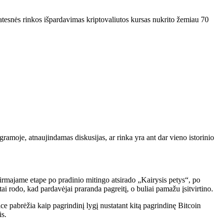
atesnės rinkos išpardavimas
kriptovaliutos kursas nukrito žemiau 70
ramoje, atnaujindamas diskusijas, ar rinka yra ant dar vieno istorinio
irmajame etape po pradinio mitingo atsirado „Kairysis petys“, po
i rodo, kad pardavėjai praranda pagreitį, o buliai pamažu įsitvirtino.
ce pabrėžia kaip pagrindinį lygį nustatant kitą pagrindinę Bitcoin
is
.