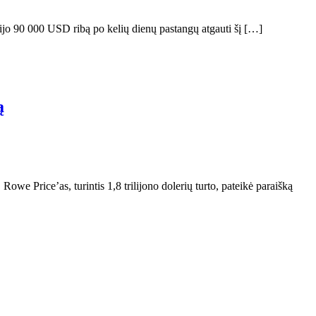
šijo 90 000 USD ribą po kelių dienų pastangų atgauti šį […]
ą
owe Price’as, turintis 1,8 trilijono dolerių turto, pateikė paraišką