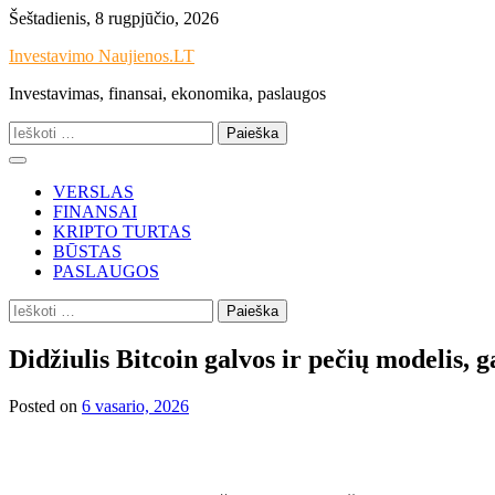
Skip
Šeštadienis, 8 rugpjūčio, 2026
to
Investavimo Naujienos.LT
content
Investavimas, finansai, ekonomika, paslaugos
Ieškoti:
VERSLAS
FINANSAI
KRIPTO TURTAS
BŪSTAS
PASLAUGOS
Ieškoti:
Didžiulis Bitcoin galvos ir pečių modelis, g
Posted on
6 vasario, 2026