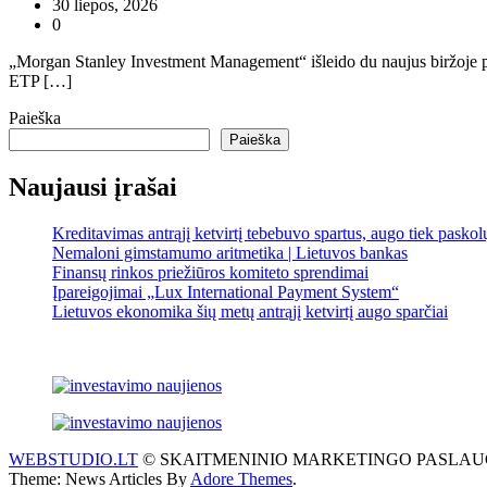
30 liepos, 2026
0
„Morgan Stanley Investment Management“ išleido du naujus biržoje pre
ETP […]
Paieška
Paieška
Naujausi įrašai
Kreditavimas antrąjį ketvirtį tebebuvo spartus, augo tiek pasko
Nemaloni gimstamumo aritmetika | Lietuvos bankas
Finansų rinkos priežiūros komiteto sprendimai
Įpareigojimai „Lux International Payment System“
Lietuvos ekonomika šių metų antrąjį ketvirtį augo sparčiai
WEBSTUDIO.LT
© SKAITMENINIO MARKETINGO PASLAUGOS. SEO te
Theme: News Articles By
Adore Themes
.