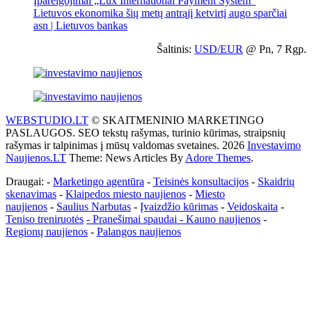
Įpareigojimai „Lux International Payment System“
Lietuvos ekonomika šių metų antrąjį ketvirtį augo sparčiai
asn | Lietuvos bankas
Šaltinis:
USD/EUR
@ Pn, 7 Rgp.
WEBSTUDIO.LT
© SKAITMENINIO MARKETINGO
PASLAUGOS. SEO tekstų rašymas, turinio kūrimas, straipsnių
rašymas ir talpinimas į mūsų valdomas svetaines. 2026
Investavimo
Naujienos.LT
Theme: News Articles By
Adore Themes
.
Draugai: -
Marketingo agentūra
-
Teisinės konsultacijos
-
Skaidrių
skenavimas
-
Klaipedos miesto naujienos
-
Miesto
naujienos
-
Saulius Narbutas
-
Įvaizdžio kūrimas
-
Veidoskaita
-
Teniso treniruotės
- Pranešimai spaudai -
Kauno naujienos
-
Regionų naujienos
-
Palangos naujienos