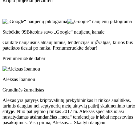
Kripto projektai peržiūrėti
Stebėkite 99Bitcoins savo „Google“ naujienų kanale
Gaukite naujausius atnaujinimus, tendencijas ir įžvalgas, kurios bus
pateiktos tiesiai po ranka. Prenumeruokite dabar!
Prenumeruokite dabar
Aleksas Ioannou
Grandinės žurnalistas
Alexas yra patyręs kriptovaliutų prekybininkas ir rinkos analitikas,
turintis daugiau nei septynerių metų aktyvią patirtį skaitmeninio turto
srityje. Nuo pat įėjimo į rinkas 2017 m. Aleksas specializuojasi
nustatydamas atsirandančias „meta“ tendencijas ir labai nepastovius
pasakojimus. Visų pirma, Aleksas… Skaityti daugiau