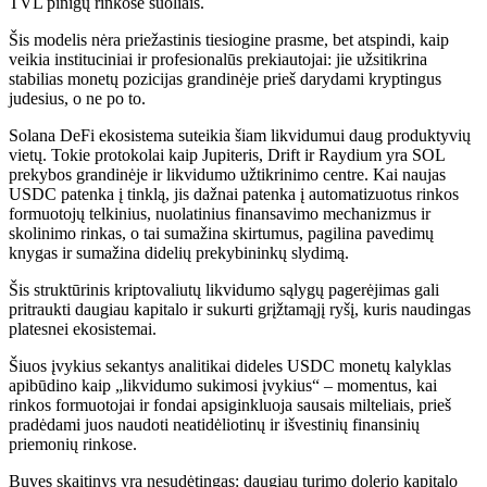
TVL pinigų rinkose šuoliais.
Šis modelis nėra priežastinis tiesiogine prasme, bet atspindi, kaip
veikia instituciniai ir profesionalūs prekiautojai: jie užsitikrina
stabilias monetų pozicijas grandinėje prieš darydami kryptingus
judesius, o ne po to.
Solana DeFi ekosistema suteikia šiam likvidumui daug produktyvių
vietų. Tokie protokolai kaip Jupiteris, Drift ir Raydium yra SOL
prekybos grandinėje ir likvidumo užtikrinimo centre. Kai naujas
USDC patenka į tinklą, jis dažnai patenka į automatizuotus rinkos
formuotojų telkinius, nuolatinius finansavimo mechanizmus ir
skolinimo rinkas, o tai sumažina skirtumus, pagilina pavedimų
knygas ir sumažina didelių prekybininkų slydimą.
Šis struktūrinis kriptovaliutų likvidumo sąlygų pagerėjimas gali
pritraukti daugiau kapitalo ir sukurti grįžtamąjį ryšį, kuris naudingas
platesnei ekosistemai.
Šiuos įvykius sekantys analitikai dideles USDC monetų kalyklas
apibūdino kaip „likvidumo sukimosi įvykius“ – momentus, kai
rinkos formuotojai ir fondai apsiginkluoja sausais milteliais, prieš
pradėdami juos naudoti neatidėliotinų ir išvestinių finansinių
priemonių rinkose.
Buvęs skaitinys yra nesudėtingas: daugiau turimo dolerio kapitalo