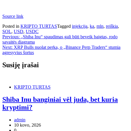
Source link
Posted in
KRIPTO TURTAS
Tagged
injekcija
,
ką
,
mln
,
reiškia
,
SOL
,
USD
,
USDC
Navigacija
Previous:
„Shiba Inu“ spaudimas gali būti beveik baigtas, rodo
savaitės diagrama
tarp
Next:
XRP Bulls nuolat perka, o „Binance Perp Traders“ stumia
įrašų
agresyvius šortus
Susiję įrašai
KRIPTO TURTAS
Shiba Inu banginiai vėl juda, bet kuria
kryptimi?
admin
10 kovo, 2026
0