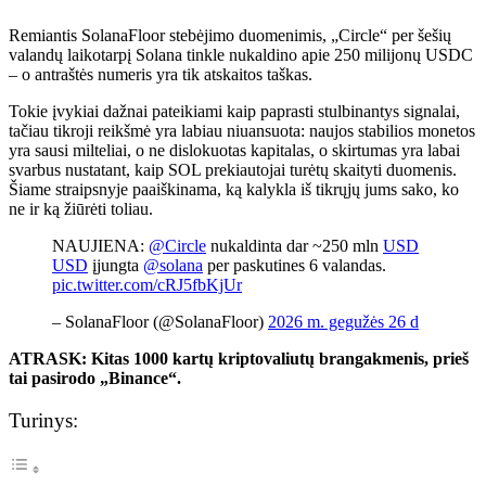
Remiantis SolanaFloor stebėjimo duomenimis, „Circle“ per šešių
valandų laikotarpį Solana tinkle nukaldino apie 250 milijonų USDC
– o antraštės numeris yra tik atskaitos taškas.
Tokie įvykiai dažnai pateikiami kaip paprasti stulbinantys signalai,
tačiau tikroji reikšmė yra labiau niuansuota: naujos stabilios monetos
yra sausi milteliai, o ne dislokuotas kapitalas, o skirtumas yra labai
svarbus nustatant, kaip SOL prekiautojai turėtų skaityti duomenis.
Šiame straipsnyje paaiškinama, ką kalykla iš tikrųjų jums sako, ko
ne ir ką žiūrėti toliau.
NAUJIENA:
@Circle
nukaldinta dar ~250 mln
USD
USD
įjungta
@solana
per paskutines 6 valandas.
pic.twitter.com/cRJ5fbKjUr
– SolanaFloor (@SolanaFloor)
2026 m. gegužės 26 d
ATRASK: Kitas 1000 kartų kriptovaliutų brangakmenis, prieš
tai pasirodo „Binance“.
Turinys: