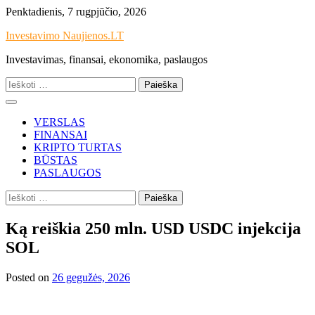
Skip
Penktadienis, 7 rugpjūčio, 2026
to
Investavimo Naujienos.LT
content
Investavimas, finansai, ekonomika, paslaugos
Ieškoti:
VERSLAS
FINANSAI
KRIPTO TURTAS
BŪSTAS
PASLAUGOS
Ieškoti:
Ką reiškia 250 mln. USD USDC injekcija
SOL
Posted on
26 gegužės, 2026