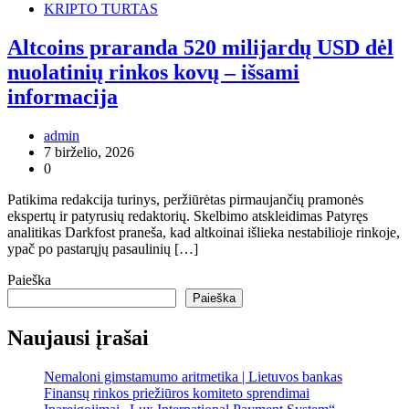
KRIPTO TURTAS
Altcoins praranda 520 milijardų USD dėl
nuolatinių rinkos kovų – išsami
informacija
admin
7 birželio, 2026
0
Patikima redakcija turinys, peržiūrėtas pirmaujančių pramonės
ekspertų ir patyrusių redaktorių. Skelbimo atskleidimas Patyręs
analitikas Darkfost praneša, kad altkoinai išlieka nestabilioje rinkoje,
ypač po pastarųjų pasaulinių […]
Paieška
Paieška
Naujausi įrašai
Nemaloni gimstamumo aritmetika | Lietuvos bankas
Finansų rinkos priežiūros komiteto sprendimai