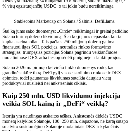
kiekis yra maždaug 34 milijardai JAV dolerių, sudaro maždaug 0,7
% visų egzistuojančių USDC, o tai jokiu būdu nereikšminga.
Stablecoins Marketcap on Solana / Šaltinis: DefiLlama
Štai ką jums sako duomenys: „Circle“ reikšmingai ir greitai padidino
Solana turimą dolerio likvidumą. Štai ko ji jums nepasako: kur ta
kapitalas eina toliau. Tais pačiais 250 milijonų dolerių galima
finansuoti ilgas SOL pozicijas, neutralias rinkos formavimo
strategijas, trumpąsias pozicijas Solana pagrindu veikiančiuose
nuolatiniuose DEX arba tiesiog sėdėti piniginėje ir laukti progos.
Solana 2026 m. pirmojo ketvirčio tinklo duomenys rodo, kad
grandinė sukūrė tikrą DeFi gylį visose skolinimo rinkose ir DEX
apimties, todėl gaunamas likvidumas suteikia daugiau vietų
produktyviai nusileisti nei ankstesniais ciklais.
Kaip 250 mln. USD likvidumo injekcija
veikia SOL kainą ir „DeFi“ veiklą?
Istorija yra naudingas atskaitos taškas. Ankstesnės didelės USDC
monetų kalyklos Solanoje, 100–250 mln. diapazone, ne kartą sutapo
su atviro susidomėjimo Solanoje nuolatiniais DEX ir kylančiais