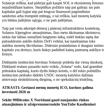
Solanoje reiškia, kad pirkėjai gali kaupti SOL ir ekosistemų žetonus
nepažeidžiant kainos. Skeptiškas požiūris taip pat galioja: tas pats
kapitalas gali lygiai taip pat lengvai finansuoti pagrindinius
sandorius arba trumpinti mitingą, o tai reiškia, kad monetų kalykla
yra būtina judėjimo sąlyga, o ne pats judėjimas.
Taip pat verta atkreipti dėmesį į platesnį infrastruktūros kontekstą.
Solanos Alpenglow atnaujinimas, šiuo metu tikrinamas tikrintuvu,
siekia dar labiau sumažinti baigtumo laiką, todėl tinklas taptų dar
patrauklesnis aukšto dažnio DeFi veiklai, kai naudojamas toks
stabilus monetų likvidumas. Didesnis pralaidumas ir daugiau turimo
kapitalo yra derinys, kuris linkęs padidinti kainų jautrumą aukštyn ir
žemyn.
Didėjantis institucinis buvimas Solanoje prideda dar vieną sluoksnį.
Didėjanti realaus pasaulio turto veikla „Solana“ rodo, kad grandinė
pritraukia kapitalą, kurio dydis linkęs keistis, o dėl tokio pobūdžio
institucinio pėdsako didelės USDC monetų kalyklos dažniau
atstovauja struktūrizuotą diegimą, o ne spekuliacinį triukšmą.
ATRASTI: Geriausi memų monetų ICO, kuriuos galima
investuoti 2026 m
Sekite 99Bitcoins
X
Norėdami gauti naujausius rinkos
atnaujinimus ir užsiprenumeruokite
YouTube
Kasdieninei