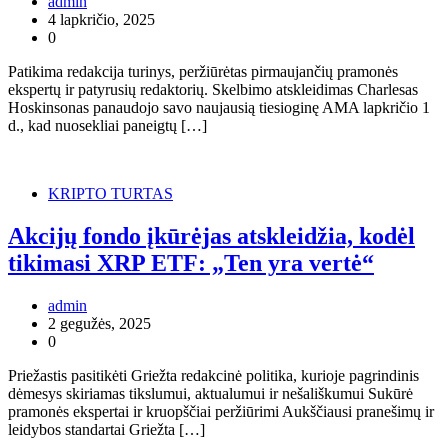
admin
4 lapkričio, 2025
0
Patikima redakcija turinys, peržiūrėtas pirmaujančių pramonės
ekspertų ir patyrusių redaktorių. Skelbimo atskleidimas Charlesas
Hoskinsonas panaudojo savo naujausią tiesioginę AMA lapkričio 1
d., kad nuosekliai paneigtų […]
KRIPTO TURTAS
Akcijų fondo įkūrėjas atskleidžia, kodėl
tikimasi XRP ETF: „Ten yra vertė“
admin
2 gegužės, 2025
0
Priežastis pasitikėti Griežta redakcinė politika, kurioje pagrindinis
dėmesys skiriamas tikslumui, aktualumui ir nešališkumui Sukūrė
pramonės ekspertai ir kruopščiai peržiūrimi Aukščiausi pranešimų ir
leidybos standartai Griežta […]