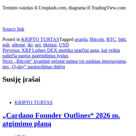
Teminis vaizdas iš Unsplash.com, diagrama iš TradingView.com
Source link
Posted in
KRIPTO TURTAS
Tagged
avarija
,
Bitcoin
,
BTC
,
būti
,
gali
,
gilesnė
,
iki
,
nei
,
tikėtasi
,
USD
Navigacija
Previous:
XRP Ledger DEX metrika sparčiai auga, kai veikla
paliečia naujus pagrindinius lygius
tarp
Next:
„Bitcoin“ kvantinė grėsmė tampa vis sunkiau ignoruojama,
įrašų
nes „Q-day“ pasiruošimas didėja
Susiję įrašai
KRIPTO TURTAS
„Cardano Founder Outlines“ 2026 m.
atgimimo planą