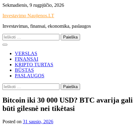
Skip
Sekmadienis, 9 rugpjūčio, 2026
to
Investavimo Naujienos.LT
content
Investavimas, finansai, ekonomika, paslaugos
Ieškoti:
VERSLAS
FINANSAI
KRIPTO TURTAS
BŪSTAS
PASLAUGOS
Ieškoti:
Bitcoin iki 30 000 USD? BTC avarija gali
būti gilesnė nei tikėtasi
Posted on
31 sausio, 2026