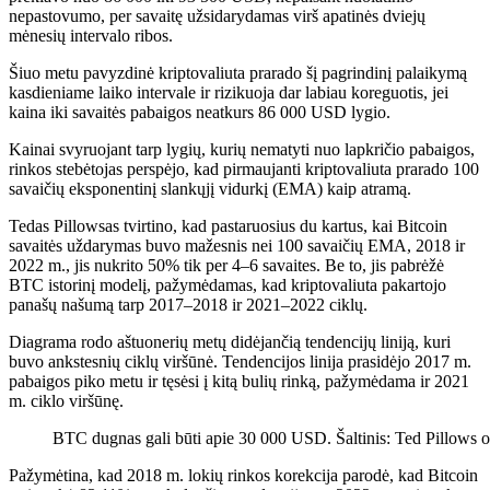
nepastovumo, per savaitę užsidarydamas virš apatinės dviejų
mėnesių intervalo ribos.
Šiuo metu pavyzdinė kriptovaliuta prarado šį pagrindinį palaikymą
kasdieniame laiko intervale ir rizikuoja dar labiau koreguotis, jei
kaina iki savaitės pabaigos neatkurs 86 000 USD lygio.
Kainai svyruojant tarp lygių, kurių nematyti nuo lapkričio pabaigos,
rinkos stebėtojas perspėjo, kad pirmaujanti kriptovaliuta prarado 100
savaičių eksponentinį slankųjį vidurkį (EMA) kaip atramą.
Tedas Pillowsas tvirtino, kad pastaruosius du kartus, kai Bitcoin
savaitės uždarymas buvo mažesnis nei 100 savaičių EMA, 2018 ir
2022 m., jis nukrito 50% tik per 4–6 savaites. Be to, jis pabrėžė
BTC istorinį modelį, pažymėdamas, kad kriptovaliuta pakartojo
panašų našumą tarp 2017–2018 ir 2021–2022 ciklų.
Diagrama rodo aštuonerių metų didėjančią tendencijų liniją, kuri
buvo ankstesnių ciklų viršūnė. Tendencijos linija prasidėjo 2017 m.
pabaigos piko metu ir tęsėsi į kitą bulių rinką, pažymėdama ir 2021
m. ciklo viršūnę.
BTC dugnas gali būti apie 30 000 USD. Šaltinis: Ted Pillows 
Pažymėtina, kad 2018 m. lokių rinkos korekcija parodė, kad Bitcoin