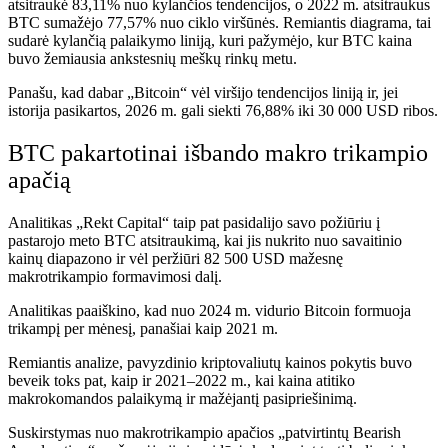
atsitraukė 83,11% nuo kylančios tendencijos, o 2022 m. atsitraukus
BTC sumažėjo 77,57% nuo ciklo viršūnės. Remiantis diagrama, tai
sudarė kylančią palaikymo liniją, kuri pažymėjo, kur BTC kaina
buvo žemiausia ankstesnių meškų rinkų metu.
Panašu, kad dabar „Bitcoin“ vėl viršijo tendencijos liniją ir, jei
istorija pasikartos, 2026 m. gali siekti 76,88% iki 30 000 USD ribos.
BTC pakartotinai išbando makro trikampio
apačią
Analitikas „Rekt Capital“ taip pat pasidalijo savo požiūriu į
pastarojo meto BTC atsitraukimą, kai jis nukrito nuo savaitinio
kainų diapazono ir vėl peržiūri 82 500 USD mažesnę
makrotrikampio formavimosi dalį.
Analitikas paaiškino, kad nuo 2024 m. vidurio Bitcoin formuoja
trikampį per mėnesį, panašiai kaip 2021 m.
Remiantis analize, pavyzdinio kriptovaliutų kainos pokytis buvo
beveik toks pat, kaip ir 2021–2022 m., kai kaina atitiko
makrokomandos palaikymą ir mažėjantį pasipriešinimą.
Suskirstymas nuo makrotrikampio apačios „patvirtintų Bearish