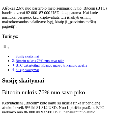
Atšokęs 2,6% nuo pastarojo meto žemiausio lygio, Bitcoin (BTC)
bandė paversti 82 000–83 000 USD plotą parama. Kai kurie
analitikai perspėjo, kad kriptovaliuta turi išlaikyti esminį
makrokomandos palaikymo lygį, kitaip ji „patvirtins meškų
pagreitį“.
Turinys:
Susiję skaitymai
Bitcoin nukris 76% nuo savo piko
BTC pakartotinai išbando makro trikampio apačią
Susiję skaitymai
Susiję skaitymai
Bitcoin nukris 76% nuo savo piko
Ketvirtadienį „Bitcoin“ krito kartu su likusia rinka ir per dieną
atsuko beveik 9% iki 81 314 USD. Nuo lapkričio pradžios BTC
prekiavo nuo 86 000 iki 93 500 USD, nepaisant nuolatinio