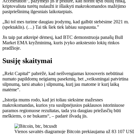
Acceleration“, pažymėjo jis ir pridūrė, kad norint tęsti bulių rinką,
kriptovaliuta turėtų nulaužti ir išlaikyti makrokomandos mažėjimo
pasipriešinimą ilgesniais laikotarpiais.
„Iki tol mes turime daugiau įrodymų, kad galbūt stebėsime 2021 m.
(spektaklis). (…) Tai tik šiek tiek labiau suspausta.”
Jis taip pat atkreipė dėmesį, kad BTC demonstruoja panašų Bull
Market EMA kryžminimą, kuris įvyko ankstesnio lokių rinkos
pradžioje.
Susiję skaitymai
„Rekt Capital“ pabrėžė, kad neišvengiamas krosoveris nebūtinai
numato papildomų neigiamų pasekmių, bet „veiksmingai patvirtina
silpnumą, tarsi atsako į silpnumą, kurį jau matome ir kurį laiką
matėme“.
„Istorija mums rodo, kad jei toliau sieksime mažesnes
makrokomandas, kurios yra susilpnėjusios paklausos istoriniuose
paramos regionuose rezultatas, tada yra daugiau priežasčių būti
meškiems, o ne bukams“, – padarė išvadą jis.
Vienos savaitės diagramoje Bitcoin prekiaujama už 83 107 U