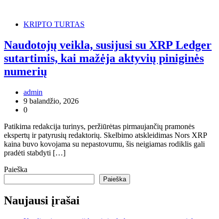
KRIPTO TURTAS
Naudotojų veikla, susijusi su XRP Ledger
sutartimis, kai mažėja aktyvių piniginės
numerių
admin
9 balandžio, 2026
0
Patikima redakcija turinys, peržiūrėtas pirmaujančių pramonės
ekspertų ir patyrusių redaktorių. Skelbimo atskleidimas Nors XRP
kaina buvo kovojama su nepastovumu, šis neigiamas rodiklis gali
pradėti stabdyti […]
Paieška
Paieška
Naujausi įrašai