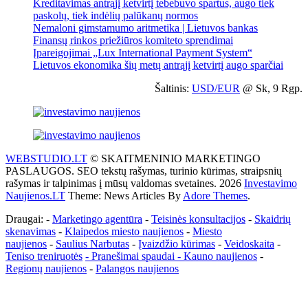
Kreditavimas antrąjį ketvirtį tebebuvo spartus, augo tiek
paskolų, tiek indėlių palūkanų normos
Nemaloni gimstamumo aritmetika | Lietuvos bankas
Finansų rinkos priežiūros komiteto sprendimai
Įpareigojimai „Lux International Payment System“
Lietuvos ekonomika šių metų antrąjį ketvirtį augo sparčiai
Šaltinis:
USD/EUR
@ Sk, 9 Rgp.
WEBSTUDIO.LT
© SKAITMENINIO MARKETINGO
PASLAUGOS. SEO tekstų rašymas, turinio kūrimas, straipsnių
rašymas ir talpinimas į mūsų valdomas svetaines. 2026
Investavimo
Naujienos.LT
Theme: News Articles By
Adore Themes
.
Draugai: -
Marketingo agentūra
-
Teisinės konsultacijos
-
Skaidrių
skenavimas
-
Klaipedos miesto naujienos
-
Miesto
naujienos
-
Saulius Narbutas
-
Įvaizdžio kūrimas
-
Veidoskaita
-
Teniso treniruotės
- Pranešimai spaudai -
Kauno naujienos
-
Regionų naujienos
-
Palangos naujienos